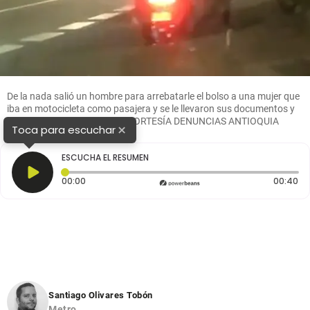
De la nada salió un hombre para arrebatarle el bolso a una mujer que
iba en motocicleta como pasajera y se le llevaron sus documentos y
demás pertenencias. FOTO: CORTESÍA DENUNCIAS ANTIOQUIA
×
Toca para escuchar
ESCUCHA EL RESUMEN
Tiempo transcurrido: 0 segundos
Du
00:00
00:40
Santiago Olivares Tobón
Metro