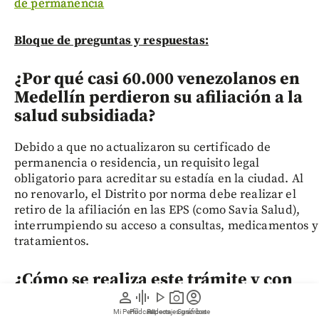
de permanencia
Bloque de preguntas y respuestas:
¿Por qué casi 60.000 venezolanos en
Medellín perdieron su afiliación a la
salud subsidiada?
Debido a que no actualizaron su certificado de
permanencia o residencia, un requisito legal
obligatorio para acreditar su estadía en la ciudad. Al
no renovarlo, el Distrito por norma debe realizar el
retiro de la afiliación en las EPS (como Savia Salud),
interrumpiendo su acceso a consultas, medicamentos y
tratamientos.
¿Cómo se realiza este trámite y con
person
graphic_eq
play_arrow
photo_camera
account_circle
qué frecuencia deben cumplirlo los
migrantes?
Mi Perfil
Pódcast
Reportajes gráficos
Videos
Suscríbete