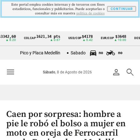
Este portal emplea cookies internas y de terceros con fines
estadísticos, funcionales y publicitarios. Puede aceptarlas o
CONTINUAR
consultar más en nuestra
politica de cookies
,60
1621,34 pts
$4178
$3648
COLCAP
USD/COP
EUR/COP
DESEMPLE
Cintillo
8.20
▲ 0.67
▲ 0.42
▲ 10.00
de
Pico y Placa Medellín
Sabado
no
no
indicadores
económicos
menu
person
search
Sábado
, 8 de Agosto de 2026
Colombia
Caen por sorpresa: hombre a
pie le robó el bolso a mujer en
moto en oreja de Ferrocarril