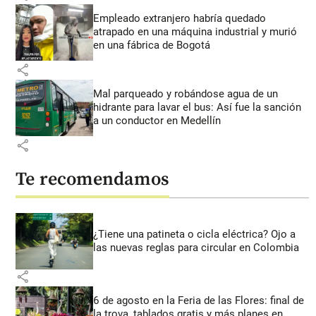
Empleado extranjero habría quedado
atrapado en una máquina industrial y murió
en una fábrica de Bogotá
share
Mal parqueado y robándose agua de un
hidrante para lavar el bus: Así fue la sanción
a un conductor en Medellín
share
Te recomendamos
¿Tiene una patineta o cicla eléctrica? Ojo a
las nuevas reglas para circular en Colombia
share
6 de agosto en la Feria de las Flores: final de
la trova, tablados gratis y más planes en