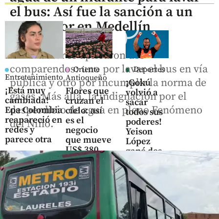
el bus: Así fue la sanción a un
conductor en Medellín
Al infractor le aplicaron dos
comparendos: uno por lavar el bus en vía
Oriente
Deportes
Entretenimiento
Antioqueño
pública y otro por incumplir la norma de
¡Gokú
¡Está muy
Flores que
volvió a
gases. Más allá, la indignación por el
cambiada!
cruzan el
sacar
desperdicio de agua en pleno Fenómeno
Epa Colombia
cielo: así
todos sus
reapareció en
es el
poderes!
del Niño.
redes y
negocio
Yeison
parece otra
que mueve
López
US$ 380
ganó dos
share
millones
oros y
en el
rompió
Oriente
récord
antioqueño
mundial
share
share