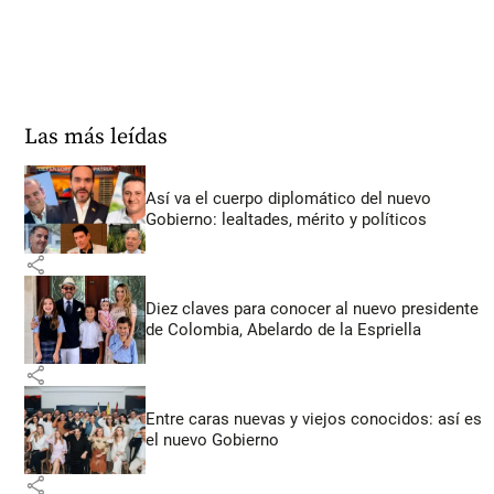
Las más leídas
Así va el cuerpo diplomático del nuevo
Gobierno: lealtades, mérito y políticos
share
Diez claves para conocer al nuevo presidente
de Colombia, Abelardo de la Espriella
share
Entre caras nuevas y viejos conocidos: así es
el nuevo Gobierno
share