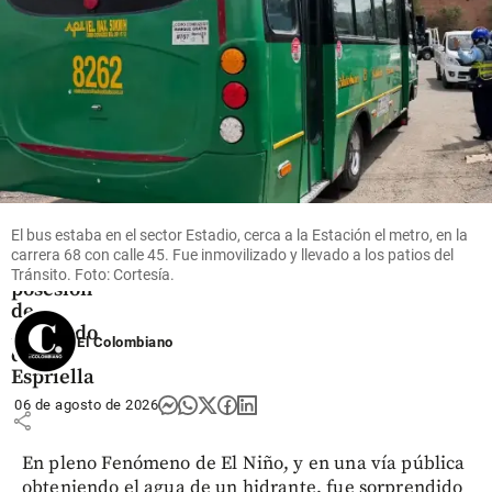
Colombia
¡Pilas!
Estas son
las
ciudades
donde
El bus estaba en el sector Estadio, cerca a la Estación el metro, en la
hay ley
carrera 68 con calle 45. Fue inmovilizado y llevado a los patios del
seca por
Tránsito. Foto: Cortesía.
posesión
de
Abelardo
El Colombiano
de la
Espriella
06 de agosto de 2026
share
En pleno Fenómeno de El Niño, y en una vía pública
obteniendo el agua de un hidrante, fue sorprendido