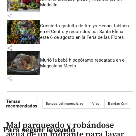
Medellín
share
Concierto gratuito de Arelys Henao, tablado
en el Centro y recorridos por Santa Elena
este 6 de agosto en la Feria de las Flores
share
Murió la bebé hipopótamo rescatada en el
Magdalena Medio
share
Temas
Bandas delincuenciales
Vías
Bandas Criminal
recomendados
Mal parqueado y robándose
Para seguir leyendo
agua de un hidrante para lavar