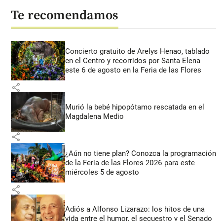
Te recomendamos
Concierto gratuito de Arelys Henao, tablado
en el Centro y recorridos por Santa Elena
este 6 de agosto en la Feria de las Flores
share
Murió la bebé hipopótamo rescatada en el
Magdalena Medio
share
¿Aún no tiene plan? Conozca la programación
de la Feria de las Flores 2026 para este
miércoles 5 de agosto
share
Adiós a Alfonso Lizarazo: los hitos de una
vida entre el humor, el secuestro y el Senado