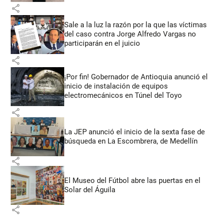
share
Sale a la luz la razón por la que las víctimas
del caso contra Jorge Alfredo Vargas no
participarán en el juicio
share
¡Por fin! Gobernador de Antioquia anunció el
inicio de instalación de equipos
electromecánicos en Túnel del Toyo
share
La JEP anunció el inicio de la sexta fase de
búsqueda en La Escombrera, de Medellín
share
El Museo del Fútbol abre las puertas en el
Solar del Águila
share