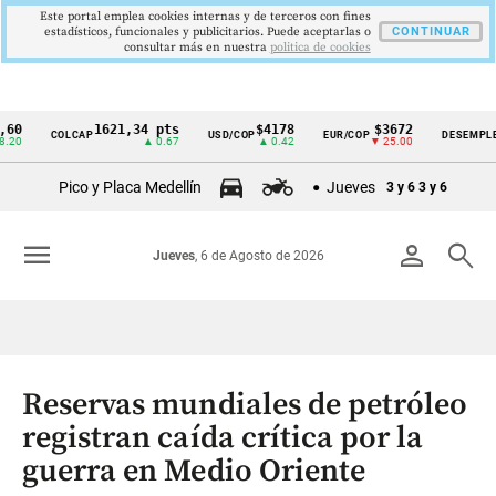
Este portal emplea cookies internas y de terceros con fines
estadísticos, funcionales y publicitarios. Puede aceptarlas o
CONTINUAR
consultar más en nuestra
politica de cookies
1621,34 pts
$4178
$3672
9,9
COLCAP
USD/COP
EUR/COP
DESEMPLEO
Cintillo
▲ 0.67
▲ 0.42
▼ 25.00
▼ 0.
de
Pico y Placa Medellín
Jueves
3 y 6
3 y 6
indicadores
económicos
menu
person
search
Jueves
, 6 de Agosto de 2026
Colombia
Reservas mundiales de petróleo
registran caída crítica por la
guerra en Medio Oriente