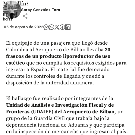
Medellín?
Saray González Toro
hace 11
share
horas
05 de agosto de 2026
El equipaje de una pasajera que llegó desde
Colombia al Aeropuerto de Bilbao llevaba
20
frascos de un producto liporeductor de uso
estético
que no cumplía los requisitos exigidos para
ingresar a España. El material fue detectado
durante los controles de llegada y quedó a
disposición de la autoridad aduanera.
El hallazgo fue realizado por integrantes de la
Unidad de Análisis e Investigación Fiscal y de
Fronteras (UDAIFF) del Aeropuerto de Bilbao
, un
grupo de la Guardia Civil que trabaja bajo la
dependencia funcional de Aduanas y que participa
en la inspección de mercancías que ingresan al país.