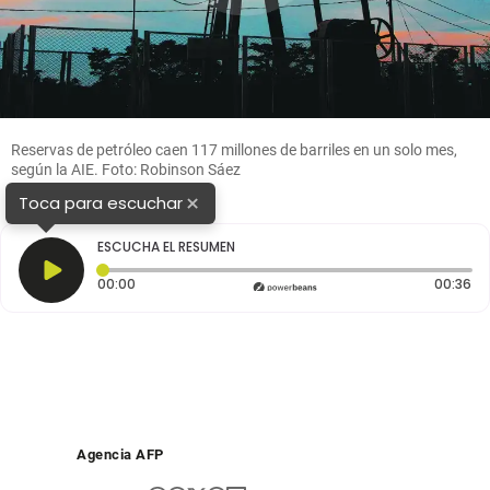
Reservas de petróleo caen 117 millones de barriles en un solo mes,
según la AIE. Foto: Robinson Sáez
×
Toca para escuchar
ESCUCHA EL RESUMEN
Tiempo transcurrido: 0 segundos
Du
00:00
00:36
Agencia AFP