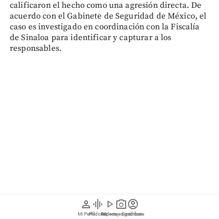
calificaron el hecho como una agresión directa. De
acuerdo con el Gabinete de Seguridad de México, el
caso es investigado en coordinación con la Fiscalía
de Sinaloa para identificar y capturar a los
responsables.
person
graphic_eq
play_arrow
photo_camera
account_circle
Según la información oficial, una de las líneas de
Mi Perfil
Pódcast
Reportajes gráficos
Videos
Suscríbete