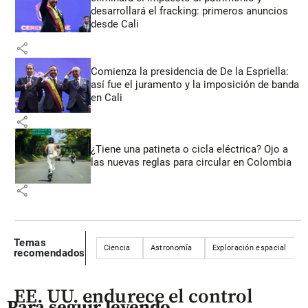
desarrollará el fracking: primeros anuncios
desde Cali
share
Comienza la presidencia de De la Espriella:
así fue el juramento y la imposición de banda
en Cali
share
¿Tiene una patineta o cicla eléctrica? Ojo a
las nuevas reglas para circular en Colombia
share
Temas
Ciencia
Astronomía
Exploración espacial
recomendados
EE. UU. endurece el control
Para seguir leyendo