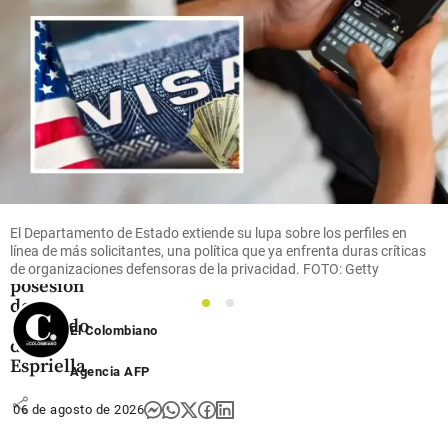
share
Colombia
¡Pilas!
Estas son
las
ciudades
donde
El Departamento de Estado extiende su lupa sobre los perfiles en
hay ley
línea de más solicitantes, una política que ya enfrenta duras críticas
seca por
de organizaciones defensoras de la privacidad. FOTO: Getty
posesión
de
1
2
Abelardo
El Colombiano
de la
Espriella
Agencia AFP
share
06 de agosto de 2026