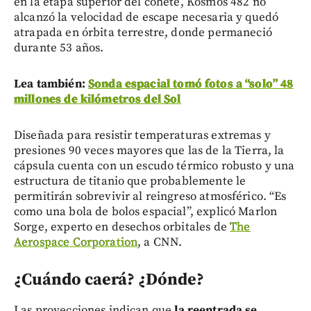
en la etapa superior del cohete, Kosmos 482 no
alcanzó la velocidad de escape necesaria y quedó
atrapada en órbita terrestre, donde permaneció
durante 53 años.
Lea también:
Sonda espacial tomó fotos a “solo” 48
millones de kilómetros del Sol
Diseñada para resistir temperaturas extremas y
presiones 90 veces mayores que las de la Tierra, la
cápsula cuenta con un escudo térmico robusto y una
estructura de titanio que probablemente le
permitirán sobrevivir al reingreso atmosférico. “Es
como una bola de bolos espacial”, explicó Marlon
Sorge, experto en desechos orbitales de
The
Aerospace Corporation
, a CNN.
¿Cuándo caerá? ¿Dónde?
Las proyecciones indican que
la reentrada se