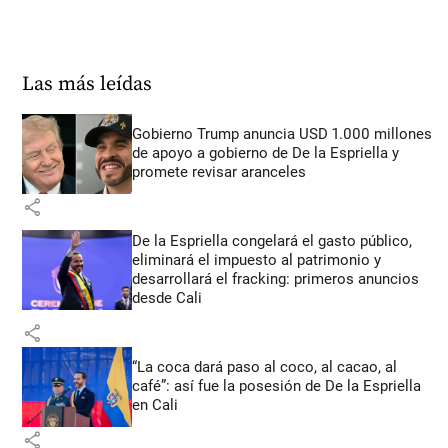
Las más leídas
Gobierno Trump anuncia USD 1.000 millones
de apoyo a gobierno de De la Espriella y
promete revisar aranceles
share
De la Espriella congelará el gasto público,
eliminará el impuesto al patrimonio y
desarrollará el fracking: primeros anuncios
desde Cali
share
“La coca dará paso al coco, al cacao, al
café”: así fue la posesión de De la Espriella
en Cali
share