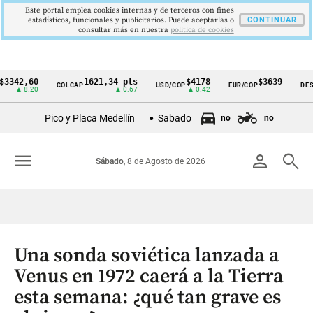
Este portal emplea cookies internas y de terceros con fines
estadísticos, funcionales y publicitarios. Puede aceptarlas o
CONTINUAR
consultar más en nuestra
politica de cookies
,60
1621,34 pts
$4178
$3639
COLCAP
USD/COP
EUR/COP
DESEMPLE
Cintillo
8.20
▲ 0.67
▲ 0.42
—
de
Pico y Placa Medellín
Sabado
no
no
indicadores
económicos
menu
person
search
Sábado
, 8 de Agosto de 2026
Colombia
Una sonda soviética lanzada a
Venus en 1972 caerá a la Tierra
esta semana: ¿qué tan grave es