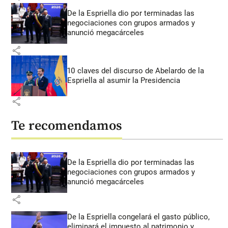
De la Espriella dio por terminadas las
negociaciones con grupos armados y
anunció megacárceles
share
10 claves del discurso de Abelardo de la
Espriella al asumir la Presidencia
share
Te recomendamos
De la Espriella dio por terminadas las
negociaciones con grupos armados y
anunció megacárceles
share
De la Espriella congelará el gasto público,
eliminará el impuesto al patrimonio y