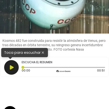
Kosmos 482 fue construida para resistir la atmósfera de Venus, pero
tras décadas en órbita terrestre, su reingreso genera incertidumbre
sobre el lugar exacto del impacto. FOTO cortesía Nasa
×
Toca para escuchar
ESCUCHA EL RESUMEN
Tiempo transcurrido: 0 segundos
Du
00:00
00:51