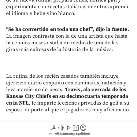
de su nueva rutina: prepara cenas, hornea pan y
experimenta con recetas italianas mientras aprende
el idioma y bebe vino blanco.
“Se ha convertido en toda una chef”, dijo la fuente.
La imagen contrasta con la de una artista que hasta
hace unos meses estaba en medio de una de las
giras más exitosas de la historia de la música.
La rutina de los recién casados también incluye
ejercicio diario conjunto con caminatas, natación y
levantamiento de pesas.
Travis, ala cerrada de los
Kansas City Chiefs en su decimocuarta temporada
en la NFL
, le imparte lecciones privadas de golf a su
esposa, deporte al que el jugador es muy aficionado.
Los Chiefs arrancan pretemporada el 15 de agosto
person
graphic_eq
play_arrow
photo_camera
account_circle
ante los Los Angeles Rams en el Arrowhead
Mi Perfil
Pódcast
Reportajes gráficos
Videos
Suscríbete