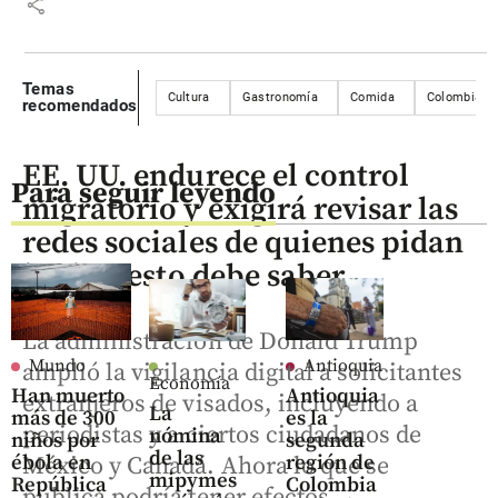
share
Temas
Cultura
Gastronomía
Comida
Colombia
recomendados
EE. UU. endurece el control
Para seguir leyendo
migratorio y exigirá revisar las
redes sociales de quienes pidan
la visa: esto debe saber
La administración de Donald Trump
Mundo
Antioquia
amplió la vigilancia digital a solicitantes
Economía
Han muerto
Antioquia
extranjeros de visados, incluyendo a
La
más de 300
es la
periodistas y a ciertos ciudadanos de
nómina
niños por
segunda
de las
ébola en
región de
México y Canadá. Ahora lo que se
mipymes
República
Colombia
publica podría tener efectos.