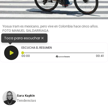
Yosua Iram es mexicano, pero vive en Colombia hace cinco años.
FOTO MANUEL SALDARRIAGA
×
Toca para escuchar
ESCUCHA EL RESUMEN
Tiempo transcurrido: 0 segundos
Du
00:00
00:41
Sara Kapkin
Tendencias