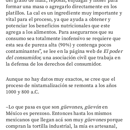
del grano de maíz, reposar, enjuagar y moler para
formar una masa o agregarlo directamente en los
platillos. La cal es un ingrediente muy importante y
vital para el proceso, ya que ayuda a obtener y
potenciar los beneficios nutricionales que este
agrega a los alimentos. Para asegurarnos que su
consumo sea totalmente inofensivo se requiere que
esta sea de pureza alta (90%) y contenga pocos
contaminantes”, se lee en la página web de
El poder
del consumidor,
una asociación civil que trabaja en
la defensa de los derechos del consumidor.
Aunque no hay datos muy exactos, se cree que el
proceso de nixtamalización se remonta a los años
1000 y 800 a.C.
–Lo que pasa es que son
güevones
,
güevón
en
México es perezoso. Entonces hasta los mismos
mexicanos que llegan acá son muy
güevones
porque
compran la tortilla industrial, la mía es artesanal,