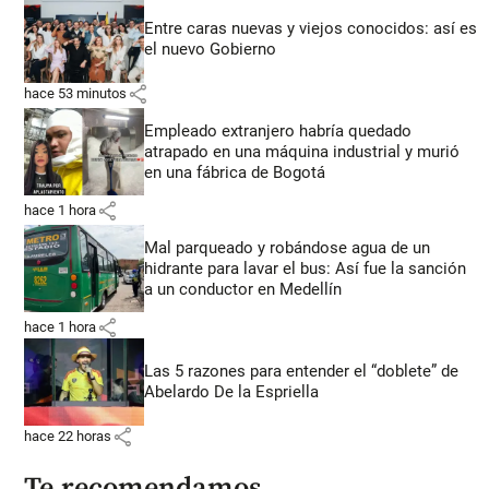
Entre caras nuevas y viejos conocidos: así es
el nuevo Gobierno
share
hace 53 minutos
Empleado extranjero habría quedado
atrapado en una máquina industrial y murió
en una fábrica de Bogotá
share
hace 1 hora
Mal parqueado y robándose agua de un
hidrante para lavar el bus: Así fue la sanción
a un conductor en Medellín
share
hace 1 hora
Las 5 razones para entender el “doblete” de
Abelardo De la Espriella
share
hace 22 horas
Te recomendamos