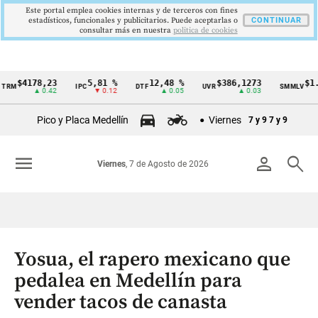
Este portal emplea cookies internas y de terceros con fines
estadísticos, funcionales y publicitarios. Puede aceptarlas o
CONTINUAR
consultar más en nuestra
politica de cookies
4178,23
5,81 %
12,48 %
$386,1273
$1.750.
IPC
DTF
UVR
SMMLV
Cintillo
▲ 0.42
▼ 0.12
▲ 0.05
▲ 0.03
de
Pico y Placa Medellín
Viernes
7 y 9
7 y 9
indicadores
económicos
menu
person
search
Viernes
, 7 de Agosto de 2026
Colombia
Yosua, el rapero mexicano que
pedalea en Medellín para
vender tacos de canasta