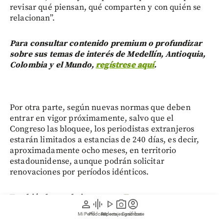
revisar qué piensan, qué comparten y con quién se
relacionan”.
Para consultar contenido premium o profundizar
sobre sus temas de interés de Medellín, Antioquia,
Colombia y el Mundo,
regístrese aquí
.
Por otra parte, según nuevas normas que deben
entrar en vigor próximamente, salvo que el
Congreso las bloquee, los periodistas extranjeros
estarán limitados a estancias de 240 días, es decir,
aproximadamente ocho meses, en territorio
estadounidense, aunque podrán solicitar
renovaciones por períodos idénticos.
También le puede interesar:
¡Temperaturas
person
graphic_eq
play_arrow
photo_camera
account_circle
extremas! Olas de calor provocan la muerte de
Mi Perfil
Pódcast
Reportajes gráficos
Videos
Suscríbete