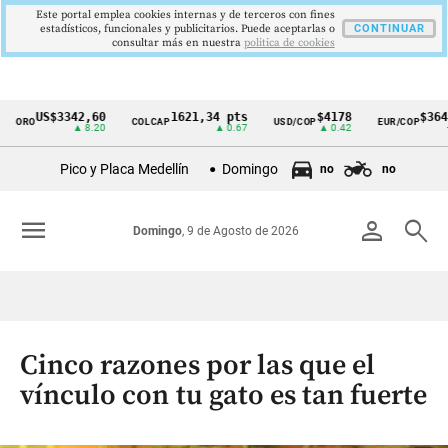
Este portal emplea cookies internas y de terceros con fines
estadísticos, funcionales y publicitarios. Puede aceptarlas o
CONTINUAR
consultar más en nuestra
politica de cookies
US$3342,60
1621,34 pts
$4178
$3648
ORO
COLCAP
USD/COP
EUR/COP
Cintillo
▲ 8.20
▲ 0.67
▲ 0.42
—
de
Pico y Placa Medellín
Domingo
no
no
indicadores
económicos
menu
person
search
Domingo
, 9 de Agosto de 2026
Colombia
Cinco razones por las que el
vínculo con tu gato es tan fuerte