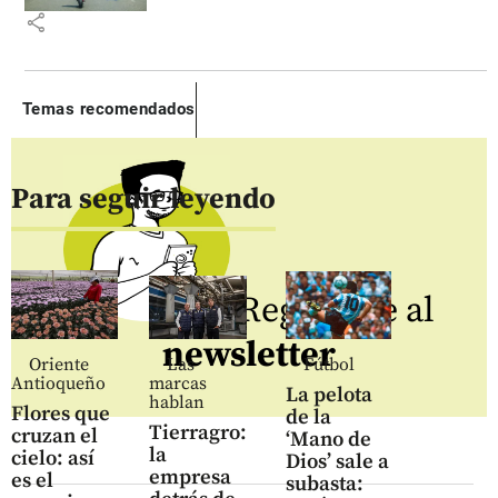
share
Temas recomendados
Para seguir leyendo
Regístrate al
newsletter
Oriente
Las
Fútbol
Antioqueño
marcas
La pelota
hablan
Flores que
de la
Tierragro:
cruzan el
‘Mano de
la
cielo: así
Dios’ sale a
empresa
es el
subasta: