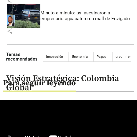
share
Minuto a minuto: así asesinaron a
empresario aguacatero en mall de Envigado
share
Temas
Innovación
Economía
Pagos
crecimiento
recomendados
Visión Estratégica: Colombia
Para seguir leyendo
Global
Fútbol
Deportes
Fútbol