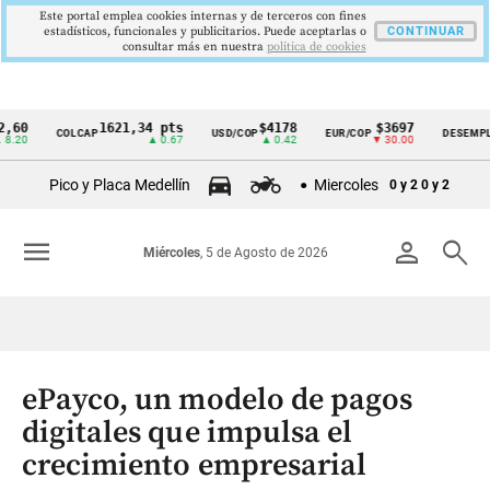
Este portal emplea cookies internas y de terceros con fines
estadísticos, funcionales y publicitarios. Puede aceptarlas o
CONTINUAR
consultar más en nuestra
politica de cookies
1621,34 pts
$4178
$3697
9,
COLCAP
USD/COP
EUR/COP
DESEMPLEO
Cintillo
▲ 0.67
▲ 0.42
▼ 30.00
▼ 0
de
Pico y Placa Medellín
Miercoles
0 y 2
0 y 2
indicadores
económicos
menu
person
search
Miércoles
, 5 de Agosto de 2026
Colombia
ePayco, un modelo de pagos
digitales que impulsa el
crecimiento empresarial