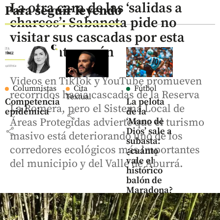
La otra cara de las ‘salidas a
Para seguir leyendo
charcos’: Sabaneta pide no
visitar sus cascadas por esta
alarmante razón
Videos en TikTok y YouTube promueven
Columnistas
Cita
Fútbol
recorridos hacia cascadas de la Reserva
Textual
Competencia
La pelota
La Romera, pero el Sistema Local de
epidémica
de la
share
Áreas Protegidas advierte que el turismo
‘Mano de
share
Dios’ sale a
masivo está deteriorando uno de los
subasta:
corredores ecológicos más importantes
¿cuánto
vale el
del municipio y del Valle de Aburrá.
histórico
balón de
Maradona?
share