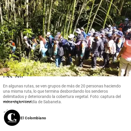
Oriente
Antioqueño
Flores que
cruzan el
cielo: así
es el
negocio
que mueve
US$ 380
millones
En algunas rutas, se ven grupos de más de 20 personas haciendo
en el
una misma ruta, lo que termina desbordando los senderos
Oriente
delimitados y deteriorando la cobertura vegetal. Foto: captura del
antioqueño
video de la Alcaldía de Sabaneta.
share
El Colombiano