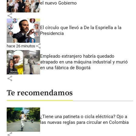
el nuevo Gobierno
share
El círculo que llevó a De la Espriella a la
Presidencia
share
hace 26 minutos
Empleado extranjero habría quedado
atrapado en una máquina industrial y murió
en una fábrica de Bogotá
share
Te recomendamos
¿Tiene una patineta o cicla eléctrica? Ojo a
las nuevas reglas para circular en Colombia
share