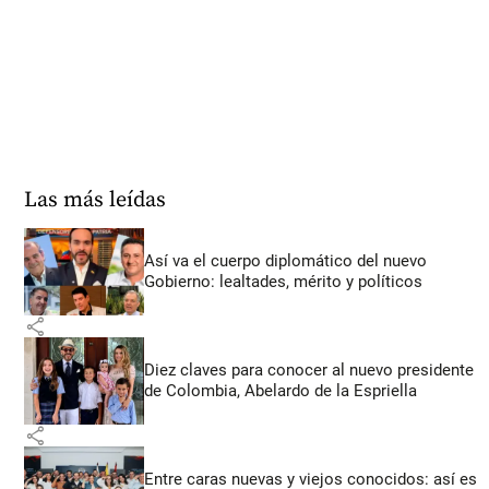
Las más leídas
Así va el cuerpo diplomático del nuevo
Gobierno: lealtades, mérito y políticos
share
Diez claves para conocer al nuevo presidente
de Colombia, Abelardo de la Espriella
share
Entre caras nuevas y viejos conocidos: así es