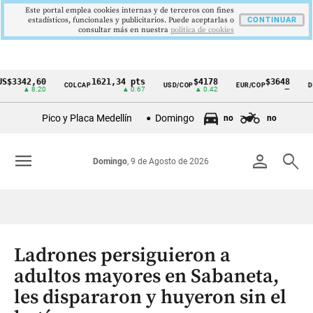
Este portal emplea cookies internas y de terceros con fines
estadísticos, funcionales y publicitarios. Puede aceptarlas o
CONTINUAR
consultar más en nuestra
politica de cookies
42,60
1621,34 pts
$4178
$3648
COLCAP
USD/COP
EUR/COP
DESEMP
Cintillo
▲ 8.20
▲ 0.67
▲ 0.42
—
de
Pico y Placa Medellín
Domingo
no
no
indicadores
económicos
menu
person
search
Domingo
, 9 de Agosto de 2026
Colombia
Ladrones persiguieron a
adultos mayores en Sabaneta,
les dispararon y huyeron sin el