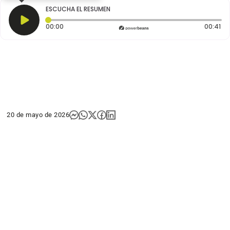
ESCUCHA EL RESUMEN
Tiempo transcurrido: 0 segundos
Du
00:00
00:41
20 de mayo de 2026