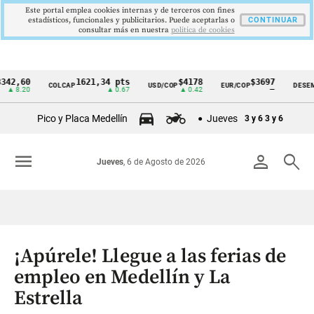
Este portal emplea cookies internas y de terceros con fines
estadísticos, funcionales y publicitarios. Puede aceptarlas o
CONTINUAR
consultar más en nuestra
politica de cookies
0
1621,34 pts
$4178
$3697
9
COLCAP
USD/COP
EUR/COP
DESEMPLEO
Cintillo
20
▲ 0.67
▲ 0.42
—
▼
de
Pico y Placa Medellín
Jueves
3 y 6
3 y 6
indicadores
económicos
menu
person
search
Jueves
, 6 de Agosto de 2026
Colombia
¡Apúrele! Llegue a las ferias de
empleo en Medellín y La
Estrella