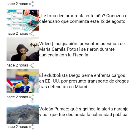
share
hace 2 horas
¿Le toca declarar renta este año? Conozca el
calendario que comienza este 12 de agosto
share
hace 2 horas
Video | Indignación: presuntos asesinos de
María Camila Potosí se rieron durante
audiencia con la Fiscalía
share
hace 2 horas
El exfutbolista Diego Serna enfrenta cargos
en EE. UU. por presunto transporte de drogas
tras detención en Miami
share
hace 2 horas
Volcán Puracé: qué significa la alerta naranja
y por qué fue declarada la calamidad pública
share
hace 2 horas