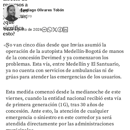
recursos a
hospitales
Santiago Olivares Tobón
y clínicas;
Metro
¿qué
significa
04 de agosto de 2026
esto?
share
No van cinco días desde que Invías asumió la
operación de la autopista Medellín-Bogotá de manos
de la concesión Devimed y ya comenzaron los
problemas. Esta vía, entre Medellín y El Santuario,
ya no cuenta con servicios de ambulancias ni de
grúas para atender las emergencias de los usuarios.
Esta medida comenzó desde la medianoche de este
viernes, cuando la entidad nacional recibió esta vía
de primera generación (1G), tras 30 años de
concesión. Ante esto, la atención de cualquier
emergencia o siniestro en este corredor ya será
atendida directamente por las administraciones