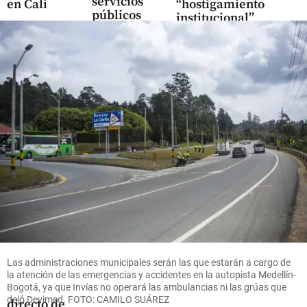
servicios
en Cali
“hostigamiento
públicos
institucional”
alertan de
share
tras
cinco
investigación
riesgos
de la SIC a
del nuevo
Enel, Celsia y
marco
AES
tarifario
de aseo
share
share
Salud
Gobierno
aumentó
a 90 % el
Las administraciones municipales serán las que estarán a cargo de
mínimo
la atención de las emergencias y accidentes en la autopista Medellín-
Bogotá, ya que Invías no operará las ambulancias ni las grúas que
del giro
dejó Devimed. FOTO: CAMILO SUÁREZ
directo de