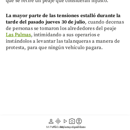
que se retire un peaje que consideran injusto.
La mayor parte de las tensiones estalló durante la
tarde del pasado jueves 30 de julio
, cuando decenas
de personas se tomaron los alrededores del peaje
Las Palmas
, intimidando a sus operarios e
instándolos a levantar las talanqueras a manera de
protesta, para que ningún vehículo pagara.
person
graphic_eq
play_arrow
photo_camera
account_circle
Mi Perfil
Pódcast
Reportajes gráficos
Videos
Suscríbete