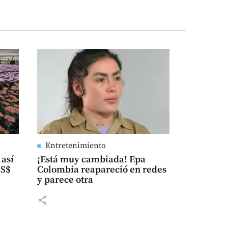
Entretenimiento
 así
¡Está muy cambiada! Epa
US$
Colombia reapareció en redes
y parece otra
share