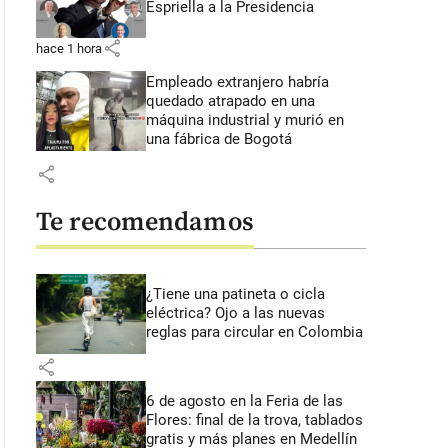
Espriella a la Presidencia
share
hace 1 hora
Empleado extranjero habría
quedado atrapado en una
máquina industrial y murió en
una fábrica de Bogotá
share
Te recomendamos
¿Tiene una patineta o cicla
eléctrica? Ojo a las nuevas
reglas para circular en Colombia
share
6 de agosto en la Feria de las
Flores: final de la trova, tablados
gratis y más planes en Medellín