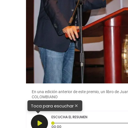
En una edición anterior de este premio, un libro de Juan
COLOMBIANO
×
Toca para escuchar
ESCUCHA EL RESUMEN
Tiempo transcurrido: 0 segundos
00:00