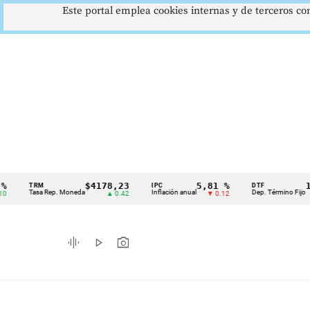
Este portal emplea cookies internas y de terceros con
$4178,23
5,81 %
12,48 
TRM
IPC
DTF
Cintillo
Tasa Rep. Moneda
Inflación anual
Dep. Término Fijo
▲ 0.42
▼ 0.12
▲ 0.0
de
indicadores
graphic_eq
play_arrow
photo_camera
económicos
Colombia