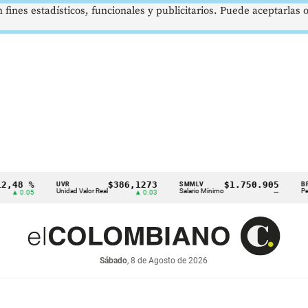
 fines estadísticos, funcionales y publicitarios. Puede aceptarlas
%
$386,1273
$1.750.905
US
UVR
SMMLV
BRENT
Unidad Valor Real
Salario Mínimo
Petróleo
5
▲ 0.03
—
Sábado
, 8 de Agosto de 2026