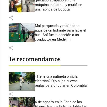
quedado atrapado en una
máquina industrial y murió en
una fábrica de Bogotá
share
Mal parqueado y robándose
agua de un hidrante para lavar el
bus: Así fue la sanción a un
conductor en Medellín
share
Te recomendamos
¿Tiene una patineta o cicla
eléctrica? Ojo a las nuevas
reglas para circular en Colombia
share
6 de agosto en la Feria de las
Flores: final de la trova, tablados