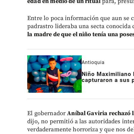
edad en medio de un ritual
para, presu
Entre lo poca información que aun se c
padrastro lideraba una secta conocida
la madre de que el niño tenía una pos
Antioquia
Niño Maximiliano 
capturaron a sus 
El gobernador
Aníbal Gaviria rechazó l
dijo, no permitió a las autoridades in
verdaderamente horroriza y que nos deb