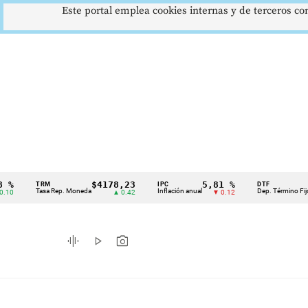
Este portal emplea cookies internas y de terceros con
$4178,23
5,81 %
12,4
TRM
IPC
DTF
Cintillo
Tasa Rep. Moneda
Inflación anual
Dep. Término Fijo
▲ 0.42
▼ 0.12
▲ 
de
indicadores
graphic_eq
play_arrow
photo_camera
económicos
Colombia