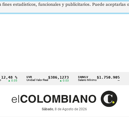
 fines estadísticos, funcionales y publicitarios. Puede aceptarlas
8 %
$386,1273
$1.750.905
UVR
SMMLV
BRENT
Unidad Valor Real
Salario Mínimo
Petróleo
0.05
▲ 0.03
—
Sábado
, 8 de Agosto de 2026