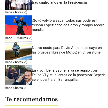
tras cuatro años en la Presidencia
share
hace 2 horas
¡Gokú volvió a sacar todos sus poderes!
Yeison López ganó dos oros y rompió récord
mundial
share
hace 36 minutos
Nuevo susto para David Alonso, se cayó en
las pruebas libres de Moto2 en Silverstone
share
hace 2 horas
En vivo | De la Espriella ya se reunió con
Felipe VI y Milei antes de la posesión; Cepeda
se encuentra en Barranquilla
share
hace 6 horas
Te recomendamos