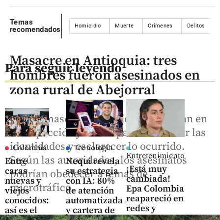
Temas
Homicidio
Muerte
Crímenes
Delitos
recomendados
Masacre en Antioquia: tres
Para seguir leyendo
hombres fueron asesinados en
zona rural de Abejorral
Tras la masecre en Abejorral, avanzan en
la inspección judicial para establecer las
identidades y esclarecer lo ocurrido.
Colombia
Tecnología
Entretenimiento
Según las autoridades, los asesinatos
Entre
Nequi revela
¡Está muy
caras
su estrategia
podrían obedecer a temas de
cambiada!
nuevas y
con IA: 80%
microtráfico.
Epa Colombia
viejos
de atención
reapareció en
conocidos:
automatizada
redes y
así es el
y cartera de
parece otra