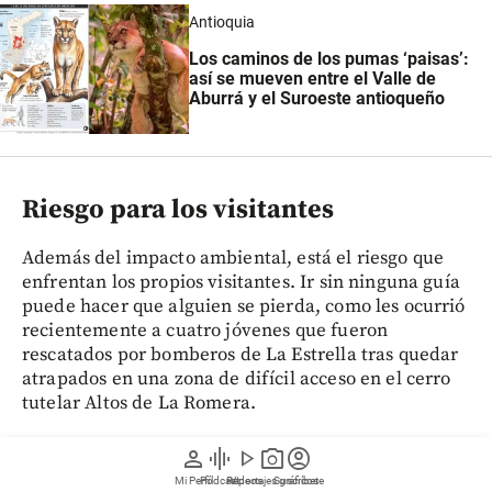
Antioquia
Los caminos de los pumas ‘paisas’:
así se mueven entre el Valle de
Aburrá y el Suroeste antioqueño
Riesgo para los visitantes
Además del impacto ambiental, está el riesgo que
enfrentan los propios visitantes. Ir sin ninguna guía
puede hacer que alguien se pierda, como les ocurrió
recientemente a cuatro jóvenes que fueron
rescatados por bomberos de La Estrella tras quedar
atrapados en una zona de difícil acceso en el cerro
tutelar Altos de La Romera.
person
graphic_eq
play_arrow
photo_camera
account_circle
Para consultar contenido premium o profundizar
sobre sus temas de interés de Medellín, Antioquia,
Mi Perfil
Pódcast
Reportajes gráficos
Videos
Suscríbete