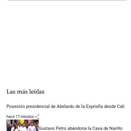
Las más leídas
Posesión presidencial de Abelardo de la Espriella desde Cali
share
hace 17 minutos
Gustavo Petro abandona la Casa de Nariño