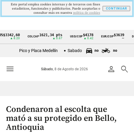
Este portal emplea cookies internas y de terceros con fines
estadísticos, funcionales y publicitarios. Puede aceptarlas o
CONTINUAR
consultar más en nuestra
politica de cookies
42,60
1621,34 pts
$4178
$3639
COLCAP
USD/COP
EUR/COP
DESEMP
Cintillo
▲ 8.20
▲ 0.67
▲ 0.42
—
de
Pico y Placa Medellín
Sabado
no
no
indicadores
económicos
menu
person
search
Sábado
, 8 de Agosto de 2026
Colombia
Condenaron al escolta que
mató a su protegido en Bello,
Antioquia