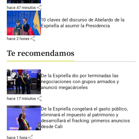
share
hace 47 minutos
10 claves del discurso de Abelardo de la
Espriella al asumir la Presidencia
share
hace 2 horas
Te recomendamos
De la Espriella dio por terminadas las
negociaciones con grupos armados y
anunció megacárceles
share
hace 17 minutos
De la Espriella congelará el gasto público,
eliminará el impuesto al patrimonio y
desarrollará el fracking: primeros anuncios
desde Cali
share
hace 1 hora