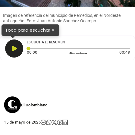
Imagen de referencia del municipio de Remedios, en el Nordeste
antioqueño. Foto: Juan Antonio Sánchez Ocampo
×
Toca para escuchar
ESCUCHA EL RESUMEN
Tiempo transcurrido: 0 segundos
Du
00:00
00:48
El Colombiano
15 de mayo de 2026