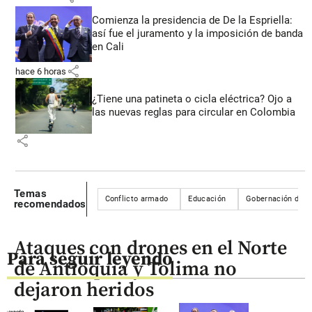
Comienza la presidencia de De la Espriella:
así fue el juramento y la imposición de banda
en Cali
share
hace 6 horas
¿Tiene una patineta o cicla eléctrica? Ojo a
las nuevas reglas para circular en Colombia
share
Temas
Conflicto armado
Educación
Gobernación de A
recomendados
Ataques con drones en el Norte
Para seguir leyendo
de Antioquia y Tolima no
dejaron heridos