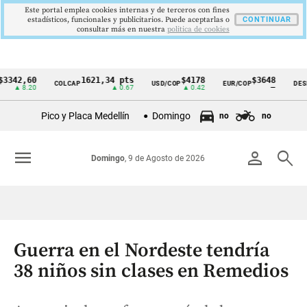
Este portal emplea cookies internas y de terceros con fines
estadísticos, funcionales y publicitarios. Puede aceptarlas o
CONTINUAR
consultar más en nuestra
politica de cookies
,60
1621,34 pts
$4178
$3648
COLCAP
USD/COP
EUR/COP
DESEMPLE
Cintillo
8.20
▲ 0.67
▲ 0.42
—
de
Pico y Placa Medellín
Domingo
no
no
indicadores
económicos
menu
person
search
Domingo
, 9 de Agosto de 2026
Colombia
Guerra en el Nordeste tendría
38 niños sin clases en Remedios