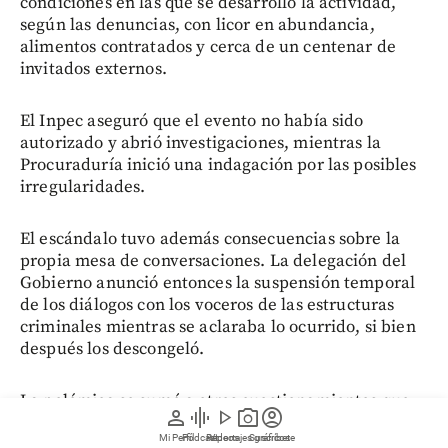
condiciones en las que se desarrolló la actividad,
según las denuncias, con licor en abundancia,
alimentos contratados y cerca de un centenar de
invitados externos.
El Inpec aseguró que el evento no había sido
autorizado y abrió investigaciones, mientras la
Procuraduría inició una indagación por las posibles
irregularidades.
El escándalo tuvo además consecuencias sobre la
propia mesa de conversaciones. La delegación del
Gobierno anunció entonces la suspensión temporal
de los diálogos con los voceros de las estructuras
criminales mientras se aclaraba lo ocurrido, si bien
después los descongeló.
La polémica se sumó a otros cuestionamientos que
person
graphic_eq
play_arrow
photo_camera
account_circle
ya venían rodeando a los cabecillas, entre ellos la
Mi Perfil
Pódcast
Reportajes gráficos
Videos
Suscríbete
suspensión y posterior reactivación de órdenes de