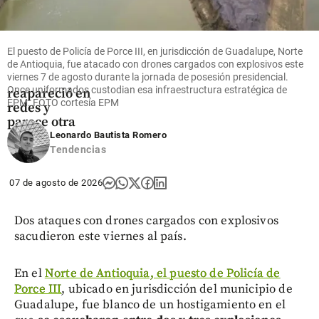
Entretenimiento
¡Está muy
El puesto de Policía de Porce III, en jurisdicción de Guadalupe, Norte
cambiada!
de Antioquia, fue atacado con drones cargados con explosivos este
Epa Colombia
viernes 7 de agosto durante la jornada de posesión presidencial.
Once uniformados custodian esa infraestructura estratégica de
reapareció en
EPM. FOTO cortesía EPM
redes y
parece otra
Leonardo Bautista Romero
share
Tendencias
07 de agosto de 2026
Dos ataques con drones cargados con explosivos
sacudieron este viernes al país.
En el
Norte de Antioquia, el puesto de Policía de
Porce III
, ubicado en jurisdicción del municipio de
Guadalupe, fue blanco de un hostigamiento en el