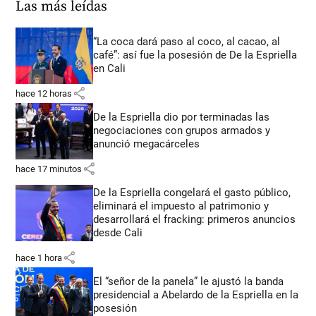
Las más leídas
“La coca dará paso al coco, al cacao, al
café”: así fue la posesión de De la Espriella
en Cali
share
hace 12 horas
De la Espriella dio por terminadas las
negociaciones con grupos armados y
anunció megacárceles
share
hace 17 minutos
De la Espriella congelará el gasto público,
eliminará el impuesto al patrimonio y
desarrollará el fracking: primeros anuncios
desde Cali
share
hace 1 hora
El “señor de la panela” le ajustó la banda
presidencial a Abelardo de la Espriella en la
posesión