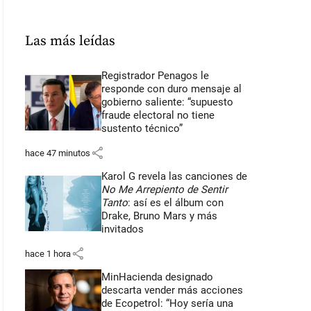
Las más leídas
Registrador Penagos le
responde con duro mensaje al
gobierno saliente: “supuesto
fraude electoral no tiene
sustento técnico”
share
hace 47 minutos
Karol G revela las canciones de
No Me Arrepiento de Sentir
Tanto
: así es el álbum con
Drake, Bruno Mars y más
invitados
share
hace 1 hora
MinHacienda designado
descarta vender más acciones
de Ecopetrol: “Hoy sería una