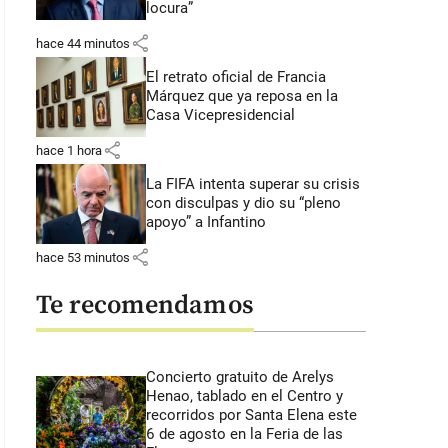
locura”
share
hace 44 minutos
El retrato oficial de Francia
Márquez que ya reposa en la
Casa Vicepresidencial
share
hace 1 hora
La FIFA intenta superar su crisis
con disculpas y dio su “pleno
apoyo” a Infantino
share
hace 53 minutos
Te recomendamos
Concierto gratuito de Arelys
Henao, tablado en el Centro y
recorridos por Santa Elena este
6 de agosto en la Feria de las