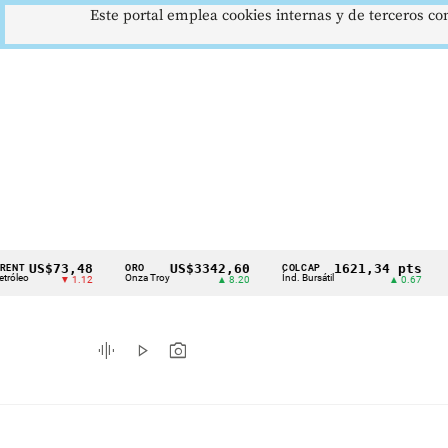
Este portal emplea cookies internas y de terceros con
$73,48
US$3342,60
1621,34 pts
ORO
COLCAP
USD/COP
Cintillo
Onza Troy
Índ. Bursátil
Dólar Spo
▼ 1.12
▲ 8.20
▲ 0.67
de
indicadores
graphic_eq
play_arrow
photo_camera
económicos
Colombia