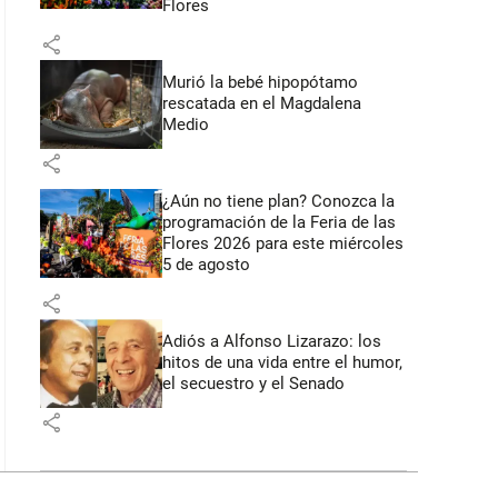
Flores
share
Murió la bebé hipopótamo
rescatada en el Magdalena
Medio
share
¿Aún no tiene plan? Conozca la
programación de la Feria de las
Flores 2026 para este miércoles
5 de agosto
share
Adiós a Alfonso Lizarazo: los
hitos de una vida entre el humor,
el secuestro y el Senado
share