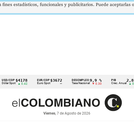
 fines estadísticos, funcionales y publicitarios. Puede aceptarlas
$4178
$3672
9,9 %
2,8 %
EUR/COP
DESEMPLEO
PIB
t
Euro Spot
Tasa Nacional
Crec. Anual
▲ 0.42
—
▼ 0.30
▲ 0.10
Viernes
, 7 de Agosto de 2026