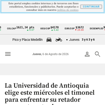
Este portal emplea cookies internas y de terceros con fines
estadísticos, funcionales y publicitarios. Puede aceptarlas o
CONTINUAR
consultar más en nuestra
politica de cookies
1621,34 pts
$4178
$3672
9,9 %
COLCAP
USD/COP
EUR/COP
DESEMPLEO
Cintillo
▲ 0.67
▲ 0.42
▼ 25.00
▼ 0.30
de
Pico y Placa Medellín
Jueves
3 y 6
3 y 6
indicadores
económicos
menu
person
search
Jueves
, 6 de Agosto de 2026
Colombia
La Universidad de Antioquia
elige este miércoles el timonel
para enfrentar su retador