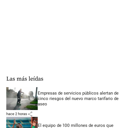
Las más leídas
Empresas de servicios públicos alertan de
cinco riesgos del nuevo marco tarifario de
aseo
share
hace 2 horas
El equipo de 100 millones de euros que