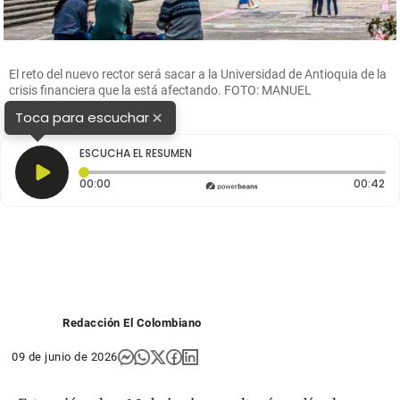
El reto del nuevo rector será sacar a la Universidad de Antioquia de la
crisis financiera que la está afectando. FOTO: MANUEL
SALDARRIAGA
×
Toca para escuchar
ESCUCHA EL RESUMEN
Tiempo transcurrido: 0 segundos
Du
00:00
00:42
Redacción El Colombiano
09 de junio de 2026