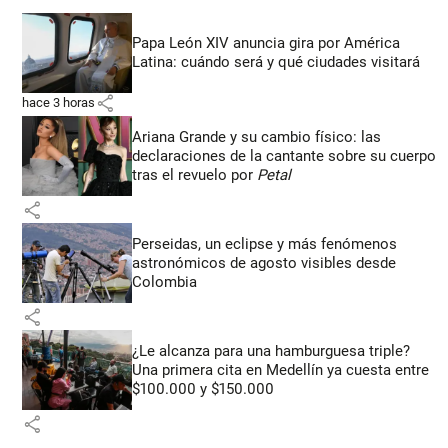
Papa León XIV anuncia gira por América
Latina: cuándo será y qué ciudades visitará
share
hace 3 horas
Ariana Grande y su cambio físico: las
declaraciones de la cantante sobre su cuerpo
tras el revuelo por
Petal
share
Perseidas, un eclipse y más fenómenos
astronómicos de agosto visibles desde
Colombia
share
¿Le alcanza para una hamburguesa triple?
Una primera cita en Medellín ya cuesta entre
$100.000 y $150.000
share