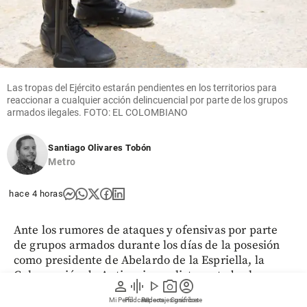
Las tropas del Ejército estarán pendientes en los territorios para
reaccionar a cualquier acción delincuencial por parte de los grupos
armados ilegales. FOTO: EL COLOMBIANO
Santiago Olivares Tobón
Metro
hace 4 horas
Ante los rumores de ataques y ofensivas por parte
de grupos armados durante los días de la posesión
como presidente de Abelardo de la Espriella, la
Gobernación de Antioquia se alista en todos los
person
graphic_eq
play_arrow
photo_camera
account_circle
frentes para evitarlos. Entre ellos se encuentra la
Mi Perfil
Pódcast
Reportajes gráficos
Videos
Suscríbete
oferta de hasta 50 millones de pesos para quien