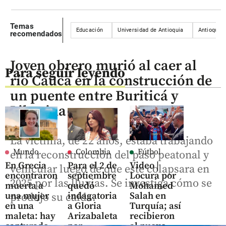
Temas
Educación
Universidad de Antioquia
Antioquia
recomendados
Joven obrero murió al caer al
Para seguir leyendo
río Cauca en la construcción de
un puente entre Buriticá y
Liborina
La víctima, de 22 años, estaba trabajando
Mundo
Colombia
Fútbol
en la reconstrucción del paso peatonal y
En Grecia
Para el 2 de
Video |
vehicular luego de que este colapsara en
encontraron
septiembre
Locura por
2025 por las lluvias. Se investiga cómo se
muerta a
quedó
Mohamed
una mujer
indagatoria
Salah en
produjo su caída.
en una
a Gloria
Turquía; así
maleta: hay
Arizabaleta
recibieron