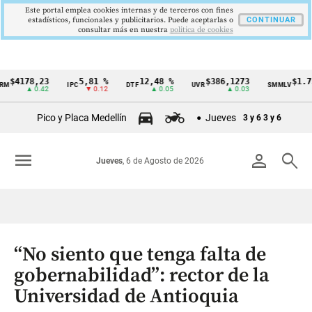
Este portal emplea cookies internas y de terceros con fines
estadísticos, funcionales y publicitarios. Puede aceptarlas o
CONTINUAR
consultar más en nuestra
politica de cookies
178,23
5,81 %
12,48 %
$386,1273
$1.750.9
IPC
DTF
UVR
SMMLV
Cintillo
▲ 0.42
▼ 0.12
▲ 0.05
▲ 0.03
de
Pico y Placa Medellín
Jueves
3 y 6
3 y 6
indicadores
económicos
menu
person
search
Jueves
, 6 de Agosto de 2026
Colombia
“No siento que tenga falta de
gobernabilidad”: rector de la
Universidad de Antioquia