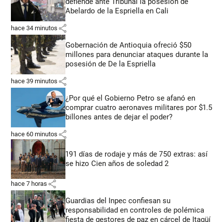
defiende ante Tribunal la posesión de
Abelardo de la Espriella en Cali
share
hace 34 minutos
Gobernación de Antioquia ofreció $50
millones para denunciar ataques durante la
posesión de De la Espriella
share
hace 39 minutos
¿Por qué el Gobierno Petro se afanó en
comprar cuatro aeronaves militares por $1.5
billones antes de dejar el poder?
share
hace 60 minutos
191 días de rodaje y más de 750 extras: así
se hizo Cien años de soledad 2
share
hace 7 horas
Guardias del Inpec confiesan su
responsabilidad en controles de polémica
fiesta de gestores de paz en cárcel de Itagüí