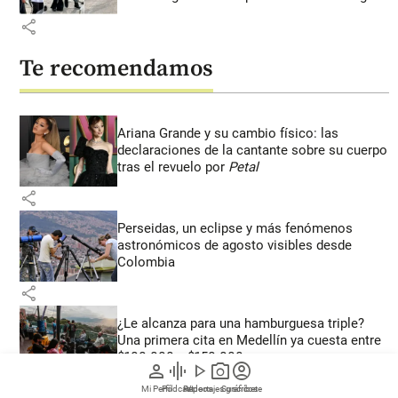
share
Te recomendamos
Ariana Grande y su cambio físico: las
declaraciones de la cantante sobre su cuerpo
tras el revuelo por
Petal
share
Perseidas, un eclipse y más fenómenos
astronómicos de agosto visibles desde
Colombia
share
¿Le alcanza para una hamburguesa triple?
Una primera cita en Medellín ya cuesta entre
$100.000 y $150.000
person
graphic_eq
play_arrow
photo_camera
account_circle
share
Mi Perfil
Pódcast
Reportajes gráficos
Videos
Suscríbete