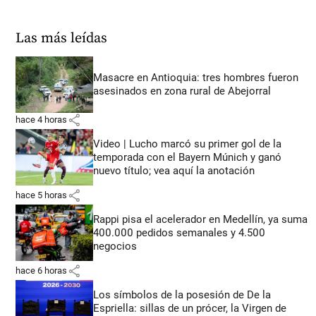
Las más leídas
Masacre en Antioquia: tres hombres fueron
asesinados en zona rural de Abejorral
share
hace 4 horas
Video | Lucho marcó su primer gol de la
temporada con el Bayern Múnich y ganó
nuevo título; vea aquí la anotación
share
hace 5 horas
Rappi pisa el acelerador en Medellín, ya suma
400.000 pedidos semanales y 4.500
negocios
share
hace 6 horas
Los símbolos de la posesión de De la
Espriella: sillas de un prócer, la Virgen de