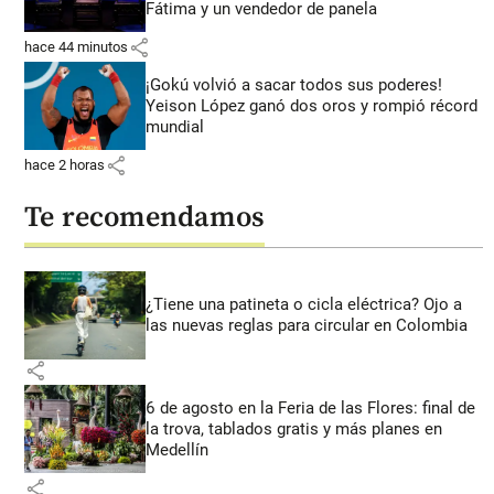
Fátima y un vendedor de panela
share
hace 44 minutos
¡Gokú volvió a sacar todos sus poderes!
Yeison López ganó dos oros y rompió récord
mundial
share
hace 2 horas
Te recomendamos
¿Tiene una patineta o cicla eléctrica? Ojo a
las nuevas reglas para circular en Colombia
share
6 de agosto en la Feria de las Flores: final de
la trova, tablados gratis y más planes en
Medellín
share