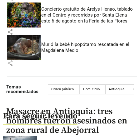
Concierto gratuito de Arelys Henao, tablado
en el Centro y recorridos por Santa Elena
este 6 de agosto en la Feria de las Flores
share
Murió la bebé hipopótamo rescatada en el
Magdalena Medio
share
Temas
Orden público
Homicidio
Antioquia
Ciu
recomendados
Masacre en Antioquia: tres
Para seguir leyendo
hombres fueron asesinados en
zona rural de Abejorral