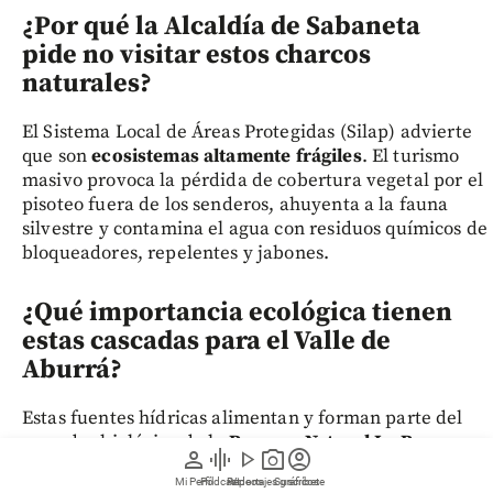
¿Por qué la Alcaldía de Sabaneta
pide no visitar estos charcos
naturales?
El Sistema Local de Áreas Protegidas (Silap) advierte
que son
ecosistemas altamente frágiles
. El turismo
masivo provoca la pérdida de cobertura vegetal por el
pisoteo fuera de los senderos, ahuyenta a la fauna
silvestre y contamina el agua con residuos químicos de
bloqueadores, repelentes y jabones.
¿Qué importancia ecológica tienen
estas cascadas para el Valle de
Aburrá?
Estas fuentes hídricas alimentan y forman parte del
corredor biológico de la
Reserva Natural La Romera
,
person
graphic_eq
play_arrow
photo_camera
account_circle
el pulmón verde más grande de la subregión (más de
Mi Perfil
Pódcast
Reportajes gráficos
Videos
Suscríbete
5.170 hectáreas). Este espacio es el hábitat de