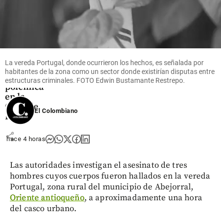
Fútbol
Santos
respaldó
La vereda Portugal, donde ocurrieron los hechos, es señalada por
a Neymar
habitantes de la zona como un sector donde existirían disputas entre
tras la
estructuras criminales. FOTO Edwin Bustamante Restrepo.
polémica
en la
Copa de
El Colombiano
Brasil
share
hace 4 horas
Las autoridades investigan el asesinato de tres
hombres cuyos cuerpos fueron hallados en la vereda
Portugal, zona rural del municipio de Abejorral,
Oriente antioqueño
, a aproximadamente una hora
del casco urbano.