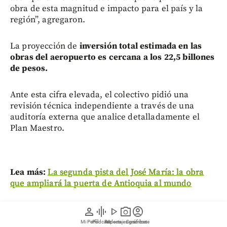
obra de esta magnitud e impacto para el país y la
región”, agregaron.
La proyección de
inversión total estimada en las
obras del aeropuerto es cercana a los 22,5 billones
de pesos.
Ante esta cifra elevada, el colectivo pidió una
revisión técnica independiente a través de una
auditoría externa que analice detalladamente el
Plan Maestro.
Lea más:
La segunda pista del José María: la obra
que ampliará la puerta de Antioquia al mundo
Así mismo, planteó estructurar la construcción por
person
graphic_eq
play_arrow
photo_camera
account_circle
hitos, de manera que cada etapa cuente con un
Mi Perfil
Pódcast
Reportajes gráficos
Videos
Suscríbete