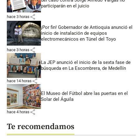
participarán en el juicio
share
hace 3 horas
¡Por fin! Gobernador de Antioquia anunció el
inicio de instalación de equipos
electromecánicos en Túnel del Toyo
share
hace 3 horas
La JEP anunció el inicio de la sexta fase de
búsqueda en La Escombrera, de Medellín
share
hace 14 horas
El Museo del Fútbol abre las puertas en el
Solar del Águila
share
hace 4 horas
Te recomendamos