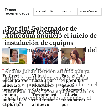
Temas
Clan del Golfo
Asesinato
autodefensas
te
recomendados
¡Por fin! Gobernador de
Para seguir leyendo
Antioquia anunció el inicio de
instalación de equipos
electromecánicos en Túnel del
Toyo
Mundo
Fútbol
Colombia
Andrés Julián Rendón afirmó que ya
En Grecia
Video |
Para el 2 de
arribó el primer contenedor con las
encontraron
Locura por
septiembre
bandejas portacables para instalar en el
muerta a
Mohamed
quedó
una mujer
Salah en
indagatoria
Túnel del Toyo. Estos equipos eran los
en una
Turquía; así
a Gloria
que “tuvo embodegados, por años, el
maleta: hay
recibieron
Arizabaleta
Invías”.
capturado
al nuevo
por