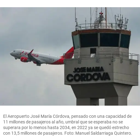
El Aeropuerto José María Córdova, pensado con una capacidad de
11 millones de pasajeros al año, umbral que se esperaba no se
superara por lo menos hasta 2034, en 2022 ya se quedó estrecho
con 13,5 millones de pasajeros. Foto: Manuel Saldarriaga Quintero.