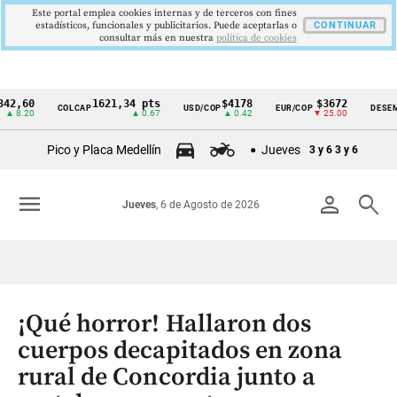
Este portal emplea cookies internas y de terceros con fines
estadísticos, funcionales y publicitarios. Puede aceptarlas o
CONTINUAR
consultar más en nuestra
politica de cookies
0
1621,34 pts
$4178
$3672
COLCAP
USD/COP
EUR/COP
DESEMPLEO
Cintillo
0
▲ 0.67
▲ 0.42
▼ 25.00
de
Pico y Placa Medellín
Jueves
3 y 6
3 y 6
indicadores
económicos
menu
person
search
Jueves
, 6 de Agosto de 2026
Colombia
¡Qué horror! Hallaron dos
cuerpos decapitados en zona
rural de Concordia junto a