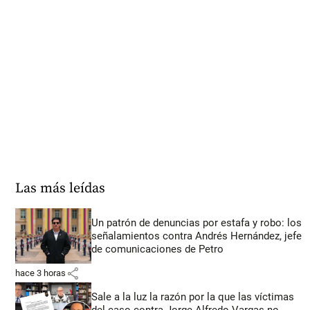
Las más leídas
Un patrón de denuncias por estafa y robo: los
señalamientos contra Andrés Hernández, jefe
de comunicaciones de Petro
share
hace 3 horas
Sale a la luz la razón por la que las víctimas
del caso contra Jorge Alfredo Vargas no