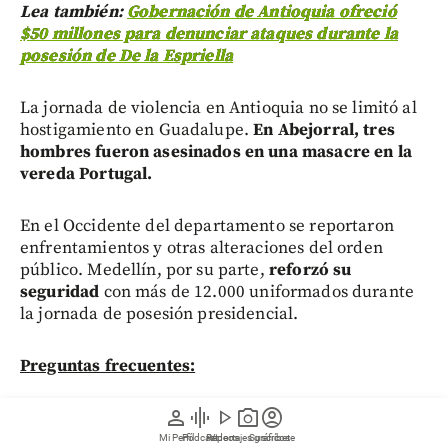
Lea también:
Gobernación de Antioquia ofreció
$50 millones para denunciar ataques durante la
posesión de De la Espriella
La jornada de violencia en Antioquia no se limitó al
hostigamiento en Guadalupe.
En Abejorral, tres
hombres fueron asesinados en una masacre en la
vereda Portugal.
En el Occidente del departamento se reportaron
enfrentamientos y otras alteraciones del orden
público. Medellín, por su parte,
reforzó su
seguridad
con más de 12.000 uniformados durante
la jornada de posesión presidencial.
Preguntas frecuentes:
person
graphic_eq
play_arrow
photo_camera
account_circle
¿Qué ocurrió en la subestación
policial de Porce III en Antioquia?
Mi Perfil
Pódcast
Reportajes gráficos
Videos
Suscríbete