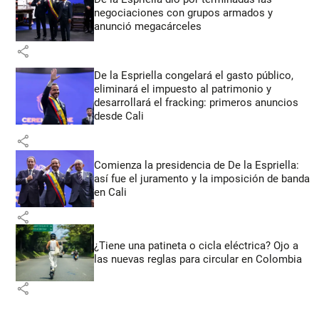
negociaciones con grupos armados y
anunció megacárceles
share
De la Espriella congelará el gasto público,
eliminará el impuesto al patrimonio y
desarrollará el fracking: primeros anuncios
desde Cali
share
Comienza la presidencia de De la Espriella:
así fue el juramento y la imposición de banda
en Cali
share
¿Tiene una patineta o cicla eléctrica? Ojo a
las nuevas reglas para circular en Colombia
share