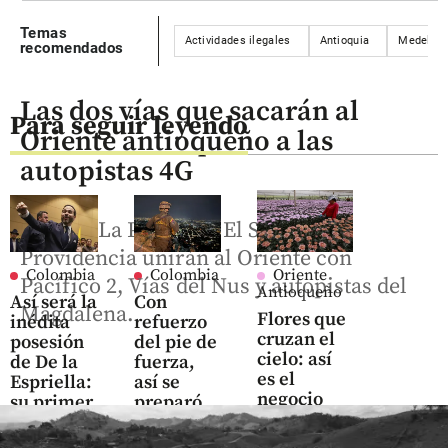
Temas
Actividades ilegales
Antioquia
Medellín
recomendados
Las dos vías que sacarán al
Para seguir leyendo
Oriente antioqueño a las
autopistas 4G
La Ceja-La Pintada y El Santuario-
Providencia unirán al Oriente con
Colombia
Colombia
Oriente
Pacífico 2, Vías del Nus y autopistas del
Antioqueño
Así será la
Con
Magdalena.
Flores que
inédita
refuerzo
cruzan el
posesión
del pie de
cielo: así
de De la
fuerza,
es el
Espriella:
así se
negocio
su primer
preparó
que mueve
discurso
Cali para
US$ 380
será
la