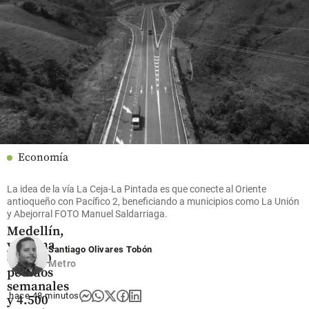
millones
desde un
posesión
en el
cantón
de De la
Oriente
militar
Espriella
antioqueño
share
share
share
Economía
Rappi pisa
el
La idea de la vía La Ceja-La Pintada es que conecte al Oriente
acelerador
antioqueño con Pacífico 2, beneficiando a municipios como La Unión
y Abejorral FOTO Manuel Saldarriaga.
en
Medellín,
ya suma
Santiago Olivares Tobón
400.000
Metro
pedidos
semanales
hace 48 minutos
y 4.500