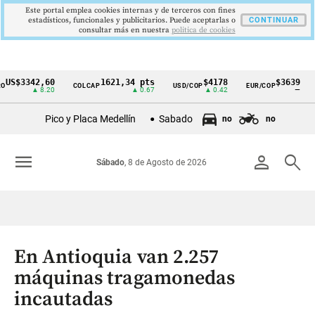
Este portal emplea cookies internas y de terceros con fines
estadísticos, funcionales y publicitarios. Puede aceptarlas o
CONTINUAR
consultar más en nuestra
politica de cookies
3342,60
1621,34 pts
$4178
$3639
COLCAP
USD/COP
EUR/COP
DESE
Cintillo
▲ 8.20
▲ 0.67
▲ 0.42
—
de
Pico y Placa Medellín
Sabado
no
no
indicadores
económicos
menu
person
search
Sábado
, 8 de Agosto de 2026
Colombia
En Antioquia van 2.257
máquinas tragamonedas
incautadas