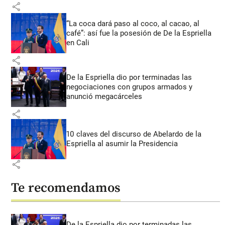
share
“La coca dará paso al coco, al cacao, al
café”: así fue la posesión de De la Espriella
en Cali
share
De la Espriella dio por terminadas las
negociaciones con grupos armados y
anunció megacárceles
share
10 claves del discurso de Abelardo de la
Espriella al asumir la Presidencia
share
Te recomendamos
De la Espriella dio por terminadas las