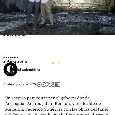
Antioqueño
Flores que
cruzan el
cielo: así
es el
negocio
que mueve
US$ 380
millones
en el
Oriente
antioqueño
1
2
El Colombiano
share
05 de agosto de 2026
Un respiro parecen tener el gobernador de
Antioquia, Andrés Julián Rendón, y el alcalde de
Medellín, Federico Gutiérrez con las obras del túnel