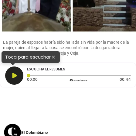
La pareja de esposos habría sido hallada sin vida por la madre de la
mujer, quien al llegar a la casa se encontró con la desgarradora
escena. FOTO Cortesía Entre Ceja y Ceja.
×
Toca para escuchar
ESCUCHA EL RESUMEN
Tiempo transcurrido: 0 segundos
Du
00:00
00:44
El Colombiano