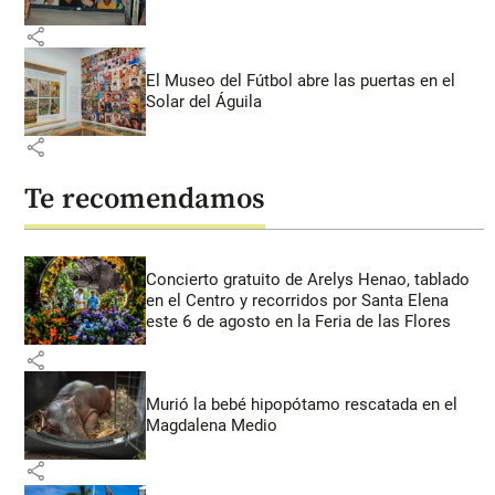
share
El Museo del Fútbol abre las puertas en el
Solar del Águila
share
Te recomendamos
Concierto gratuito de Arelys Henao, tablado
en el Centro y recorridos por Santa Elena
este 6 de agosto en la Feria de las Flores
share
Murió la bebé hipopótamo rescatada en el
Magdalena Medio
share