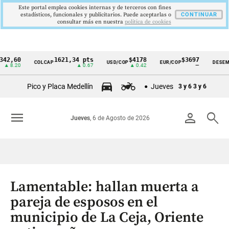
Este portal emplea cookies internas y de terceros con fines
estadísticos, funcionales y publicitarios. Puede aceptarlas o
CONTINUAR
consultar más en nuestra
politica de cookies
0
1621,34 pts
$4178
$3697
9
COLCAP
USD/COP
EUR/COP
DESEMPLEO
Cintillo
20
▲ 0.67
▲ 0.42
—
▼
de
Pico y Placa Medellín
Jueves
3 y 6
3 y 6
indicadores
económicos
menu
person
search
Jueves
, 6 de Agosto de 2026
Colombia
Lamentable: hallan muerta a
pareja de esposos en el
municipio de La Ceja, Oriente