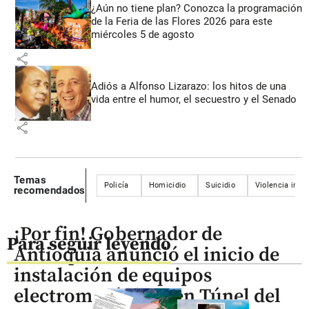
¿Aún no tiene plan? Conozca la programación
de la Feria de las Flores 2026 para este
miércoles 5 de agosto
share
Adiós a Alfonso Lizarazo: los hitos de una
vida entre el humor, el secuestro y el Senado
share
Temas
Policía
Homicidio
Suicidio
Violencia intra
recomendados
¡Por fin! Gobernador de
Para seguir leyendo
Antioquia anunció el inicio de
instalación de equipos
electromecánicos en Túnel del