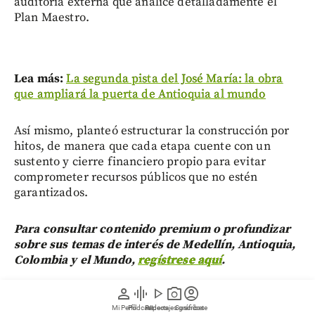
auditoría externa que analice detalladamente el
Plan Maestro.
Lea más:
La segunda pista del José María: la obra
que ampliará la puerta de Antioquia al mundo
Así mismo, planteó estructurar la construcción por
hitos, de manera que cada etapa cuente con un
sustento y cierre financiero propio para evitar
comprometer recursos públicos que no estén
garantizados.
Para consultar contenido premium o profundizar
sobre sus temas de interés de Medellín, Antioquia,
Colombia y el Mundo,
regístrese aquí
.
person
graphic_eq
play_arrow
photo_camera
account_circle
El Consejo Motor reafirmó su propósito de seguir
Mi Perfil
Pódcast
Reportajes gráficos
Videos
Suscríbete
sirviendo como un puente técnico entre el Gobierno