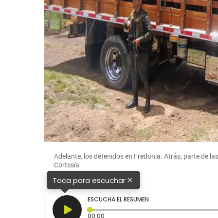
Adelante, los detenidos en Fredonia. Atrás, parte de l
Cortesía
×
Toca para escuchar
ESCUCHA EL RESUMEN
Tiempo transcurrido: 0 segundos
00:00