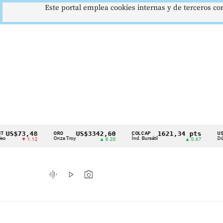
Este portal emplea cookies internas y de terceros con
3,48
US$3342,60
1621,34 pts
$
ORO
COLCAP
USD/COP
Cintillo
Onza Troy
Índ. Bursátil
Dólar Spot
▼ 1.12
▲ 8.20
▲ 0.67
de
indicadores
graphic_eq
play_arrow
photo_camera
económicos
Colombia