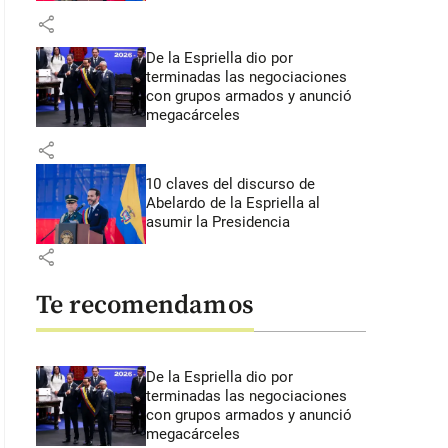
share
De la Espriella dio por
terminadas las negociaciones
con grupos armados y anunció
megacárceles
share
10 claves del discurso de
Abelardo de la Espriella al
asumir la Presidencia
share
Te recomendamos
De la Espriella dio por
terminadas las negociaciones
con grupos armados y anunció
megacárceles