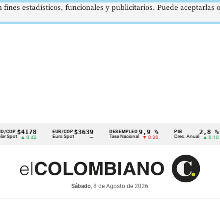
 fines estadísticos, funcionales y publicitarios. Puede aceptarlas
4178
$3639
9,9 %
2,8 %
EUR/COP
DESEMPLEO
PIB
TR
Euro Spot
Tasa Nacional
Crec. Anual
Ta
▲ 0.42
—
▼ 0.30
▲ 0.10
Sábado
, 8 de Agosto de 2026