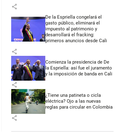
share
De la Espriella congelará el
gasto público, eliminará el
impuesto al patrimonio y
desarrollará el fracking:
primeros anuncios desde Cali
share
Comienza la presidencia de De
la Espriella: así fue el juramento
y la imposición de banda en Cali
share
¿Tiene una patineta o cicla
eléctrica? Ojo a las nuevas
reglas para circular en Colombia
share