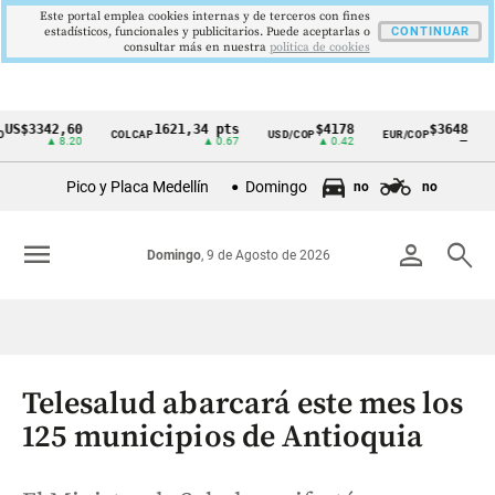
Este portal emplea cookies internas y de terceros con fines
estadísticos, funcionales y publicitarios. Puede aceptarlas o
CONTINUAR
consultar más en nuestra
politica de cookies
3342,60
1621,34 pts
$4178
$3648
COLCAP
USD/COP
EUR/COP
DESE
Cintillo
▲ 8.20
▲ 0.67
▲ 0.42
—
de
Pico y Placa Medellín
Domingo
no
no
indicadores
económicos
menu
person
search
Domingo
, 9 de Agosto de 2026
Colombia
Telesalud abarcará este mes los
125 municipios de Antioquia