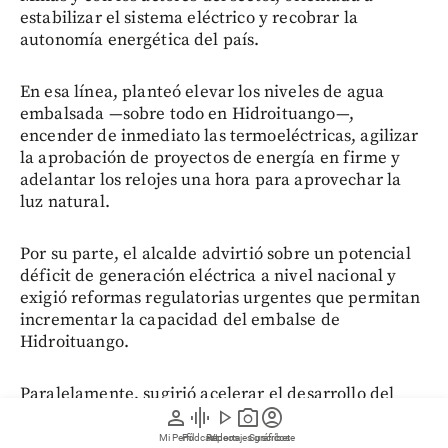
estabilizar el sistema eléctrico y recobrar la
autonomía energética del país.
En esa línea, planteó elevar los niveles de agua
embalsada —sobre todo en Hidroituango—,
encender de inmediato las termoeléctricas, agilizar
la aprobación de proyectos de energía en firme y
adelantar los relojes una hora para aprovechar la
luz natural.
Por su parte, el alcalde advirtió sobre un potencial
déficit de generación eléctrica a nivel nacional y
exigió reformas regulatorias urgentes que permitan
incrementar la capacidad del embalse de
Hidroituango.
Paralelamente, sugirió acelerar el desarrollo del
person
graphic_eq
play_arrow
photo_camera
account_circle
proyecto hidroeléctrico Espíritu Santo,
interconectar seis pequeñas centrales de EPM para
Mi Perfil
Pódcast
Reportajes gráficos
Videos
Suscríbete