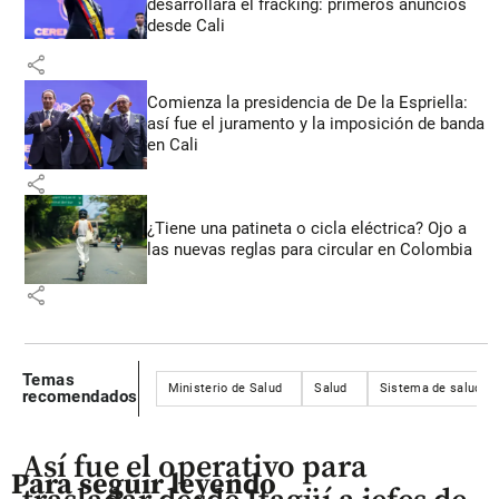
desarrollará el fracking: primeros anuncios
desde Cali
share
Comienza la presidencia de De la Espriella:
así fue el juramento y la imposición de banda
en Cali
share
¿Tiene una patineta o cicla eléctrica? Ojo a
las nuevas reglas para circular en Colombia
share
Temas
Ministerio de Salud
Salud
Sistema de salud
recomendados
Así fue el operativo para
Para seguir leyendo