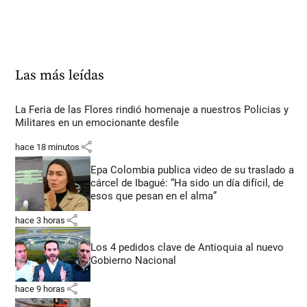
Las más leídas
La Feria de las Flores rindió homenaje a nuestros Policias y
Militares en un emocionante desfile
share
hace 18 minutos
Epa Colombia publica video de su traslado a
cárcel de Ibagué: “Ha sido un día difícil, de
esos que pesan en el alma”
share
hace 3 horas
Los 4 pedidos clave de Antioquia al nuevo
Gobierno Nacional
share
hace 9 horas