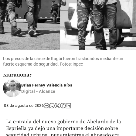
Fútbol
La pelota
de la
‘Mano de
Dios’ sale a
subasta:
¿cuánto
vale el
Los presos de la cárce de Itagüí fueron trasladados mediante un
histórico
fuerte esquema de seguridad. Fotos: Inpec
balón de
Maradona?
Brian Ferney Valencia Ríos
share
Digital - Alcance
08 de agosto de 2026
La entrada del nuevo gobierno de Abelardo de la
Espriella ya dejó una importante decisión sobre
seguridad urbana, pues mientras el abogado era