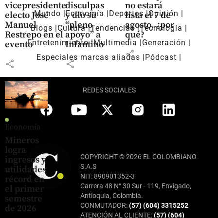
vicepresidente
disculpas
no estará
Mundo
Economía
Deportes
Opinión
electo José
y dio su
lista el 7 de
Manuel
“pleno
agosto, ¿por
Blogs
Cultura
Tendencias
Tecnología
Restrepo en el
apoyo” a
qué?
Entretenimiento
Multimedia
Generación
evento
Infantino
share
Especiales marcas aliadas
Pódcast
share
share
REDES SOCIALES
Economía
Mineros
logra
COPYRIGHT © 2026 EL COLOMBIANO
ingresos y
S.A.S
utilidades
NIT: 890901352-3
récord en
Carrera 48 N° 30 Sur - 119, Envigado,
el primer
Antioquia, Colombia.
semestre
CONMUTADOR:
(57) (604) 3315252
de 2026
ATENCIÓN AL CLIENTE:
(57) (604)