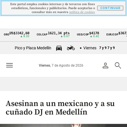
Este portal emplea cookies internas y de terceros con fines
estadísticos, funcionales y publicitarios. Puede aceptarlas o
CONTINUAR
consultar más en nuestra
politica de cookies
US$3342,60
1621,34 pts
$4178
$3672
ORO
COLCAP
USD/COP
EUR/COP
Cintillo
▲ 8.20
▲ 0.67
▲ 0.42
—
de
Pico y Placa Medellín
Viernes
7 y 9
7 y 9
indicadores
económicos
menu
person
search
Viernes
, 7 de Agosto de 2026
Colombia
Asesinan a un mexicano y a su
cuñado DJ en Medellín