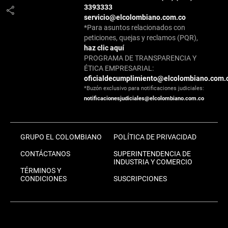
3393333
share
servicio@elcolombiano.com.co
*Para asuntos relacionados con
peticiones, quejas y reclamos (PQR),
haz clic aquí
PROGRAMA DE TRANSPARENCIA Y
ÉTICA EMPRESARIAL:
oficialdecumplimiento@elcolombiano.com.
*Buzón exclusivo para notificaciones judiciales:
notificacionesjudiciales@elcolombiano.com.co
GRUPO EL COLOMBIANO
POLÍTICA DE PRIVACIDAD
CONTÁCTANOS
SUPERINTENDENCIA DE
INDUSTRIA Y COMERCIO
TÉRMINOS Y
CONDICIONES
SUSCRIPCIONES