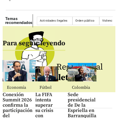
Temas
Actividades ilegales
Orden público
Violencia
recomendados
Para seguir leyendo
Regístrate al
newsletter
Economía
Fútbol
Colombia
Conexión
La FIFA
Sede
Summit 2026
intenta
presidencial
confirma la
superar
de De la
participación
su crisis
Espriella en
del
con
Barranquilla