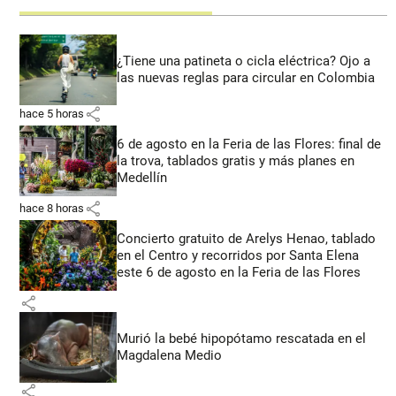
¿Tiene una patineta o cicla eléctrica? Ojo a
las nuevas reglas para circular en Colombia
share
hace 5 horas
6 de agosto en la Feria de las Flores: final de
la trova, tablados gratis y más planes en
Medellín
share
hace 8 horas
Concierto gratuito de Arelys Henao, tablado
en el Centro y recorridos por Santa Elena
este 6 de agosto en la Feria de las Flores
share
Murió la bebé hipopótamo rescatada en el
Magdalena Medio
share