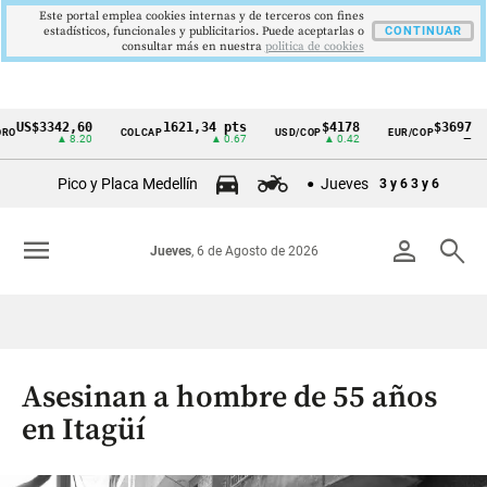
Este portal emplea cookies internas y de terceros con fines
estadísticos, funcionales y publicitarios. Puede aceptarlas o
CONTINUAR
consultar más en nuestra
politica de cookies
S$3342,60
1621,34 pts
$4178
$3697
COLCAP
USD/COP
EUR/COP
D
Cintillo
▲ 8.20
▲ 0.67
▲ 0.42
—
de
Pico y Placa Medellín
Jueves
3 y 6
3 y 6
indicadores
económicos
menu
person
search
Jueves
, 6 de Agosto de 2026
Colombia
Asesinan a hombre de 55 años
en Itagüí