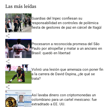
Las más leídas
Guardias del Inpec confiesan su
responsabilidad en controles de polémica
fiesta de gestores de paz en cárcel de Itagüí
share
Procesaron a reconocida promesa del São
Paulo por atropellar y matar a un anciano en
Brasil: quedó en libertad
share
Volvió una lesión que amenaza con poner fin
a la carrera de David Ospina, ¿de qué se
trata?
share
Así lavaba dinero con criptomonedas
un
colombiano para un cartel mexicano: fue
extraditado a EE. UU.