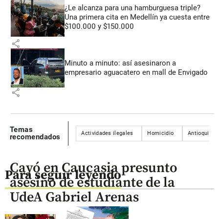
¿Le alcanza para una hamburguesa triple?
Una primera cita en Medellín ya cuesta entre
$100.000 y $150.000
share
Minuto a minuto: así asesinaron a
empresario aguacatero en mall de Envigado
share
Temas
Actividades ilegales
Homicidio
Antioquia
recomendados
Cayó en Caucasia presunto
Para seguir leyendo
asesino de estudiante de la
UdeA Gabriel Arenas