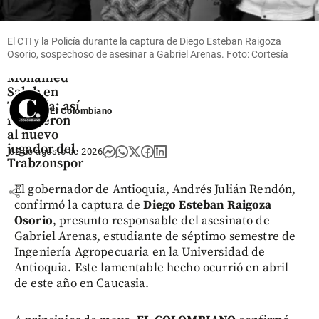
Fútbol
El CTI y la Policía durante la captura de Diego Esteban Raigoza
Video |
Osorio, sospechoso de asesinar a Gabriel Arenas. Foto: Cortesía
Locura por
Mohamed
Salah en
Turquía; así
El Colombiano
recibieron
al nuevo
jugador del
02 de agosto de 2026
Trabzonspor
El gobernador de Antioquia, Andrés Julián Rendón,
share
confirmó la captura de
Diego Esteban Raigoza
Osorio
, presunto responsable del asesinato de
Gabriel Arenas, estudiante de séptimo semestre de
Ingeniería Agropecuaria en la Universidad de
Antioquia. Este lamentable hecho ocurrió en abril
de este año en Caucasia.