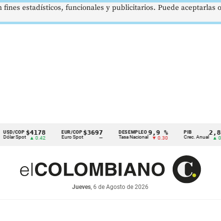
 fines estadísticos, funcionales y publicitarios. Puede aceptarlas
$4178
$3697
9,9 %
2,8 %
OP
EUR/COP
DESEMPLEO
PIB
pot
Euro Spot
Tasa Nacional
Crec. Anual
▲ 0.42
—
▼ 0.30
▲ 0.10
Jueves
, 6 de Agosto de 2026