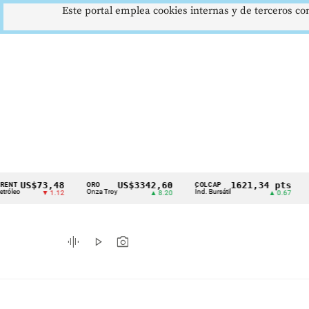
Este portal emplea cookies internas y de terceros con
S$73,48
US$3342,60
1621,34 pts
ORO
COLCAP
USD/C
Cintillo
Onza Troy
Índ. Bursátil
Dólar S
▼ 1.12
▲ 8.20
▲ 0.67
de
indicadores
graphic_eq
play_arrow
photo_camera
económicos
Colombia