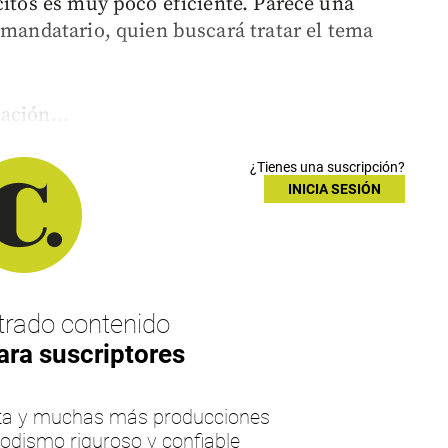
citos es muy poco eficiente. Parece una
 mandatario, quien buscará tratar el tema
ación...
¿Tienes una suscripción?
INICIA SESIÓN
rado contenido
ara suscriptores
esta y muchas más producciones
iodismo riguroso y confiable