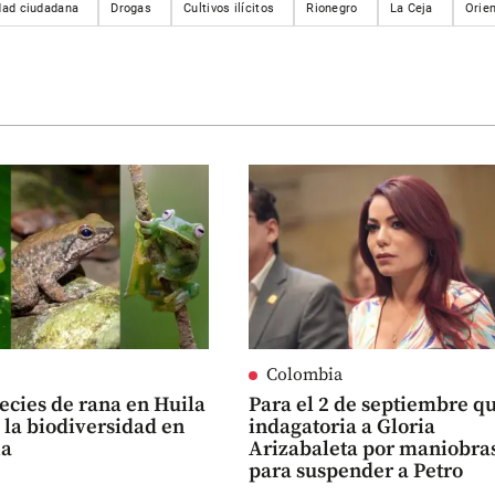
dad ciudadana
Drogas
Cultivos ilícitos
Rionegro
La Ceja
Orie
Colombia
ecies de rana en Huila
Para el 2 de septiembre q
la biodiversidad en
indagatoria a Gloria
ia
Arizabaleta por maniobra
para suspender a Petro