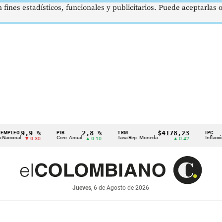
 fines estadísticos, funcionales y publicitarios. Puede aceptarlas
9,9 %
2,8 %
$4178,23
5
PIB
TRM
IPC
Crec. Anual
Tasa Rep. Moneda
Inflación anual
▼ 0.30
▲ 0.10
▲ 0.42
Jueves
, 6 de Agosto de 2026