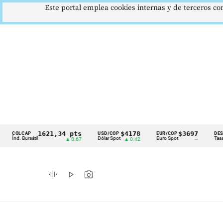
Este portal emplea cookies internas y de terceros con
1621,34 pts
$4178
$3697
CAP
USD/COP
EUR/COP
DESEMPLEO
Cintillo
Bursátil
Dólar Spot
Euro Spot
Tasa Nacional
▲ 0.67
▲ 0.42
—
de
indicadores
graphic_eq
play_arrow
photo_camera
económicos
Colombia