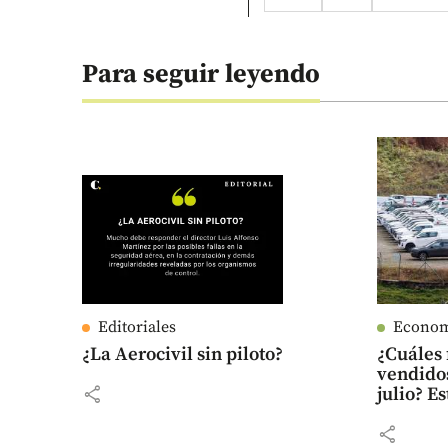
Para seguir leyendo
Editoriales
Econo
¿La Aerocivil sin piloto?
¿Cuáles 
vendido
share
julio? Es
share