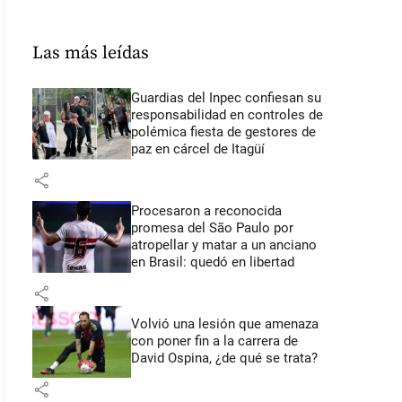
Las más leídas
Guardias del Inpec confiesan su
responsabilidad en controles de
polémica fiesta de gestores de
paz en cárcel de Itagüí
share
Procesaron a reconocida
promesa del São Paulo por
atropellar y matar a un anciano
en Brasil: quedó en libertad
share
Volvió una lesión que amenaza
con poner fin a la carrera de
David Ospina, ¿de qué se trata?
share