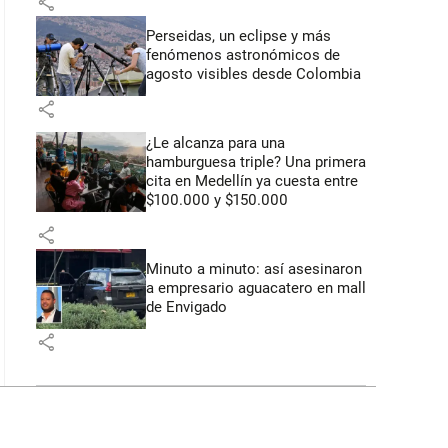
share
Perseidas, un eclipse y más
fenómenos astronómicos de
agosto visibles desde Colombia
share
¿Le alcanza para una
hamburguesa triple? Una primera
cita en Medellín ya cuesta entre
$100.000 y $150.000
share
Minuto a minuto: así asesinaron
a empresario aguacatero en mall
de Envigado
share