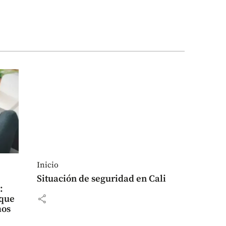
Inicio
Situación de seguridad en Cali
:
share
 que
mos