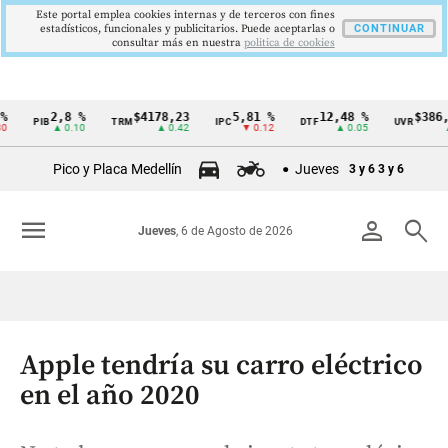
Este portal emplea cookies internas y de terceros con fines
estadísticos, funcionales y publicitarios. Puede aceptarlas o
CONTINUAR
consultar más en nuestra
politica de cookies
2,8 %
$4178,23
5,81 %
12,48 %
$386,1273
PIB
TRM
IPC
DTF
UVR
Cintillo
▲ 0.10
▲ 0.42
▼ 0.12
▲ 0.05
▲ 0.03
de
Pico y Placa Medellín
Jueves
3 y 6
3 y 6
indicadores
económicos
menu
person
search
Jueves
, 6 de Agosto de 2026
Colombia
Apple tendría su carro eléctrico
en el año 2020