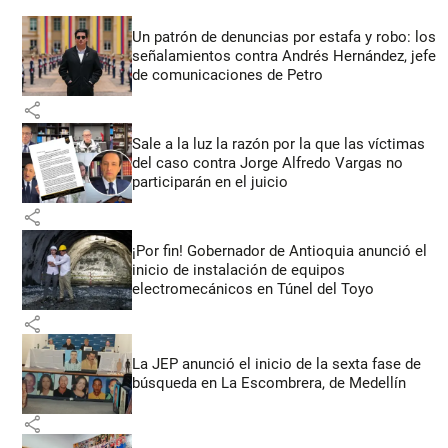
Un patrón de denuncias por estafa y robo: los
señalamientos contra Andrés Hernández, jefe
de comunicaciones de Petro
share
Sale a la luz la razón por la que las víctimas
del caso contra Jorge Alfredo Vargas no
participarán en el juicio
share
¡Por fin! Gobernador de Antioquia anunció el
inicio de instalación de equipos
electromecánicos en Túnel del Toyo
share
La JEP anunció el inicio de la sexta fase de
búsqueda en La Escombrera, de Medellín
share