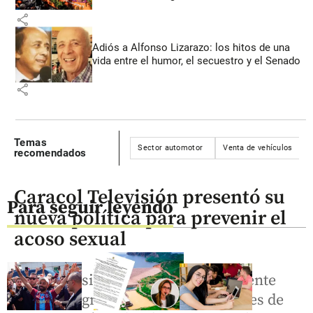
share
Adiós a Alfonso Lizarazo: los hitos de una
vida entre el humor, el secuestro y el Senado
share
Temas
Sector automotor
Venta de vehículos
recomendados
Caracol Televisión presentó su
Para seguir leyendo
nueva política para prevenir el
acoso sexual
Una Comisión Especial Independiente
dio un diagnóstico tras cuatro meses de