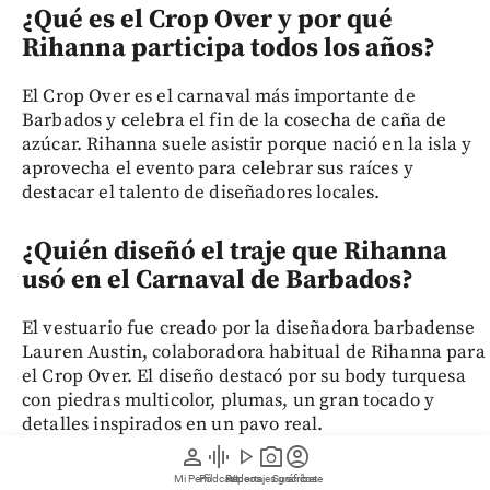
¿Qué es el Crop Over y por qué
Rihanna participa todos los años?
El Crop Over es el carnaval más importante de
Barbados y celebra el fin de la cosecha de caña de
azúcar. Rihanna suele asistir porque nació en la isla y
aprovecha el evento para celebrar sus raíces y
destacar el talento de diseñadores locales.
¿Quién diseñó el traje que Rihanna
usó en el Carnaval de Barbados?
El vestuario fue creado por la diseñadora barbadense
Lauren Austin, colaboradora habitual de Rihanna para
el Crop Over. El diseño destacó por su body turquesa
con piedras multicolor, plumas, un gran tocado y
detalles inspirados en un pavo real.
person
graphic_eq
play_arrow
photo_camera
account_circle
Mi Perfil
Pódcast
Reportajes gráficos
Videos
Suscríbete