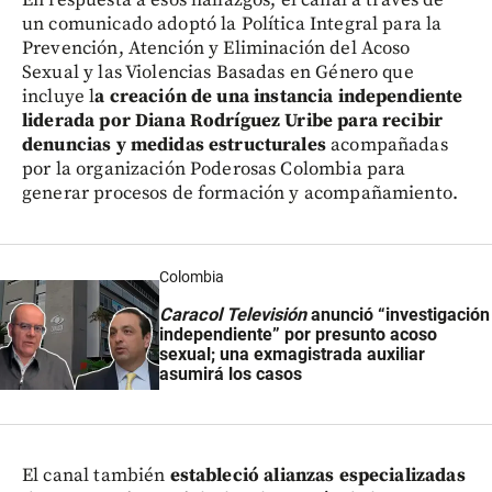
En respuesta a esos hallazgos, el canal a través de
un comunicado adoptó la Política Integral para la
Prevención, Atención y Eliminación del Acoso
Sexual y las Violencias Basadas en Género que
incluye l
a creación de una instancia independiente
liderada por Diana Rodríguez Uribe para recibir
denuncias y medidas estructurales
acompañadas
por la organización Poderosas Colombia para
generar procesos de formación y acompañamiento.
Colombia
Caracol Televisión
anunció “investigación
independiente” por presunto acoso
sexual; una exmagistrada auxiliar
asumirá los casos
El canal también
estableció alianzas especializadas