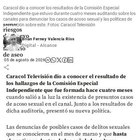
servicios
Caracol dio a conocer los resultados de la Comisión Especial
públicos
Independiente que estuvo durante cuatro meses auditando sobre los
alertan de
canales para denunciar los casos de acoso sexual y las políticas de
cinco
prevención sobre este. Fotos: Caracol Televisión
riesgos
del nuevo
Brian Ferney Valencia Ríos
marco
Digital - Alcance
tarifario
de aseo
05 de agosto de 2026
share
Caracol Televisión dio a conocer el resultado de
los hallazgos de la Comisión Especial
Independiente que fue formada hace cuatro meses
cuando salió a la luz la existencia de presuntos casos
de acoso sexual en el canal. Junto a los resultados de
dicha auditoría, presentó su nueva política.
Las denuncias de posibles casos de delitos sexuales
que se conocieron en el mes de marzo y que
hasta