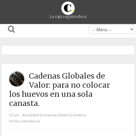
La caja registradora
Cadenas Globales de
Valor: para no colocar
los huevos en una sola
canasta.
;
15. jun
Actualidad Económica
Debate Económico
No hay comentarios