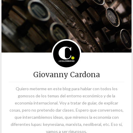
Giovanny Cardona
Quiero meterme en este blog para hablar con todos los
gomosos de los temas del entorno económico y de la
economía internacional. Voy a tratar de guiar, de explicar
cosas, pero no pretendo dar clases. Espero que conversemos,
que intercambiemos ideas, que miremos la economía con
diferentes lupas: keynesiana, marxista, neoliberal, etc. Eso sí,
vamos a ser rigurosos.