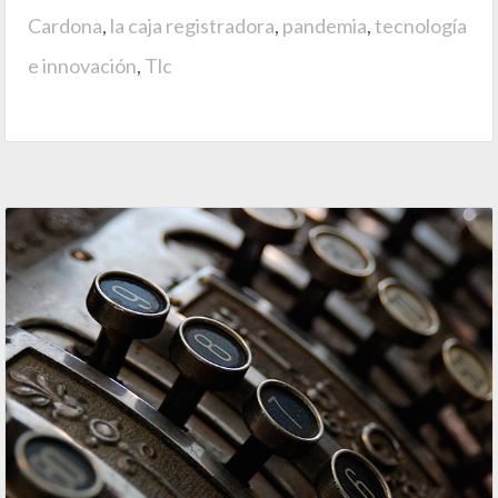
Cardona
,
la caja registradora
,
pandemia
,
tecnología
e innovación
,
Tlc