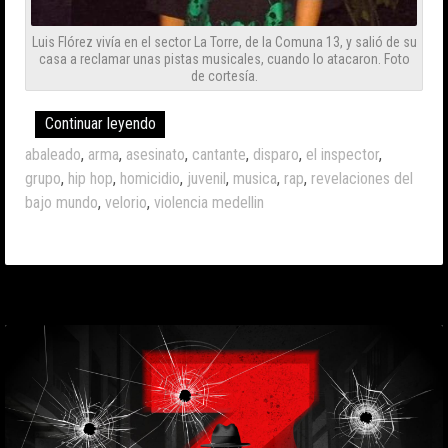
Luis Flórez vivía en el sector La Torre, de la Comuna 13, y salió de su
casa a reclamar unas pistas musicales, cuando lo atacaron. Foto
de cortesía.
Continuar leyendo
abaleado
,
arma
,
asesinato
,
cantante
,
disparo
,
el inspector
,
grupo
,
hip hop
,
homicidio
,
juvenil
,
musica
,
rap
,
revelaciones del
bajo mundo
,
velorio
,
violencia medellin