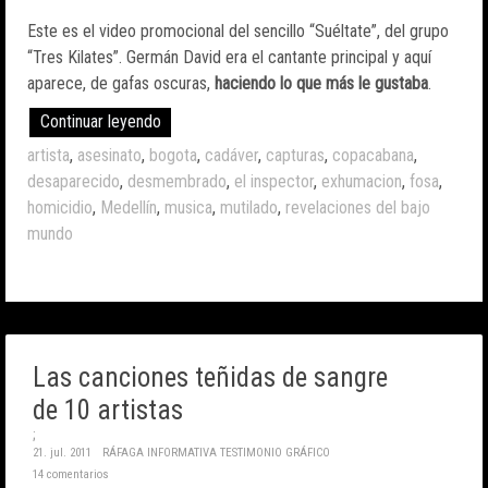
Este es el video promocional del sencillo “Suéltate”, del grupo
“Tres Kilates”. Germán David era el cantante principal y aquí
aparece, de gafas oscuras,
haciendo lo que más le gustaba
.
Continuar leyendo
artista
,
asesinato
,
bogota
,
cadáver
,
capturas
,
copacabana
,
desaparecido
,
desmembrado
,
el inspector
,
exhumacion
,
fosa
,
homicidio
,
Medellín
,
musica
,
mutilado
,
revelaciones del bajo
mundo
Las canciones teñidas de sangre
de 10 artistas
;
21. jul. 2011
RÁFAGA INFORMATIVA
TESTIMONIO GRÁFICO
14 comentarios