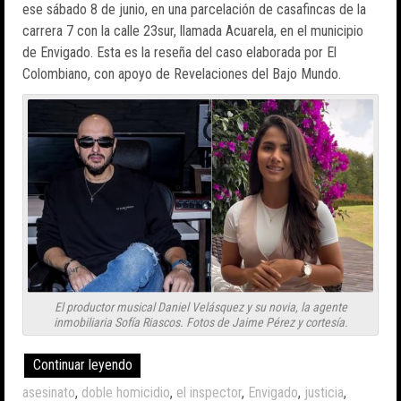
ese sábado 8 de junio, en una parcelación de casafincas de la
carrera 7 con la calle 23sur, llamada Acuarela, en el municipio
de Envigado. Esta es la reseña del caso elaborada por El
Colombiano, con apoyo de Revelaciones del Bajo Mundo.
El productor musical Daniel Velásquez y su novia, la agente
inmobiliaria Sofía Riascos. Fotos de Jaime Pérez y cortesía.
Continuar leyendo
asesinato
,
doble homicidio
,
el inspector
,
Envigado
,
justicia
,