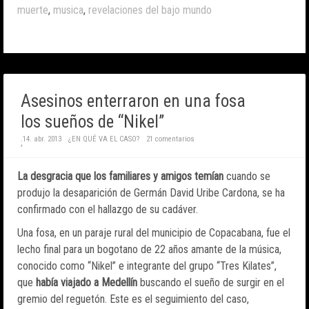
muerte
,
musica
,
revelaciones del bajo mundo
Asesinos enterraron en una fosa
los sueños de “Nikel”
14. abr. 2013
¿EN QUÉ VA EL CASO?
21 comentarios
;
La desgracia que los familiares y amigos temían
cuando se
produjo la desaparición de Germán David Uribe Cardona, se ha
confirmado con el hallazgo de su cadáver.
Una fosa, en un paraje rural del municipio de Copacabana, fue el
lecho final para un bogotano de 22 años amante de la música,
conocido como “Nikel” e integrante del grupo “Tres Kilates”,
que
había viajado a Medellín
buscando el sueño de surgir en el
gremio del reguetón. Este es el seguimiento del caso,