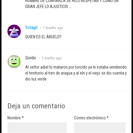
HOMBRE DE CONFIANZA SE HIZO RESPETAR Y COMO UN
GRAN JEFE LO AJUSTICIO …
Yotagri
•
7 months ago
QUIEN ES EL ABUELO?
Gordo
•
2 months ago
Al señor adiel lo mataron por torcido ya le estaba vendiendo
el territorio al tren de aragua y al eln y el viejo se dio cuenta y
dio luz verde
Deja un comentario
Nombre
*
Correo electrónico
*