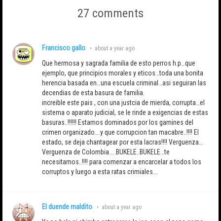
27 comments
Francisco gallo
•
about a year ago
Que hermosa y sagrada familia de esto perros h.p…que
ejemplo, que principios morales y eticos…toda una bonita
herencia basada en…una escuela criminal…asi seguiran las
decendias de esta basura de familia.
increible este pais , con una justcia de mierda, corrupta…el
sistema o aparato judicial, se le rinde a exigencias de estas
basuras..!!!!!! Estamos dominados por los gamines del
crimen organizado….y que corrupcion tan macabre..!!!! El
estado, se deja chantagear por esta lacras!!!! Verguenza…
Verguenza de Colombia…..BUKELE..BUKELE…te
necesitamos..!!!! para comenzar a encarcelar a todos los
corruptos y luego a esta ratas crimiales….
El duende maldito
•
about a year ago