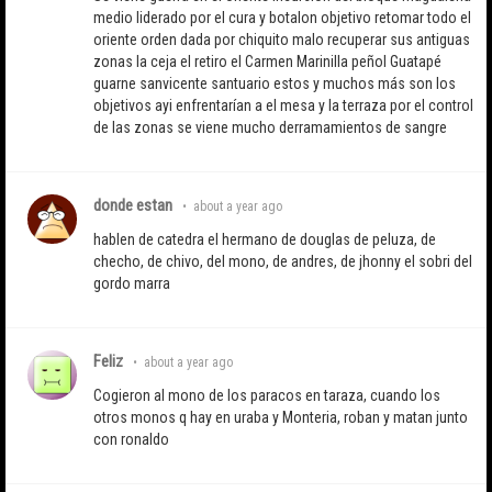
medio liderado por el cura y botalon objetivo retomar todo el
oriente orden dada por chiquito malo recuperar sus antiguas
zonas la ceja el retiro el Carmen Marinilla peñol Guatapé
guarne sanvicente santuario estos y muchos más son los
objetivos ayi enfrentarían a el mesa y la terraza por el control
de las zonas se viene mucho derramamientos de sangre
donde estan
•
about a year ago
hablen de catedra el hermano de douglas de peluza, de
checho, de chivo, del mono, de andres, de jhonny el sobri del
gordo marra
Feliz
•
about a year ago
Cogieron al mono de los paracos en taraza, cuando los
otros monos q hay en uraba y Monteria, roban y matan junto
con ronaldo