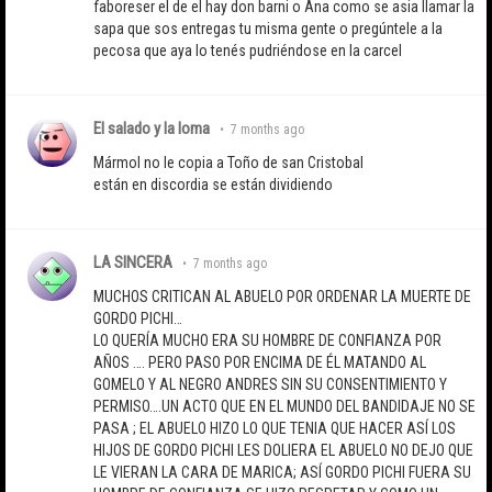
faboreser el de el hay don barni o Ana como se asia llamar la
sapa que sos entregas tu misma gente o pregúntele a la
pecosa que aya lo tenés pudriéndose en la carcel
El salado y la loma
•
7 months ago
Mármol no le copia a Toño de san Cristobal
están en discordia se están dividiendo
LA SINCERA
•
7 months ago
MUCHOS CRITICAN AL ABUELO POR ORDENAR LA MUERTE DE
GORDO PICHI…
LO QUERÍA MUCHO ERA SU HOMBRE DE CONFIANZA POR
AÑOS …. PERO PASO POR ENCIMA DE ÉL MATANDO AL
GOMELO Y AL NEGRO ANDRES SIN SU CONSENTIMIENTO Y
PERMISO….UN ACTO QUE EN EL MUNDO DEL BANDIDAJE NO SE
PASA ; EL ABUELO HIZO LO QUE TENIA QUE HACER ASÍ LOS
HIJOS DE GORDO PICHI LES DOLIERA EL ABUELO NO DEJO QUE
LE VIERAN LA CARA DE MARICA; ASÍ GORDO PICHI FUERA SU