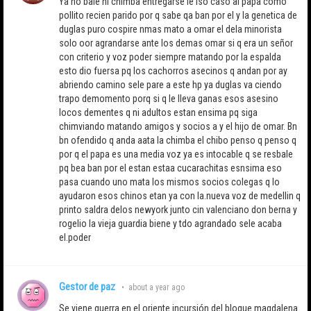
Ya no bale ni chimba entregarse le iso caso al papa como
pollito recien parido por q sabe qa ban por el y la genetica de
duglas puro cospire nmas mato a omar el dela minorista
solo oor agrandarse ante los demas omar si q era un señor
con criterio y voz poder siempre matando por la espalda
esto dio fuersa pq los cachorros asecinos q andan por ay
abriendo camino sele pare a este hp ya duglas va ciendo
trapo demomento porq si q le lleva ganas esos asesino
locos dementes q ni adultos estan ensima pq siga
chimviando matando amigos y socios a y el hijo de omar. Bn
bn ofendido q anda aata la chimba el chibo penso q penso q
por q el papa es una media voz ya es intocable q se resbale
pq bea ban por el estan estaa cucarachitas esnsima eso
pasa cuando uno mata los mismos socios colegas q lo
ayudaron esos chinos etan ya con la.nueva voz de medellin q
printo saldra delos newyork junto cin valenciano don berna y
rogelio la vieja guardia biene y tdo agrandado sele acaba
el.poder
Gestor de paz
•
about a year ago
Se viene guerra en el oriente incursión del bloque magdalena