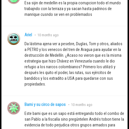
Esa sijin de medellin es la propia corrupcion todo el mundo
trabajndo con la terraza y ya sacan hasta padrinos de
manrique cusndo se ven en problemados
Ariel
•
10 months ago
Da lástima ajena ver a pesebre, Duglas, Tom y otros, aliados
a PETRO y los venecos del tren de Aragua para ayudar en la
destrucción de Medellín. ¿Acaso no vieron que es la misma
estrategia que hizo Chávez en Venezuela cuando le dio
refugio a los narcos colombianos? Primero los utilizó y
después les quito el poder, las rutas, sus ejércitos de
bandidos y los extradito a USA para quedarse con sus
propiedades.
Barni y su circo de sapos
•
10 months ago
Este barni que es un sapo está entregando todo el combo de
san Pablo a la fiscalía sino pregúntelen Andrés tobon tiene la
evidencia de todo perjudica otros grupos armados para