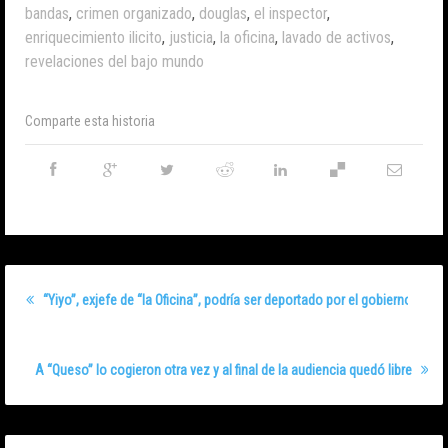
bandas
,
crimen organizado
,
douglas
,
el inspector
,
enriquecimiento ilicito
,
justicia
,
la oficina
,
lavado de activos
,
revelaciones del bajo mundo
Comparte esta historia
“Yiyo”, exjefe de “la Oficina”, podría ser deportado por el gobierno de T
A “Queso” lo cogieron otra vez y al final de la audiencia quedó libre