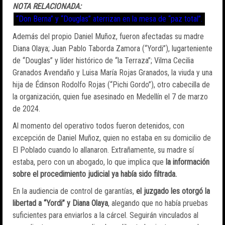
NOTA RELACIONADA:
“Don Berna” y “Douglas” aterrizan en la mesa de “paz total”.
Además del propio Daniel Muñoz, fueron afectadas su madre
Diana Olaya; Juan Pablo Taborda Zamora (“Yordi”), lugarteniente
de “Douglas” y líder histórico de “la Terraza”; Vilma Cecilia
Granados Avendaño y Luisa María Rojas Granados, la viuda y una
hija de Édinson Rodolfo Rojas (“Pichi Gordo”), otro cabecilla de
la organización, quien fue asesinado en Medellín el 7 de marzo
de 2024.
Al momento del operativo todos fueron detenidos, con
excepción de Daniel Muñoz, quien no estaba en su domicilio de
El Poblado cuando lo allanaron. Extrañamente, su madre sí
estaba, pero con un abogado, lo que implica que
la información
sobre el procedimiento judicial ya había sido filtrada.
En la audiencia de control de garantías,
el juzgado les otorgó la
libertad a “Yordi” y Diana Olaya
, alegando que no había pruebas
suficientes para enviarlos a la cárcel. Seguirán vinculados al