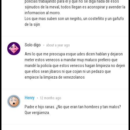
policias trabajando para el y que no se diga nada de esos
sijinudos de la meval, todos llegan es aconspirar y avender la
informacion al morro.
Los que mas suben son un negrito, un costeñito y un gafufo
de la sijin
Solo digo
•
about a year ago
Ami lo que me preocupa esque udes dicen hablan y dejaron
meter estos venecos a mandar muy maluco prefiero que
mandé la policía que estos venecos hagan limpieza no dejen
que ellos sean jibaros ni que cojan ni un pedazo que
empiece la limpieza de venezolanos
Henry
•
12 months ago
Padre e hijo ranas. ¿No que eran tan hombres y tan malos?
Que vergüenza.