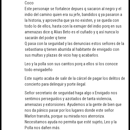
Coco
Este personaje se fortalece depues q sacaron al negro y el
indio del camino quien era su jefe, bandidos q ya pasaron a
la historia, y aprovecha que ya no existen, y se queda con
todo lo de ellos, hasta con la exmujer del indio porq en sus
amenazas dice q Alias Beto es el cuñado y q así nunca lo
sacarán del poder q tiene
Q pasa con la seguridad y las denuncias estos señores de la
sebastiana q tienen aburrida al habitante de envigado con
sus multas y plazas de vicio hay q acabarlos.
Leo y la polla son sus carritos porq a ellos si los conoce
todo envigadeño
Este sujeto acaba de salir de la cárcel de pagar los delitos de
concierto para delinquir y porte ilegal.
Señor secretario de seguridad haga algo x Envigado nos
sentimos perseguidos y azotados de tanta violencia,
amenazas y extorsiones. Ayudemos a la gente de bien que
nos da pánico pasar por los lugares donde este señor
Marlon transita, porque su mirada nos aterroriza.
Necesitamos ayuda no permita que esté sujeto, Leo y la
Polla nos dañen más.