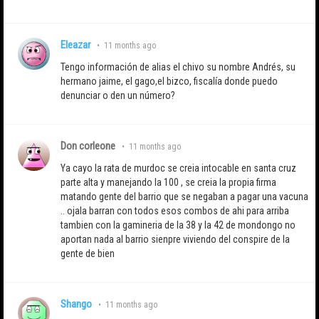
Eleazar
•
11 months ago
Tengo información de alias el chivo su nombre Andrés, su
hermano jaime, el gago,el bizco, fiscalía donde puedo
denunciar o den un número?
Don corleone
•
11 months ago
Ya cayo la rata de murdoc se creia intocable en santa cruz
parte alta y manejando la 100 , se creia la propia firma
matando gente del barrio que se negaban a pagar una vacuna
.. ojala barran con todos esos combos de ahi para arriba
tambien con la gamineria de la 38 y la 42 de mondongo no
aportan nada al barrio sienpre viviendo del conspire de la
gente de bien
Shango
•
11 months ago