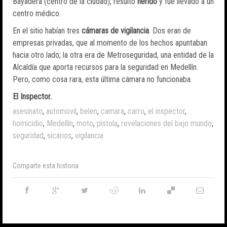
Bayadera (centro de la ciudad), resultó
herido
y fue llevado a un
centro médico.
En el sitio habían tres
cámaras de vigilancia
. Dos eran de
empresas privadas, que al momento de los hechos apuntaban
hacia otro lado; la otra era de Metroseguridad, una entidad de la
Alcaldía que aporta recursos para la seguridad en Medellín.
Pero, como cosa rara, esta última cámara no funcionaba.
El Inspector.
asesinato
,
automovil
,
belen
,
camara
,
carro
,
el inspector
,
homicidio
,
Medellín
,
moto
,
pistola
,
revelaciones del bajo mundo
,
seguridad
,
sicarios
,
vigilancia
Comparte esta historia