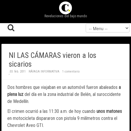
Revelaciones del bajo mundo
NI LAS CÁMARAS vieron a los
sicarios
03. feb. 2011
RÁFAGA INFORMATIVA
1 comentario
;
Dos hombres que viajaban en un automóvil fueron abaleados
a
plena luz
del día en la zona industrial de Belén, al suroccidente
de Medellín.
El crimen ocurrió a las 11:30 a.m. de hoy cuando
unos matones
en motocicleta dispararon con pistola 9 milímetros contra el
Chevrolet Aveo GTI.