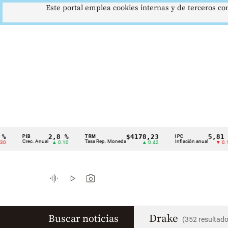
Este portal emplea cookies internas y de terceros con
2,8 %
$4178,23
5,81 %
PIB
TRM
IPC
Cintillo
Crec. Anual
Tasa Rep. Moneda
Inflación anual
▲ 0.10
▲ 0.42
▼ 0.12
de
indicadores
graphic_eq
play_arrow
photo_camera
económicos
Colombia
Drake
Buscar noticias
(352 resultado