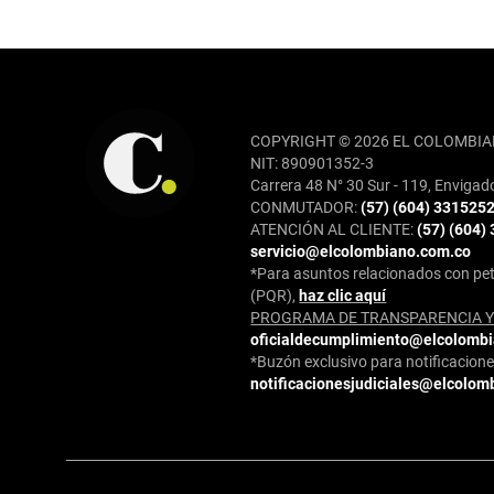
REDES SOCIALES
COPYRIGHT © 2026 EL COLOMBIA
NIT: 890901352-3
Carrera 48 N° 30 Sur - 119, Envigad
CONMUTADOR:
(57) (604) 331525
ATENCIÓN AL CLIENTE:
(57) (604)
servicio@elcolombiano.com.co
*Para asuntos relacionados con pet
(PQR),
haz clic aquí
PROGRAMA DE TRANSPARENCIA Y 
oficialdecumplimiento@elcolomb
*Buzón exclusivo para notificaciones
notificacionesjudiciales@elcolom