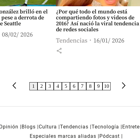
onzález brilló en el
¿Por qué todo el mundo está
pese a derrota de
compartiendo fotos y videos de
e Seattle
2016? Así nació la viral tendencia
de redes sociales
08/02/ 2026
Tendencias
16/01/ 2026
share
arrow_back_ios
arrow_forward_ios
1
2
3
4
5
6
7
8
9
10
Opinión
Blogs
Cultura
Tendencias
Tecnología
Entret
Especiales marcas aliadas
Pódcast