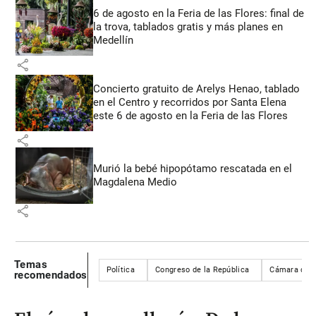
6 de agosto en la Feria de las Flores: final de
la trova, tablados gratis y más planes en
Medellín
share
Concierto gratuito de Arelys Henao, tablado
en el Centro y recorridos por Santa Elena
este 6 de agosto en la Feria de las Flores
share
Murió la bebé hipopótamo rescatada en el
Magdalena Medio
share
Temas
Política
Congreso de la República
Cámara de R
recomendados