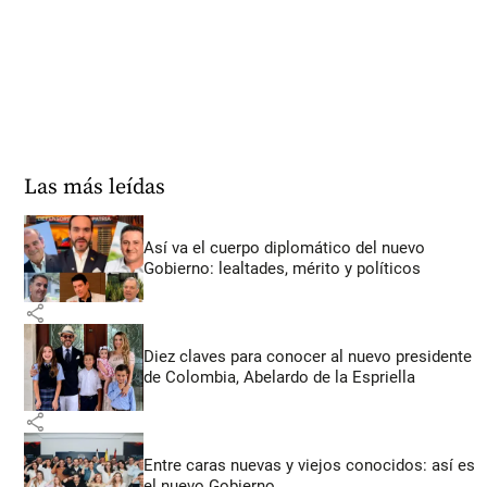
Las más leídas
Así va el cuerpo diplomático del nuevo
Gobierno: lealtades, mérito y políticos
share
Diez claves para conocer al nuevo presidente
de Colombia, Abelardo de la Espriella
share
Entre caras nuevas y viejos conocidos: así es
el nuevo Gobierno