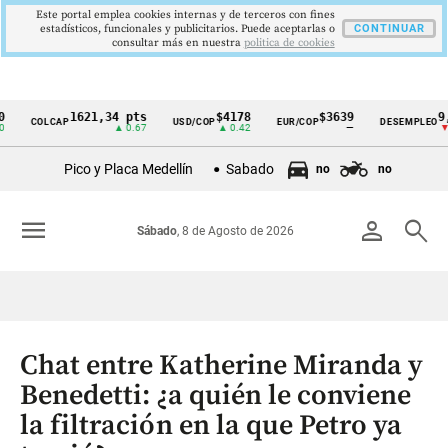
Este portal emplea cookies internas y de terceros con fines
estadísticos, funcionales y publicitarios. Puede aceptarlas o
CONTINUAR
consultar más en nuestra
politica de cookies
1621,34 pts
$4178
$3639
9,9 %
COLCAP
USD/COP
EUR/COP
DESEMPLEO
Cintillo
▲ 0.67
▲ 0.42
—
▼ 0.30
de
Pico y Placa Medellín
Sabado
no
no
indicadores
económicos
menu
person
search
Sábado
, 8 de Agosto de 2026
Colombia
Chat entre Katherine Miranda y
Benedetti: ¿a quién le conviene
la filtración en la que Petro ya