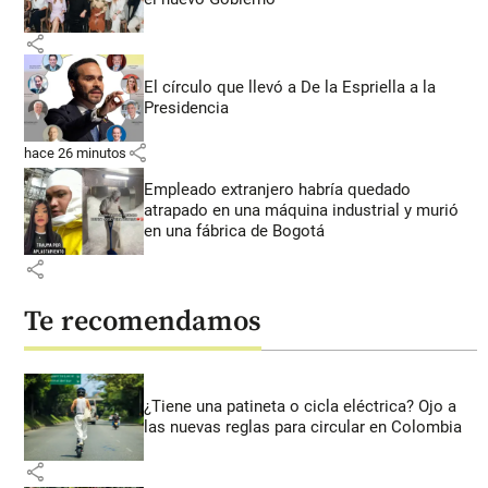
share
El círculo que llevó a De la Espriella a la
Presidencia
share
hace 26 minutos
Empleado extranjero habría quedado
atrapado en una máquina industrial y murió
en una fábrica de Bogotá
share
Te recomendamos
¿Tiene una patineta o cicla eléctrica? Ojo a
las nuevas reglas para circular en Colombia
share