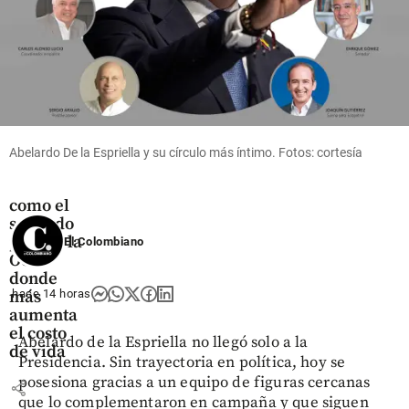
share
share
Economía
Abelardo De la Espriella y su círculo más íntimo. Fotos: cortesía
Colombia
sigue
como el
segundo
país de la
El Colombiano
Ocde
donde
hace 14 horas
más
aumenta
el costo
Abelardo de la Espriella no llegó solo a la
de vida
Presidencia. Sin trayectoria en política, hoy se
posesiona gracias a un equipo de figuras cercanas
share
que lo complementaron en campaña y que siguen