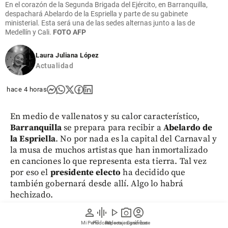
En el corazón de la Segunda Brigada del Ejército, en Barranquilla,
despachará Abelardo de la Espriella y parte de su gabinete
ministerial. Esta será una de las sedes alternas junto a las de
Medellín y Cali.
FOTO AFP
Laura Juliana López
Actualidad
hace 4 horas
En medio de vallenatos y su calor característico,
Barranquilla
se prepara para recibir a
Abelardo de
la Espriella
. No por nada es la capital del Carnaval y
la musa de muchos artistas que han inmortalizado
en canciones lo que representa esta tierra. Tal vez
por eso el
presidente electo
ha decidido que
también gobernará desde allí. Algo lo habrá
hechizado.
person
graphic_eq
play_arrow
photo_camera
account_circle
No obstante, su decisión está lejos de ser fortuita. El
Mi Perfil
Pódcast
Reportajes gráficos
Videos
Suscríbete