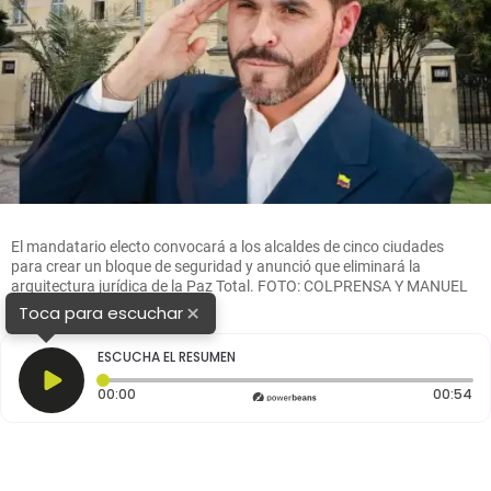
El mandatario electo convocará a los alcaldes de cinco ciudades
para crear un bloque de seguridad y anunció que eliminará la
arquitectura jurídica de la Paz Total. FOTO: COLPRENSA Y MANUEL
SALDARRIAGA
×
Toca para escuchar
ESCUCHA EL RESUMEN
Tiempo transcurrido: 0 segundos
Du
00:00
00:54