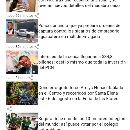
revelan nuevos detalles del macabro caso
share
hace 59 minutos
Policía anunció que ya prepara órdenes de
captura contra los sicarios de empresario
aguacatero en mall de Envigado
share
hace 39 minutos
Intereses de la deuda llegarían a $84,8
billones: casi lo mismo que toda la inversión
del PGN
share
hace 2 horas
Concierto gratuito de Arelys Henao, tablado
en el Centro y recorridos por Santa Elena
este 6 de agosto en la Feria de las Flores
share
Bogotá tiene uno de los 10 mejores colegios
del mundo: así puede votar por el colegio
colombiano