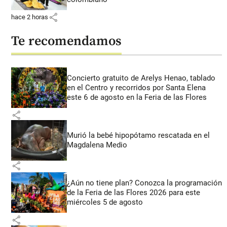
share
hace 2 horas
Te recomendamos
Concierto gratuito de Arelys Henao, tablado
en el Centro y recorridos por Santa Elena
este 6 de agosto en la Feria de las Flores
share
Murió la bebé hipopótamo rescatada en el
Magdalena Medio
share
¿Aún no tiene plan? Conozca la programación
de la Feria de las Flores 2026 para este
miércoles 5 de agosto
share