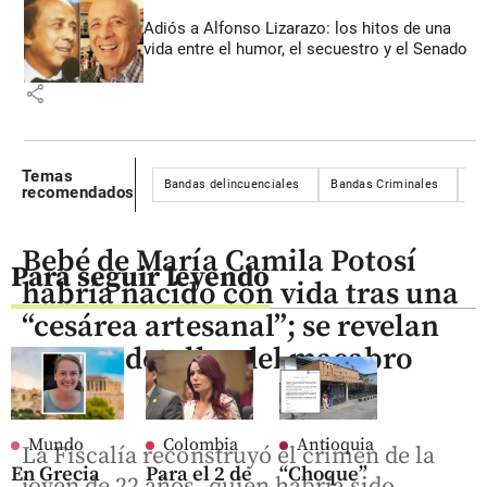
Adiós a Alfonso Lizarazo: los hitos de una
vida entre el humor, el secuestro y el Senado
share
Temas
Bandas delincuenciales
Bandas Criminales
se
recomendados
Bebé de María Camila Potosí
Para seguir leyendo
habría nacido con vida tras una
“cesárea artesanal”; se revelan
nuevos detalles del macabro
caso
Mundo
Colombia
Antioquia
La Fiscalía reconstruyó el crimen de la
En Grecia
Para el 2 de
“Choque”
joven de 22 años, quien habría sido