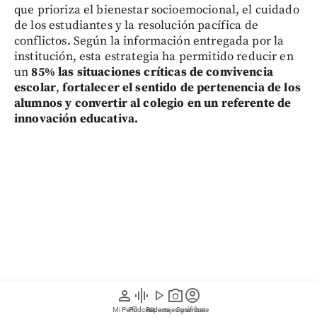
que prioriza el bienestar socioemocional, el cuidado
de los estudiantes y la resolución pacífica de
conflictos. Según la información entregada por la
institución, esta estrategia ha permitido reducir en
un
85% las situaciones críticas de convivencia
escolar
,
fortalecer el sentido de pertenencia de los
alumnos y convertir al colegio en un referente de
innovación educativa.
Para Diana Basto Castro, directora general de
person
graphic_eq
play_arrow
photo_camera
account_circle
Alianza Educativa, la nominación representa un
Mi Perfil
Pódcast
Reportajes gráficos
Videos
Suscríbete