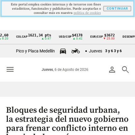
Este portal emplea cookies internas y de terceros con fines
estadísticos, funcionales y publicitarios. Puede aceptarlas o
CONTINUAR
consultar más en nuestra
politica de cookies
1621,34 pts
$4178
$3672
9,
COLCAP
USD/COP
EUR/COP
DESEMPLEO
Cintillo
▲ 0.67
▲ 0.42
▼ 25.00
▼ 
de
Pico y Placa Medellín
Jueves
3 y 6
3 y 6
indicadores
económicos
menu
person
search
Jueves
, 6 de Agosto de 2026
Colombia
Bloques de seguridad urbana,
la estrategia del nuevo gobierno
para frenar conflicto interno en