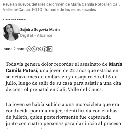
rentable
Revelan nuevos detalles del crimen de María Camila Potosí en Cali,
vivir de la
Valle del Cauca. FOTO: Tomada de las redes sociales
danza en
Medellín?
hace 11
share
Sandra Segovia Marín
horas
Digital - Alcance
hace 2 horas
Todavía genera dolor recordar el asesinato de
María
Camila Potosí,
una joven de 22 años que estaba en
su octavo mes de embarazo y desapareció el 16 de
julio, luego de salir de su casa para asistir a una cita
de control prenatal en Cali, Valle del Cauca.
La joven se había subido a una motocicleta que era
conducida por una mujer, identificada con el alias
de Julieth, quien posteriormente fue capturada
junto con cuatro personas para dar inicio al proceso