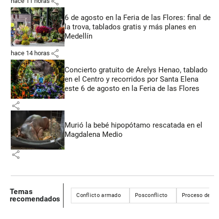
share
hace 11 horas
6 de agosto en la Feria de las Flores: final de
la trova, tablados gratis y más planes en
Medellín
share
hace 14 horas
Concierto gratuito de Arelys Henao, tablado
en el Centro y recorridos por Santa Elena
este 6 de agosto en la Feria de las Flores
share
Murió la bebé hipopótamo rescatada en el
Magdalena Medio
share
Temas
Conflicto armado
Posconflicto
Proceso de pa
recomendados