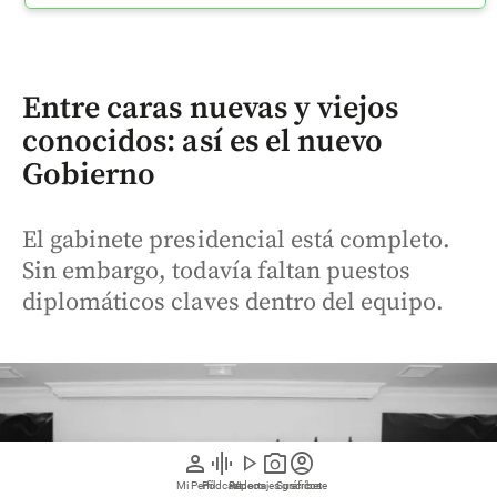
Entre caras nuevas y viejos
conocidos: así es el nuevo
Gobierno
El gabinete presidencial está completo.
Sin embargo, todavía faltan puestos
diplomáticos claves dentro del equipo.
person
graphic_eq
play_arrow
photo_camera
account_circle
Mi Perfil
Pódcast
Reportajes gráficos
Videos
Suscríbete