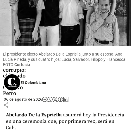
share
Columnistas
El
El presidente electo Abelardo De la Espriella junto a su esposa, Ana
gobierno
Lucía Pineda, y sus cuatro hijos: Lucía, Salvador, Filippo y Francesca
más
FOTO
Cortesía
corrupto:
el legado
de
El Colombiano
Gustavo
Petro
06 de agosto de 2026
share
Abelardo De la Espriella
asumirá hoy la Presidencia
en una ceremonia que, por primera vez, será en
Cali.