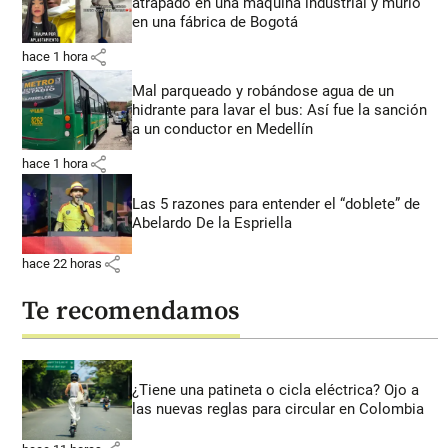
atrapado en una máquina industrial y murió
en una fábrica de Bogotá
share
hace 1 hora
Mal parqueado y robándose agua de un
hidrante para lavar el bus: Así fue la sanción
a un conductor en Medellín
share
hace 1 hora
Las 5 razones para entender el “doblete” de
Abelardo De la Espriella
share
hace 22 horas
Te recomendamos
¿Tiene una patineta o cicla eléctrica? Ojo a
las nuevas reglas para circular en Colombia