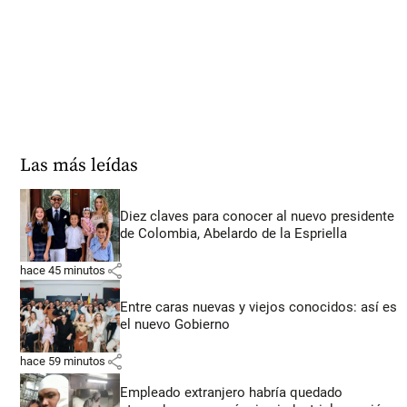
Las más leídas
Diez claves para conocer al nuevo presidente
de Colombia, Abelardo de la Espriella
share
hace 45 minutos
Entre caras nuevas y viejos conocidos: así es
el nuevo Gobierno
share
hace 59 minutos
Empleado extranjero habría quedado