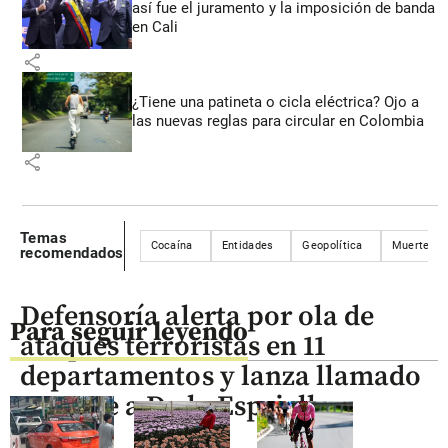
así fue el juramento y la imposición de banda
en Cali
share
¿Tiene una patineta o cicla eléctrica? Ojo a
las nuevas reglas para circular en Colombia
share
Temas
Cocaína
Entidades
Geopolítica
Muerte
recomendados
Defensoría alerta por ola de
Para seguir leyendo
ataques terroristas en 11
departamentos y lanza llamado
urgente a De la Espriella