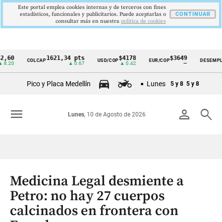
Este portal emplea cookies internas y de terceros con fines
estadísticos, funcionales y publicitarios. Puede aceptarlas o
CONTINUAR
consultar más en nuestra
politica de cookies
1621,34 pts
$4178
$3649
9,
COLCAP
USD/COP
EUR/COP
DESEMPLEO
Cintillo
▲ 0.67
▲ 0.42
—
▼ 0
de
Pico y Placa Medellín
Lunes
5 y 8
5 y 8
indicadores
económicos
menu
person
search
Lunes
, 10 de Agosto de 2026
Colombia
Medicina Legal desmiente a
Petro: no hay 27 cuerpos
calcinados en frontera con