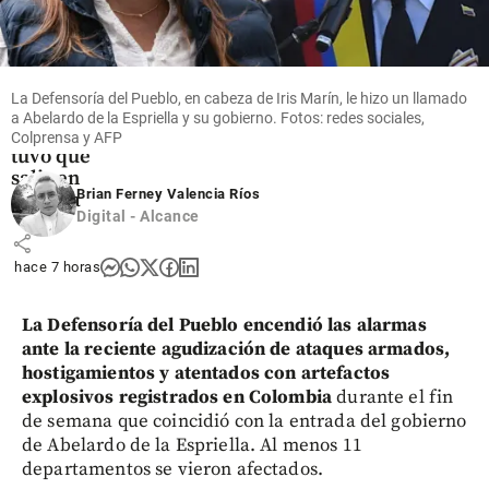
Video | Otro
colombiano
lesionado
en Brasil:
La Defensoría del Pueblo, en cabeza de Iris Marín, le hizo un llamado
Jordan
a Abelardo de la Espriella y su gobierno. Fotos: redes sociales,
Barrera
Colprensa y AFP
tuvo que
salir en
Brian Ferney Valencia Ríos
camilla
Digital - Alcance
share
hace 7 horas
La Defensoría del Pueblo encendió las alarmas
ante la reciente agudización de ataques armados,
hostigamientos y atentados con artefactos
explosivos registrados en Colombia
durante el fin
de semana que coincidió con la entrada del gobierno
de Abelardo de la Espriella. Al menos 11
departamentos se vieron afectados.