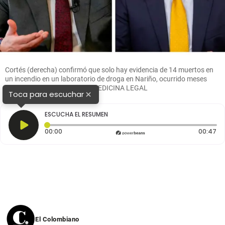
Cortés (derecha) confirmó que solo hay evidencia de 14 muertos en
un incendio en un laboratorio de droga en Nariño, ocurrido meses
atrás. FOTO: PRESIDENCIA-MEDICINA LEGAL
×
Toca para escuchar
ESCUCHA EL RESUMEN
Tiempo transcurrido: 0 segundos
Du
00:00
00:47
El Colombiano