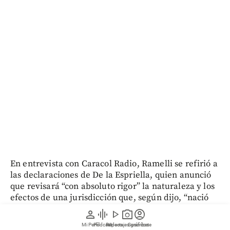
En entrevista con Caracol Radio, Ramelli se refirió a
las declaraciones de De la Espriella, quien anunció
que revisará “con absoluto rigor” la naturaleza y los
efectos de una jurisdicción que, según dijo, “nació
desconociendo la voluntad popular”.
person
graphic_eq
play_arrow
photo_camera
account_circle
Mi Perfil
Pódcast
Reportajes gráficos
Videos
Suscríbete