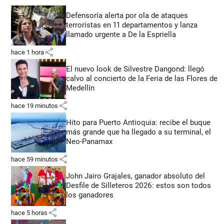
Defensoría alerta por ola de ataques
terroristas en 11 departamentos y lanza
llamado urgente a De la Espriella
share
hace 1 hora
El nuevo look de Silvestre Dangond: llegó
calvo al concierto de la Feria de las Flores de
Medellín
share
hace 19 minutos
Hito para Puerto Antioquia: recibe el buque
más grande que ha llegado a su terminal, el
Neo-Panamax
share
hace 59 minutos
John Jairo Grajales, ganador absoluto del
Desfile de Silleteros 2026: estos son todos
los ganadores
share
hace 5 horas