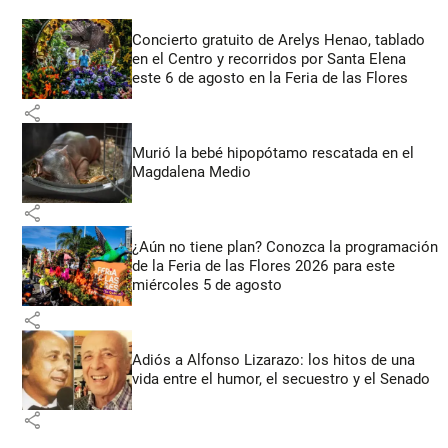
Concierto gratuito de Arelys Henao, tablado
en el Centro y recorridos por Santa Elena
este 6 de agosto en la Feria de las Flores
share
Murió la bebé hipopótamo rescatada en el
Magdalena Medio
share
¿Aún no tiene plan? Conozca la programación
de la Feria de las Flores 2026 para este
miércoles 5 de agosto
share
Adiós a Alfonso Lizarazo: los hitos de una
vida entre el humor, el secuestro y el Senado
share