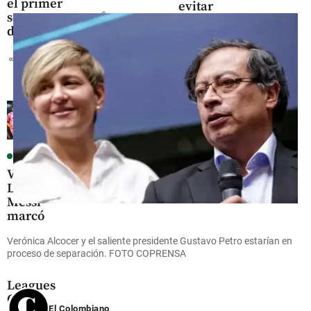
el primer
evitar
share
semestre
discriminación
de 2026
a personas con
sobrepeso
share
share
Fútbol
Video:
Lionel
Messi
marcó
doblete y
Verónica Alcocer y el saliente presidente Gustavo Petro estarían en
ya es el
proceso de separación. FOTO COPRENSA
goleador
de la
Leagues
Cup
El Colombiano