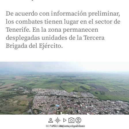
De acuerdo con información preliminar,
los combates tienen lugar en el sector de
Tenerife. En la zona permanecen
desplegadas unidades de la Tercera
Brigada del Ejército.
person
graphic_eq
play_arrow
photo_camera
account_circle
Mi Perfil
Pódcast
Reportajes gráficos
Videos
Suscríbete