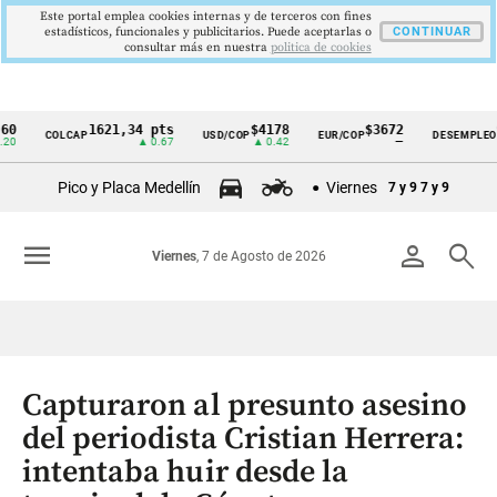
Este portal emplea cookies internas y de terceros con fines
estadísticos, funcionales y publicitarios. Puede aceptarlas o
CONTINUAR
consultar más en nuestra
politica de cookies
1621,34 pts
$4178
$3672
9,9 %
COLCAP
USD/COP
EUR/COP
DESEMPLEO
Cintillo
▲ 0.67
▲ 0.42
—
▼ 0.30
de
Pico y Placa Medellín
Viernes
7 y 9
7 y 9
indicadores
económicos
menu
person
search
Viernes
, 7 de Agosto de 2026
Colombia
Capturaron al presunto asesino
del periodista Cristian Herrera:
intentaba huir desde la