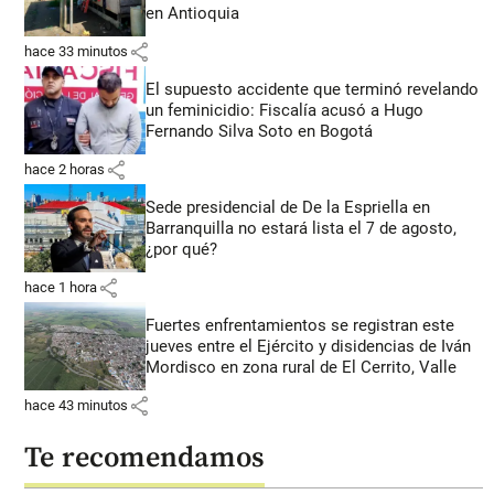
en Antioquia
share
hace 33 minutos
El supuesto accidente que terminó revelando
un feminicidio: Fiscalía acusó a Hugo
Fernando Silva Soto en Bogotá
share
hace 2 horas
Sede presidencial de De la Espriella en
Barranquilla no estará lista el 7 de agosto,
¿por qué?
share
hace 1 hora
Fuertes enfrentamientos se registran este
jueves entre el Ejército y disidencias de Iván
Mordisco en zona rural de El Cerrito, Valle
share
hace 43 minutos
Te recomendamos