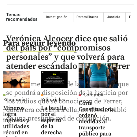
Temas
Investigación
Paramilitares
Justicia
Fisc
recomendados
Verónica Alcocer dice que salió
Para seguir leyendo
del país por “compromisos
personales” y que volverá para
atender escándalo de Eva Ferrer
La exprimera dama de la Nación dijo que
se pondrá a disposición de la justicia por
Colombia
Economía
Editoriales
los audios que se conocieron de Ferrer,
Corte
Mineros
La batalla
quien era cercana a ella, en donde habló
Constitucional
logra
por el
ordenó
de una presunta red de corrupción.
ingresos y
espíritu
medidas al
utilidades
de la
transporte
récord en
derecha
público para