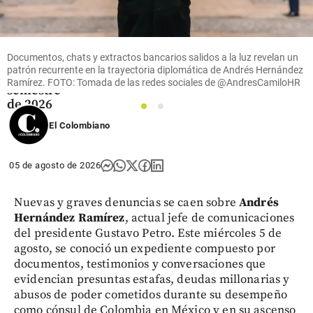
Mineros
logra
ingresos y
utilidades
Documentos, chats y extractos bancarios salidos a la luz revelan un
récord en
patrón recurrente en la trayectoria diplomática de Andrés Hernández
el primer
Ramírez. FOTO: Tomada de las redes sociales de @AndresCamiloHR
semestre
de 2026
1
2
El Colombiano
share
05 de agosto de 2026
Nuevas y graves denuncias se caen sobre
Andrés
Hernández Ramírez
, actual jefe de comunicaciones
del presidente Gustavo Petro. Este miércoles 5 de
agosto, se conoció un expediente compuesto por
documentos, testimonios y conversaciones que
evidencian presuntas estafas, deudas millonarias y
abusos de poder cometidos durante su desempeño
como cónsul de Colombia en México y en su ascenso