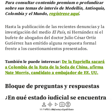
Para consultar contenido premium o profundizar
sobre sus temas de interés de Medellín, Antioquia,
Colombia y el Mundo,
regístrese aquí
.
Hasta la publicación de las recientes denuncias y la
investigación del medio
El País
, ni Hernández ni el
bufete de abogados del doctor Julio César Ortiz
Gutiérrez han emitido alguna respuesta formal
frente a los cuestionamientos presentados.
También le puede interesar:
De la Espriella sacará
a Colombia de la Ruta de la Seda de China, afirma
Nate Morris, candidato a embajador de EE. UU.
Bloque de preguntas y respuestas
¿En qué estado judicial se encuentra
la denuncia por estafa contra
person
graphic_eq
play_arrow
photo_camera
account_circle
Andrés Hernández?
Mi Perfil
Pódcast
Reportajes gráficos
Videos
Suscríbete