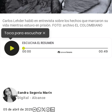
Carlos Lehder habló en entrevista sobre los hechos que marcaron su
vida mientras estuvo en prisión. FOTO: archivo EL COLOMBIANO
×
Toca para escuchar
ESCUCHA EL RESUMEN
Tiempo transcurrido: 0 segundos
Du
00:00
00:49
Sandra Segovia Marín
Digital - Alcance
05 de abril de 2025