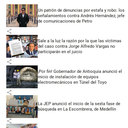
Un patrón de denuncias por estafa y robo: los
señalamientos contra Andrés Hernández, jefe
de comunicaciones de Petro
share
Sale a la luz la razón por la que las víctimas
del caso contra Jorge Alfredo Vargas no
participarán en el juicio
share
¡Por fin! Gobernador de Antioquia anunció el
inicio de instalación de equipos
electromecánicos en Túnel del Toyo
share
La JEP anunció el inicio de la sexta fase de
búsqueda en La Escombrera, de Medellín
share