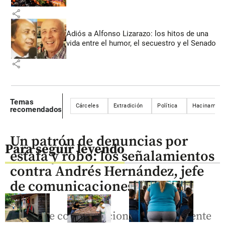
share
Adiós a Alfonso Lizarazo: los hitos de una
vida entre el humor, el secuestro y el Senado
share
Temas
Cárceles
Extradición
Política
Hacinamient
recomendados
Un patrón de denuncias por
Para seguir leyendo
estafa y robo: los señalamientos
contra Andrés Hernández, jefe
de comunicaciones de Petro
El jefe de comunicaciones del presidente