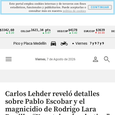
Este portal emplea cookies internas y de terceros con fines
estadísticos, funcionales y publicitarios. Puede aceptarlas o
CONTINUAR
consultar más en nuestra
politica de cookies
,60
1621,34 pts
$4178
$3639
COLCAP
USD/COP
EUR/COP
DESEMPL
Cintillo
8.20
▲ 0.67
▲ 0.42
▼ 33.00
de
Pico y Placa Medellín
Viernes
7 y 9
7 y 9
indicadores
económicos
menu
person
search
Viernes
, 7 de Agosto de 2026
Colombia
Carlos Lehder reveló detalles
sobre Pablo Escobar y el
magnicidio de Rodrigo Lara