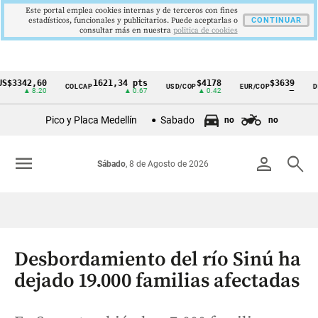
Este portal emplea cookies internas y de terceros con fines
estadísticos, funcionales y publicitarios. Puede aceptarlas o
CONTINUAR
consultar más en nuestra
politica de cookies
42,60
1621,34 pts
$4178
$3639
COLCAP
USD/COP
EUR/COP
DESEMP
Cintillo
▲ 8.20
▲ 0.67
▲ 0.42
—
de
Pico y Placa Medellín
Sabado
no
no
indicadores
económicos
menu
person
search
Sábado
, 8 de Agosto de 2026
Colombia
Desbordamiento del río Sinú ha
dejado 19.000 familias afectadas