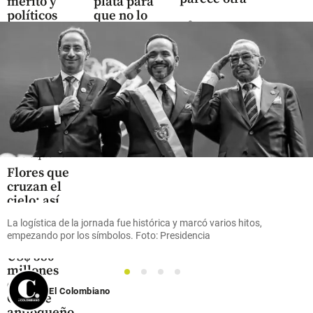
mérito y
plata para
políticos
que no lo
share
multara
share
share
Oriente
Antioqueño
Flores que
cruzan el
cielo: así
es el
La logística de la jornada fue histórica y marcó varios hitos,
negocio
empezando por los símbolos. Foto: Presidencia
que mueve
US$ 380
millones
1
2
3
4
en el
El Colombiano
Oriente
antioqueño