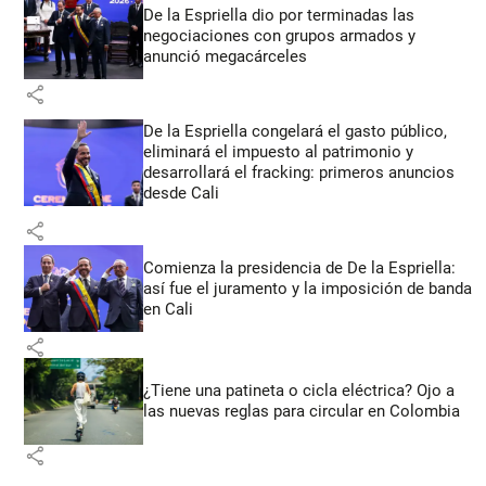
De la Espriella dio por terminadas las
negociaciones con grupos armados y
anunció megacárceles
share
De la Espriella congelará el gasto público,
eliminará el impuesto al patrimonio y
desarrollará el fracking: primeros anuncios
desde Cali
share
Comienza la presidencia de De la Espriella:
así fue el juramento y la imposición de banda
en Cali
share
¿Tiene una patineta o cicla eléctrica? Ojo a
las nuevas reglas para circular en Colombia
share