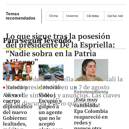
Temas
Clima
Invierno
Córdoba
Carlos Iván M
recomendados
Lo que sigue tras la posesión
Para seguir leyendo
del presidente De la Espriella:
“Nadie sobra en la Patria
Milagro”
Abelardo de la Espriella recibió en Cali la
banda presidencial en un 7 de agosto
Colombia
Medellín
Entretenimiento
lleno de símbolos y anuncios. Las claves
Así va el
Video |
¡Está muy
cuerpo
Escupió y
de su discurso y de lo que viene.
cambiada!
diplomático
golpeó a
Epa Colombia
del nuevo
un agente
reapareció en
Gobierno:
que no le
redes y
lealtades,
aceptó
parece otra