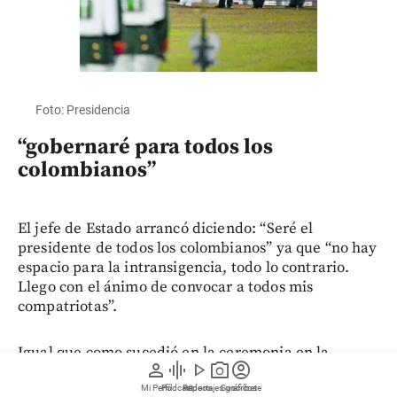
Foto: Presidencia
“gobernaré para todos los
colombianos”
El jefe de Estado arrancó diciendo: “Seré el
presidente de todos los colombianos” ya que “no hay
espacio para la intransigencia, todo lo contrario.
Llego con el ánimo de convocar a todos mis
compatriotas”.
Igual que como sucedió en la ceremonia en la
person
graphic_eq
play_arrow
photo_camera
account_circle
Universidad Santiago de Cali, invocó la protección
de Dios. “Ejercer la Presidencia de esta patria que
Mi Perfil
Pódcast
Reportajes gráficos
Videos
Suscríbete