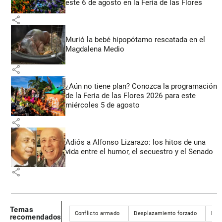
este 6 de agosto en la Feria de las Flores
share
Murió la bebé hipopótamo rescatada en el
Magdalena Medio
share
¿Aún no tiene plan? Conozca la programación
de la Feria de las Flores 2026 para este
miércoles 5 de agosto
share
Adiós a Alfonso Lizarazo: los hitos de una
vida entre el humor, el secuestro y el Senado
share
Temas
Conflicto armado
Desplazamiento forzado
Des
recomendados