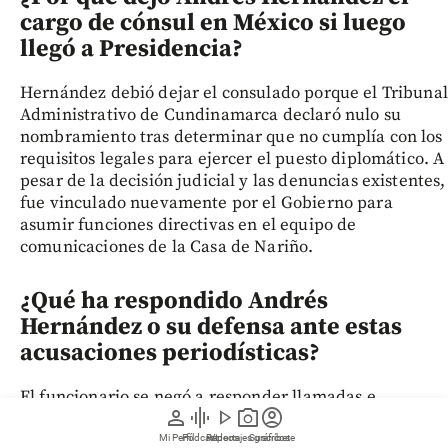
cargo de cónsul en México si luego
llegó a Presidencia?
Hernández debió dejar el consulado porque el Tribunal
Administrativo de Cundinamarca declaró nulo su
nombramiento tras determinar que no cumplía con los
requisitos legales para ejercer el puesto diplomático. A
pesar de la decisión judicial y las denuncias existentes,
fue vinculado nuevamente por el Gobierno para
asumir funciones directivas en el equipo de
comunicaciones de la Casa de Nariño.
¿Qué ha respondido Andrés
Hernández o su defensa ante estas
acusaciones periodísticas?
El funcionario se negó a responder llamadas e
person
graphic_eq
play_arrow
photo_camera
account_circle
inquiries directas, afirmando por mensaje de
WhatsApp que no daría declaraciones hasta reunirse
Mi Perfil
Pódcast
Reportajes gráficos
Videos
Suscríbete