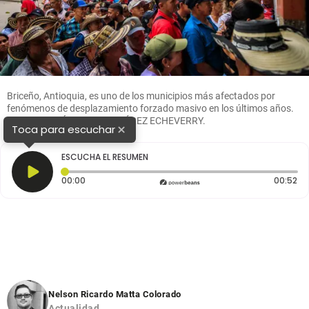
Briceño, Antioquia, es uno de los municipios más afectados por
fenómenos de desplazamiento forzado masivo en los últimos años.
FOTO: ANDRÉS CAMILO SUÁREZ ECHEVERRY.
×
Toca para escuchar
ESCUCHA EL RESUMEN
Tiempo transcurrido: 0 segundos
Du
00:00
00:52
Nelson Ricardo Matta Colorado
Actualidad