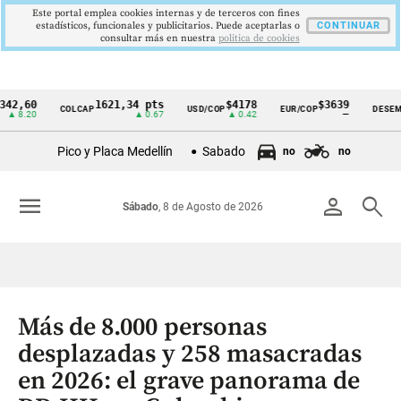
Este portal emplea cookies internas y de terceros con fines
estadísticos, funcionales y publicitarios. Puede aceptarlas o
CONTINUAR
consultar más en nuestra
politica de cookies
60
1621,34 pts
$4178
$3639
9
COLCAP
USD/COP
EUR/COP
DESEMPLEO
Cintillo
20
▲ 0.67
▲ 0.42
—
▼
de
Pico y Placa Medellín
Sabado
no
no
indicadores
económicos
menu
person
search
Sábado
, 8 de Agosto de 2026
Colombia
Más de 8.000 personas
desplazadas y 258 masacradas
en 2026: el grave panorama de