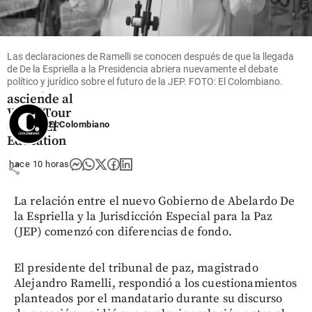
Deportes
El premio
a la
constancia:
Las declaraciones de Ramelli se conocen después de que la llegada
de De la Espriella a la Presidencia abriera nuevamente el debate
Juan Felipe
político y jurídico sobre el futuro de la JEP. FOTO: El Colombiano.
Rodríguez
asciende al
WorldTour
El Colombiano
con el EF
Education
hace 10 horas
share
La relación entre el nuevo Gobierno de Abelardo De
la Espriella y la Jurisdicción Especial para la Paz
(JEP) comenzó con diferencias de fondo.
El presidente del tribunal de paz, magistrado
Alejandro Ramelli, respondió a los cuestionamientos
planteados por el mandatario durante su discurso