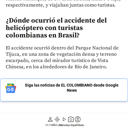
respectivamente, y viajaban juntas como turistas.
¿Dónde ocurrió el accidente del
helicóptero con turistas
colombianas en Brasil?
El accidente ocurrió dentro del Parque Nacional de
Tijuca, en una zona de vegetación densa y terreno
escarpado, cerca del mirador turístico de Vista
Chinesa, en los alrededores de Río de Janeiro.
Siga las noticias de EL COLOMBIANO desde Google
News
person
graphic_eq
play_arrow
photo_camera
account_circle
Regístrate a nuestro newsletter
Mi Perfil
Pódcast
Reportajes gráficos
Videos
Suscríbete