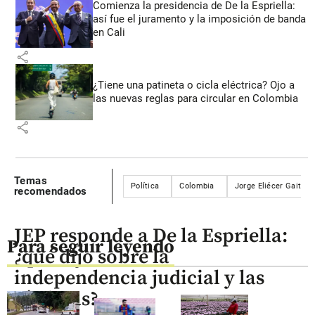
Comienza la presidencia de De la Espriella:
así fue el juramento y la imposición de banda
en Cali
share
¿Tiene una patineta o cicla eléctrica? Ojo a
las nuevas reglas para circular en Colombia
share
Temas
Política
Colombia
Jorge Eliécer Gaitán
recomendados
JEP responde a De la Espriella:
Para seguir leyendo
¿qué dijo sobre la
independencia judicial y las
víctimas?