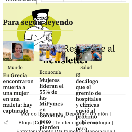
Para seguir leyendo
Regístrate al
newsletter
Mundo
Salud
Economía
En Grecia
El
Mujeres
encontraron
decálogo
lideran el
muerta a
que el
55% de
una mujer
gremio de
las
en una
hospitales
MiPymes
maleta: hay
y clínicas
en
capturado
envió al
Mundo
Economía
Deportes
Opinión
Colombia,
próximo
pero
share
gobierno
Blogs
Cultura
Tendencias
Tecnología
pierden
para
Entretenimiento
Multimedia
Generación