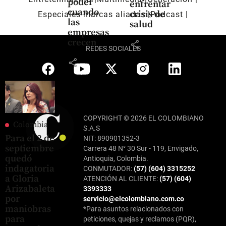
poder
enfrentar
cuando
crisis de
Especiales marcas aliadas
Pódcast
las
salud
empresas
crecen
share
REDES SOCIALES
share
COPYRIGHT © 2026 EL COLOMBIANO
Colombia
S.A.S
Para el 2 de
NIT: 890901352-3
septiembre
Carrera 48 N° 30 Sur - 119, Envigado,
quedó
Antioquia, Colombia.
indagatoria
CONMUTADOR:
(57) (604) 3315252
a Gloria
ATENCIÓN AL CLIENTE:
(57) (604)
Arizabaleta
3393333
por
servicio@elcolombiano.com.co
maniobras
*Para asuntos relacionados con
para
peticiones, quejas y reclamos (PQR),