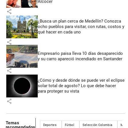
Alcocer
share
¿Busca un plan cerca de Medellín? Conozca
ocho pueblos para visitar, con rutas, costos y
qué hacer en cada uno
share
Empresario paisa lleva 10 días desaparecido
y su carro apareció incendiado en Santander
share
¿Cómo y desde dónde se puede ver el eclipse
solar total de agosto? Lo que debe hacer
para proteger su vista
share
Temas
Deportes
Fútbol
Selección Colombia
Mund
recomendados