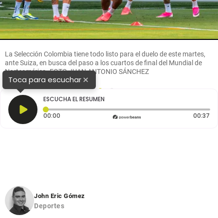
La Selección Colombia tiene todo listo para el duelo de este martes,
ante Suiza, en busca del paso a los cuartos de final del Mundial de
Norteamérica. FOTO JUAN ANTONIO SÁNCHEZ
×
Toca para escuchar
1
2
ESCUCHA EL RESUMEN
Tiempo transcurrido: 0 segundos
Du
00:00
00:37
John Eric Gómez
Deportes