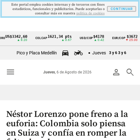
Este portal emplea cookies internas y de terceros con fines
estadísticos, funcionales y publicitarios. Puede aceptarlas o
CONTINUAR
consultar más en nuestra
politica de cookies
S$3342,60
1621,34 pts
$4178
$3672
COLCAP
USD/COP
EUR/COP
D
Cintillo
▲ 8.20
▲ 0.67
▲ 0.42
▼ 25.00
de
Pico y Placa Medellín
Jueves
3 y 6
3 y 6
indicadores
económicos
menu
person
search
Jueves
, 6 de Agosto de 2026
Colombia
Néstor Lorenzo pone freno a la
euforia: Colombia solo piensa
en Suiza y confía en romper la