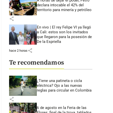
A horas de dejar el poder, Petro
declara intocable el 42% del
territorio para minería y petróleo
share
En vivo | El rey Felipe VI ya llegó
a Cali: estos son los invitados
que llegaron para la posesión de
De la Espriella
share
hace 2 horas
Te recomendamos
¿Tiene una patineta o cicla
eléctrica? Ojo a las nuevas
reglas para circular en Colombia
share
6 de agosto en la Feria de las
Flores: final de la trova, tablados