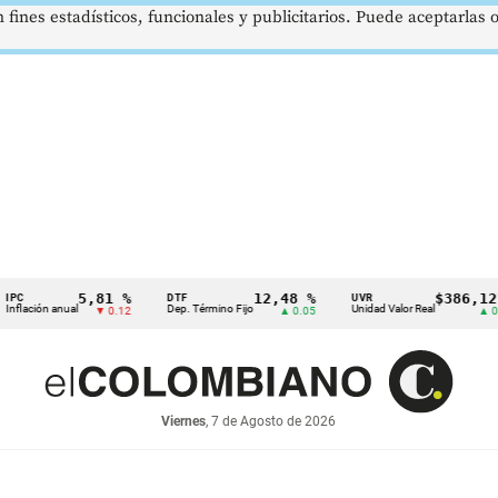
 fines estadísticos, funcionales y publicitarios. Puede aceptarlas
5,81 %
12,48 %
$386,1273
DTF
UVR
anual
Dep. Término Fijo
Unidad Valor Real
▼ 0.12
▲ 0.05
▲ 0.03
Viernes
, 7 de Agosto de 2026