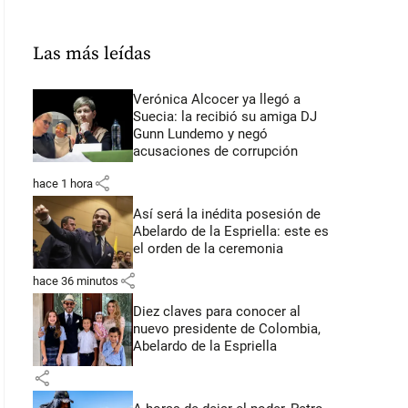
Las más leídas
Verónica Alcocer ya llegó a
Suecia: la recibió su amiga DJ
Gunn Lundemo y negó
acusaciones de corrupción
share
hace 1 hora
Así será la inédita posesión de
Abelardo de la Espriella: este es
el orden de la ceremonia
share
hace 36 minutos
Diez claves para conocer al
nuevo presidente de Colombia,
Abelardo de la Espriella
share