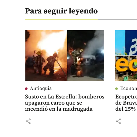
Para seguir leyendo
Antioquia
Econo
Susto en La Estrella: bomberos
Ecopetr
apagaron carro que se
de Brava
incendió en la madrugada
del 25% 
share
share