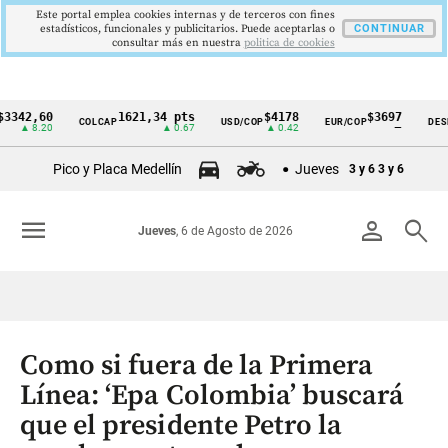
Este portal emplea cookies internas y de terceros con fines
estadísticos, funcionales y publicitarios. Puede aceptarlas o
CONTINUAR
consultar más en nuestra
politica de cookies
,60
1621,34 pts
$4178
$3697
COLCAP
USD/COP
EUR/COP
DESEMPLE
Cintillo
8.20
▲ 0.67
▲ 0.42
—
de
Pico y Placa Medellín
Jueves
3 y 6
3 y 6
indicadores
económicos
menu
person
search
Jueves
, 6 de Agosto de 2026
Colombia
Como si fuera de la Primera
Línea: ‘Epa Colombia’ buscará
que el presidente Petro la