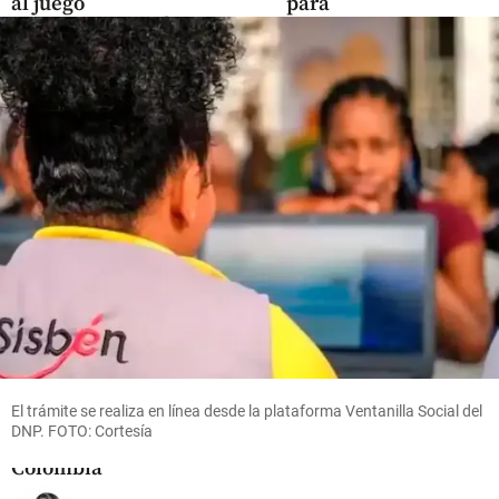
al juego
para
share
suspender
share
a Petro
share
Economía
Anif
propone
ajuste
fiscal de
$53
billones
para
El trámite se realiza en línea desde la plataforma Ventanilla Social del
evitar una
DNP. FOTO: Cortesía
crisis en
Colombia