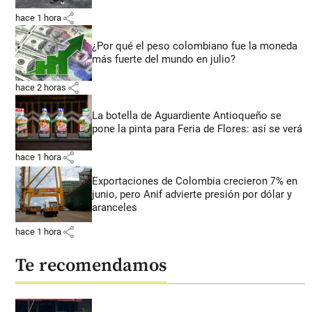
share
hace 1 hora
¿Por qué el peso colombiano fue la moneda
más fuerte del mundo en julio?
share
hace 2 horas
La botella de Aguardiente Antioqueño se
pone la pinta para Feria de Flores: así se verá
share
hace 1 hora
Exportaciones de Colombia crecieron 7% en
junio, pero Anif advierte presión por dólar y
aranceles
share
hace 1 hora
Te recomendamos