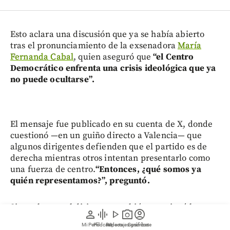
Esto aclara una discusión que ya se había abierto
tras el pronunciamiento de la exsenadora
María
Fernanda Cabal
, quien aseguró que
“el Centro
Democrático enfrenta una crisis ideológica que ya
no puede ocultarse”.
El mensaje fue publicado en su cuenta de X, donde
cuestionó —en un guiño directo a Valencia— que
algunos dirigentes defienden que el partido es de
derecha mientras otros intentan presentarlo como
una fuerza de centro.
“Entonces, ¿qué somos ya
quién representamos?”, preguntó.
Sin embargo, el dirigente también cuestionó los
person
graphic_eq
play_arrow
photo_camera
account_circle
resultados del debate ideológico dentro de la
Mi Perfil
Pódcast
Reportajes gráficos
Videos
Suscríbete