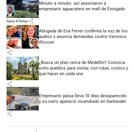
Minuto a minuto: así asesinaron a
empresario aguacatero en mall de Envigado
share
hace 4 horas
Abogada de Eva Ferrer confirma la voz de los
audios y anuncia demandas contra Verónica
Alcocer
share
¿Busca un plan cerca de Medellín? Conozca
ocho pueblos para visitar, con rutas, costos y
qué hacer en cada uno
share
Empresario paisa lleva 10 días desaparecido
y su carro apareció incendiado en Santander
share