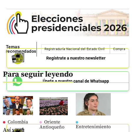
Temas
Registraduría Nacional del Estado Civil
Compra de 
recomendados
Regístrate a nuestro newsletter
Para seguir leyendo
Únete a nuestro canal de Whatsapp
Colombia
Oriente
Entretenimiento
Antioqueño
Así va el