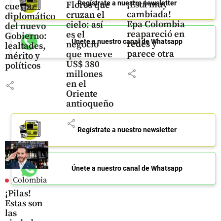
Regístrate a nuestro newsletter
¡Está muy
Flores que
cuerpo
cambiada!
cruzan el
diplomático
Epa Colombia
cielo: así
del nuevo
reapareció en
es el
Gobierno:
Únete a nuestro canal de Whatsapp
redes y
negocio
lealtades,
parece otra
que mueve
mérito y
US$ 380
políticos
share
millones
en el
share
Oriente
antioqueño
share
Regístrate a nuestro newsletter
Únete a nuestro canal de Whatsapp
Colombia
¡Pilas!
Estas son
las