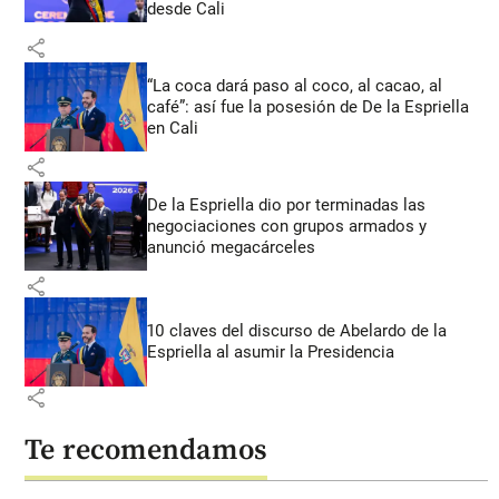
desde Cali
share
“La coca dará paso al coco, al cacao, al
café”: así fue la posesión de De la Espriella
en Cali
share
De la Espriella dio por terminadas las
negociaciones con grupos armados y
anunció megacárceles
share
10 claves del discurso de Abelardo de la
Espriella al asumir la Presidencia
share
Te recomendamos