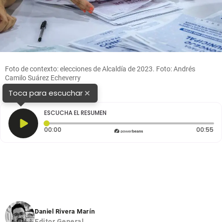
Foto de contexto: elecciones de Alcaldía de 2023. Foto: Andrés
Camilo Suárez Echeverry
×
Toca para escuchar
ESCUCHA EL RESUMEN
Tiempo transcurrido: 0 segundos
Du
00:00
00:55
Daniel Rivera Marín
Editor General