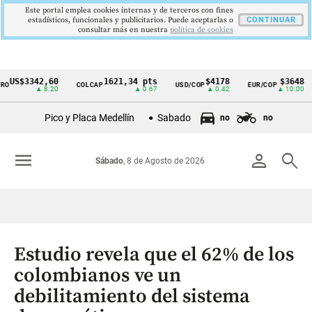
Este portal emplea cookies internas y de terceros con fines
estadísticos, funcionales y publicitarios. Puede aceptarlas o
CONTINUAR
consultar más en nuestra
politica de cookies
S$3342,60
1621,34 pts
$4178
$3648
COLCAP
USD/COP
EUR/COP
D
Cintillo
▲ 8.20
▲ 0.67
▲ 0.42
▲ 10.00
de
Pico y Placa Medellín
Sabado
no
no
indicadores
económicos
menu
person
search
Sábado
, 8 de Agosto de 2026
Colombia
Estudio revela que el 62% de los
colombianos ve un
debilitamiento del sistema