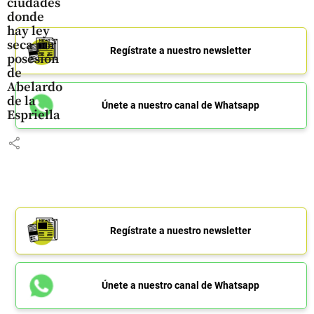
ciudades
donde
hay ley
seca por
Regístrate a nuestro newsletter
posesión
de
Abelardo
de la
Únete a nuestro canal de Whatsapp
Espriella
share
Regístrate a nuestro newsletter
Únete a nuestro canal de Whatsapp