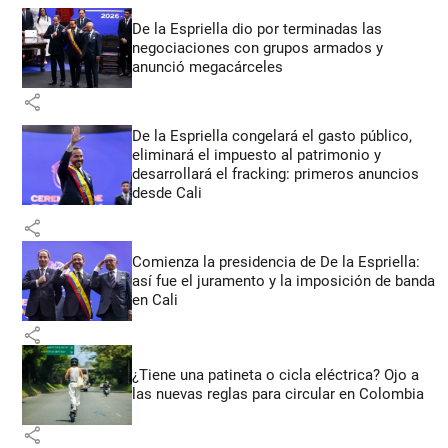
De la Espriella dio por terminadas las
negociaciones con grupos armados y
anunció megacárceles
share
De la Espriella congelará el gasto público,
eliminará el impuesto al patrimonio y
desarrollará el fracking: primeros anuncios
desde Cali
share
Comienza la presidencia de De la Espriella:
así fue el juramento y la imposición de banda
en Cali
share
¿Tiene una patineta o cicla eléctrica? Ojo a
las nuevas reglas para circular en Colombia
share