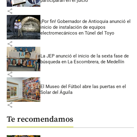
participarán en el juicio
share
¡Por fin! Gobernador de Antioquia anunció el
inicio de instalación de equipos
electromecánicos en Túnel del Toyo
share
La JEP anunció el inicio de la sexta fase de
búsqueda en La Escombrera, de Medellín
share
El Museo del Fútbol abre las puertas en el
Solar del Águila
share
Te recomendamos