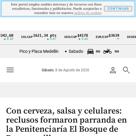
Este portal emplea cookies internas y de terceros con fines
estadísticos, funcionales y publicitarios. Puede aceptarlas o
CONTINUAR
consultar más en nuestra
politica de cookies
60
1621,34 pts
$4178
$3639
COLCAP
USD/COP
EUR/COP
DESEMPLEO
Cintillo
20
▲ 0.67
▲ 0.42
—
de
Pico y Placa Medellín
Sabado
no
no
indicadores
económicos
menu
person
search
Sábado
, 8 de Agosto de 2026
Colombia
Con cerveza, salsa y celulares:
reclusos formaron parranda en
la Penitenciaría El Bosque de