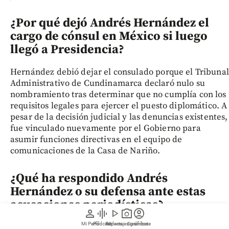
¿Por qué dejó Andrés Hernández el
cargo de cónsul en México si luego
llegó a Presidencia?
Hernández debió dejar el consulado porque el Tribunal
Administrativo de Cundinamarca declaró nulo su
nombramiento tras determinar que no cumplía con los
requisitos legales para ejercer el puesto diplomático. A
pesar de la decisión judicial y las denuncias existentes,
fue vinculado nuevamente por el Gobierno para
asumir funciones directivas en el equipo de
comunicaciones de la Casa de Nariño.
¿Qué ha respondido Andrés
Hernández o su defensa ante estas
acusaciones periodísticas?
person
graphic_eq
play_arrow
photo_camera
account_circle
Mi Perfil
Pódcast
Reportajes gráficos
Videos
Suscríbete
El funcionario se negó a responder llamadas e