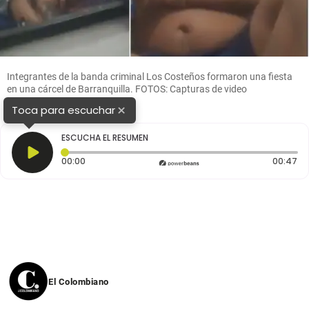
Integrantes de la banda criminal Los Costeños formaron una fiesta
en una cárcel de Barranquilla. FOTOS: Capturas de video
×
Toca para escuchar
ESCUCHA EL RESUMEN
Tiempo transcurrido: 0 segundos
Du
00:00
00:47
El Colombiano