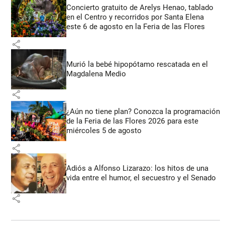
Concierto gratuito de Arelys Henao, tablado
en el Centro y recorridos por Santa Elena
este 6 de agosto en la Feria de las Flores
share
Murió la bebé hipopótamo rescatada en el
Magdalena Medio
share
¿Aún no tiene plan? Conozca la programación
de la Feria de las Flores 2026 para este
miércoles 5 de agosto
share
Adiós a Alfonso Lizarazo: los hitos de una
vida entre el humor, el secuestro y el Senado
share