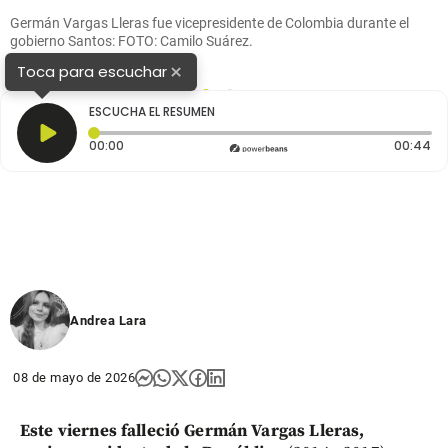
Germán Vargas Lleras fue vicepresidente de Colombia durante el
gobierno Santos: FOTO: Camilo Suárez.
×
Toca para escuchar
1
2
ESCUCHA EL RESUMEN
Tiempo transcurrido: 0 segundos
Du
00:00
00:44
Andrea Lara
08 de mayo de 2026
Este viernes falleció Germán Vargas Lleras,