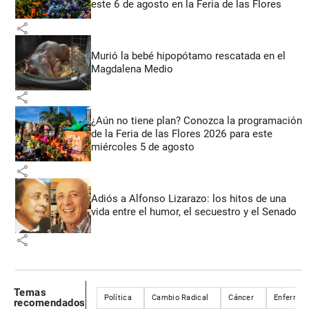
este 6 de agosto en la Feria de las Flores
share
Murió la bebé hipopótamo rescatada en el
Magdalena Medio
share
¿Aún no tiene plan? Conozca la programación
de la Feria de las Flores 2026 para este
miércoles 5 de agosto
share
Adiós a Alfonso Lizarazo: los hitos de una
vida entre el humor, el secuestro y el Senado
share
Temas
Política
Cambio Radical
Cáncer
Enfermed
recomendados