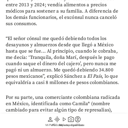
entre 2013 y 2024; vendía alimentos a precios
módicos para sostener a su familia. A diferencia de
los demás funcionarios, el excónsul nunca canceló
sus consumos.
“El señor cónsul me quedó debiendo todos los
desayunos y almuerzos desde que llegó a México
hasta que se fue... Al principio, cuando le cobraba,
me decía: ‘Tranquila, doña Marí, después le pago
cuando saque el dinero del cajero’, pero nunca me
pagó ni un almuerzo. Me quedó debiendo 34.800
pesos mexicanos”, explicó Sánchez a
El País
, lo que
equivaldría a casi 8 millones de pesos colombianos.
Por su parte, una comerciante colombiana radicada
en México, identificada como Camila* (nombre
cambiado para evitar algún tipo de represalias),
relató que a finales de 2024 Hernández le solicitó un
person
graphic_eq
play_arrow
photo_camera
account_circle
pedido de velas para la celebración del Día de
Mi Perfil
Pódcast
Reportajes gráficos
Videos
Suscríbete