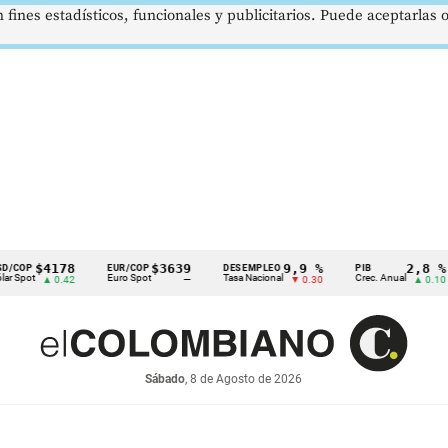
 fines estadísticos, funcionales y publicitarios. Puede aceptarlas
$4178
$3639
9,9 %
2,8 %
EUR/COP
DESEMPLEO
PIB
T
Euro Spot
Tasa Nacional
Crec. Anual
Ta
▲ 0.42
—
▼ 0.30
▲ 0.10
Sábado
, 8 de Agosto de 2026