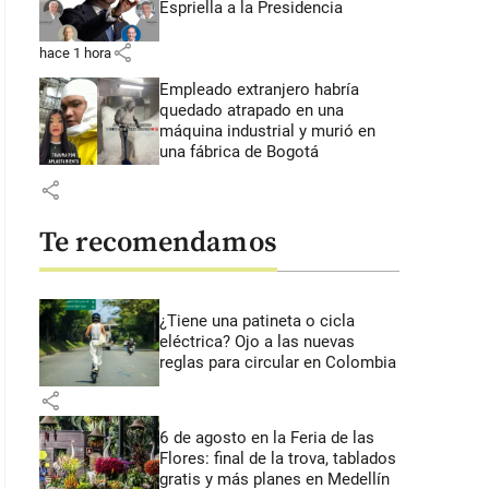
Espriella a la Presidencia
share
hace 1 hora
Empleado extranjero habría
quedado atrapado en una
máquina industrial y murió en
una fábrica de Bogotá
share
Te recomendamos
¿Tiene una patineta o cicla
eléctrica? Ojo a las nuevas
reglas para circular en Colombia
share
6 de agosto en la Feria de las
Flores: final de la trova, tablados
gratis y más planes en Medellín