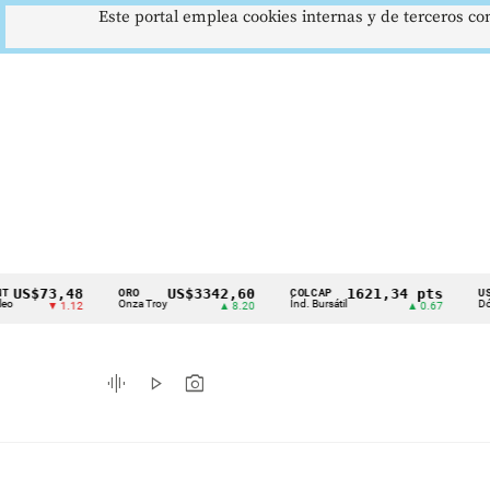
Este portal emplea cookies internas y de terceros con
73,48
US$3342,60
1621,34 pts
ORO
COLCAP
USD/COP
Cintillo
Onza Troy
Índ. Bursátil
Dólar Spot
▼ 1.12
▲ 8.20
▲ 0.67
de
indicadores
graphic_eq
play_arrow
photo_camera
económicos
Colombia