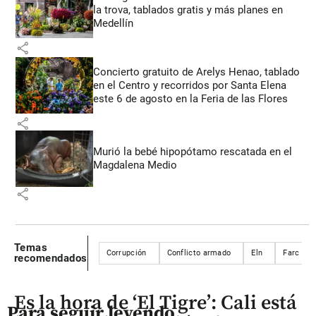
la trova, tablados gratis y más planes en
Medellín
share
Concierto gratuito de Arelys Henao, tablado
en el Centro y recorridos por Santa Elena
este 6 de agosto en la Feria de las Flores
share
Murió la bebé hipopótamo rescatada en el
Magdalena Medio
share
Temas
Corrupción
Conflicto armado
Eln
Farc
recomendados
Es la hora de ‘El Tigre’: Cali está
Para seguir leyendo