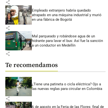
share
Empleado extranjero habría quedado
atrapado en una máquina industrial y murió
en una fábrica de Bogotá
share
Mal parqueado y robándose agua de un
hidrante para lavar el bus: Así fue la sanción
a un conductor en Medellín
share
Te recomendamos
¿Tiene una patineta o cicla eléctrica? Ojo a
las nuevas reglas para circular en Colombia
share
6 de agosto en la Feria de las Flores: final de