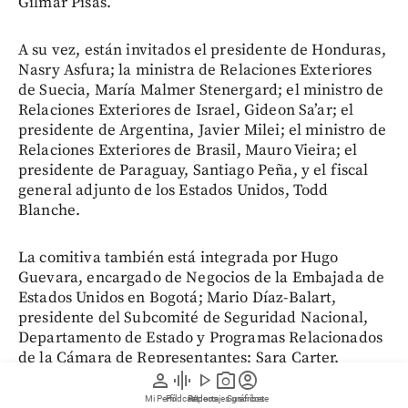
Gilmar Pisas.
A su vez, están invitados el presidente de Honduras,
Nasry Asfura; la ministra de Relaciones Exteriores
de Suecia, María Malmer Stenergard; el ministro de
Relaciones Exteriores de Israel, Gideon Sa’ar; el
presidente de Argentina, Javier Milei; el ministro de
Relaciones Exteriores de Brasil, Mauro Vieira; el
presidente de Paraguay, Santiago Peña, y el fiscal
general adjunto de los Estados Unidos, Todd
Blanche.
La comitiva también está integrada por Hugo
Guevara, encargado de Negocios de la Embajada de
Estados Unidos en Bogotá; Mario Díaz-Balart,
presidente del Subcomité de Seguridad Nacional,
Departamento de Estado y Programas Relacionados
de la Cámara de Representantes; Sara Carter,
person
graphic_eq
play_arrow
photo_camera
account_circle
directora de la Oficina de Política Nacional para el
Control de Drogas; Terrance C. Cole, administrador
Mi Perfil
Pódcast
Reportajes gráficos
Videos
Suscríbete