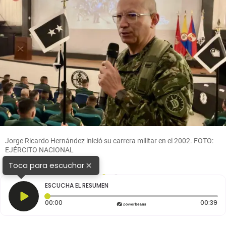
Jorge Ricardo Hernández inició su carrera militar en el 2002. FOTO:
EJÉRCITO NACIONAL
×
Toca para escuchar
1
2
ESCUCHA EL RESUMEN
Tiempo transcurrido: 0 segundos
Du
00:00
00:39