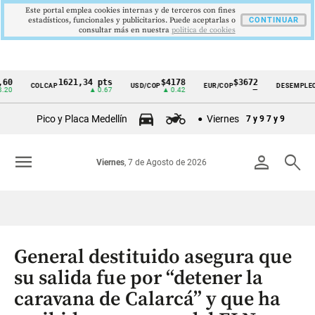
Este portal emplea cookies internas y de terceros con fines
estadísticos, funcionales y publicitarios. Puede aceptarlas o
CONTINUAR
consultar más en nuestra
politica de cookies
1621,34 pts
$4178
$3672
9,9
COLCAP
USD/COP
EUR/COP
DESEMPLEO
Cintillo
▲ 0.67
▲ 0.42
—
▼ 0.
de
Pico y Placa Medellín
Viernes
7 y 9
7 y 9
indicadores
económicos
menu
person
search
Viernes
, 7 de Agosto de 2026
Colombia
General destituido asegura que
su salida fue por “detener la
caravana de Calarcá” y que ha