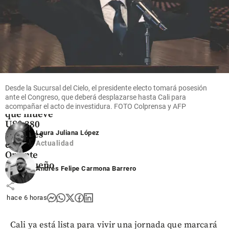
Oriente
Antioqueño
Flores que
cruzan el
cielo: así
Desde la Sucursal del Cielo, el presidente electo tomará posesión
es el
ante el Congreso, que deberá desplazarse hasta Cali para
negocio
acompañar el acto de investidura. FOTO Colprensa y AFP
que mueve
US$ 380
Laura Juliana López
millones
Actualidad
en el
Oriente
antioqueño
Andrés Felipe Carmona Barrero
share
hace 6 horas
Cali ya está lista para vivir una jornada que marcará