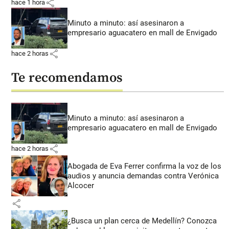
share
hace 1 hora
Minuto a minuto: así asesinaron a
empresario aguacatero en mall de Envigado
share
hace 2 horas
Te recomendamos
Minuto a minuto: así asesinaron a
empresario aguacatero en mall de Envigado
share
hace 2 horas
Abogada de Eva Ferrer confirma la voz de los
audios y anuncia demandas contra Verónica
Alcocer
share
¿Busca un plan cerca de Medellín? Conozca