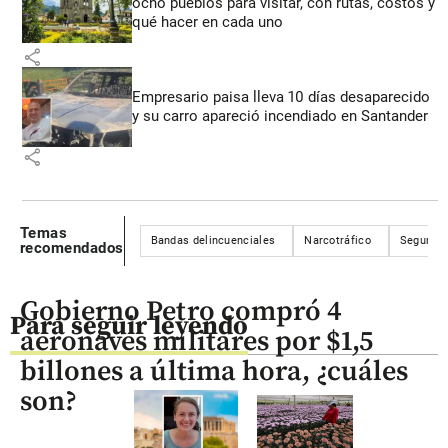
ocho pueblos para visitar, con rutas, costos y
qué hacer en cada uno
share
Empresario paisa lleva 10 días desaparecido
y su carro apareció incendiado en Santander
share
Temas
Bandas delincuenciales
Narcotráfico
Segurida
recomendados
Gobierno Petro compró 4
Para seguir leyendo
aeronaves militares por $1,5
billones a última hora, ¿cuáles
son?