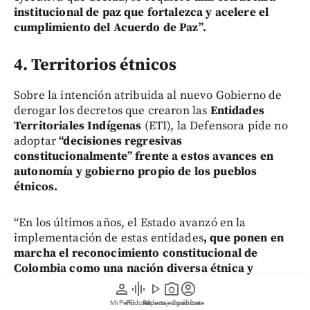
institucional de paz que fortalezca y acelere el
cumplimiento del Acuerdo de Paz”.
4. Territorios étnicos
Sobre la intención atribuida al nuevo Gobierno de
derogar los decretos que crearon las
Entidades
Territoriales Indígenas
(ETI), la Defensora pide no
adoptar
“decisiones regresivas
constitucionalmente” frente a estos avances en
autonomía y gobierno propio de los pueblos
étnicos.
“En los últimos años, el Estado avanzó en la
implementación de estas entidades
, que ponen en
marcha el reconocimiento constitucional de
Colombia como una nación diversa étnica y
culturalmente
, y materializan derechos
person
graphic_eq
play_arrow
photo_camera
account_circle
relacionados con la autonomía, el gobierno propio,
Mi Perfil
Pódcast
Reportajes gráficos
Videos
Suscríbete