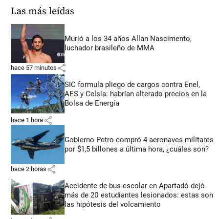
Las más leídas
Murió a los 34 años Allan Nascimento,
luchador brasileño de MMA
share
hace 57 minutos
SIC formula pliego de cargos contra Enel,
AES y Celsia: habrían alterado precios en la
Bolsa de Energía
share
hace 1 hora
Gobierno Petro compró 4 aeronaves militares
por $1,5 billones a última hora, ¿cuáles son?
share
hace 2 horas
Accidente de bus escolar en Apartadó dejó
más de 20 estudiantes lesionados: estas son
las hipótesis del volcamiento