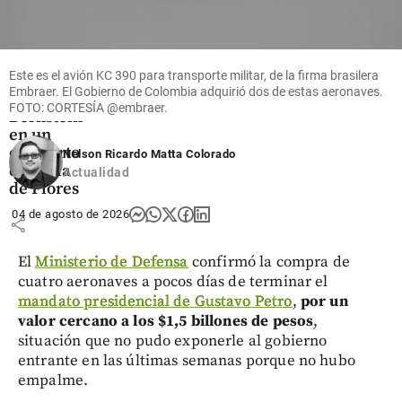
Alejandro
Posada
reivindica
el legado
Este es el avión KC 390 para transporte militar, de la firma brasilera
de
Embraer. El Gobierno de Colombia adquirió dos de estas aeronaves.
Leonard
FOTO: CORTESÍA @embraer.
Bernstein
en un
concierto
Nelson Ricardo Matta Colorado
de Feria
Actualidad
de Flores
04 de agosto de 2026
share
El
Ministerio de Defensa
confirmó la compra de
cuatro aeronaves a pocos días de terminar el
mandato presidencial de Gustavo Petro
,
por un
valor cercano a los $1,5 billones de pesos
,
situación que no pudo exponerle al gobierno
entrante en las últimas semanas porque no hubo
empalme.