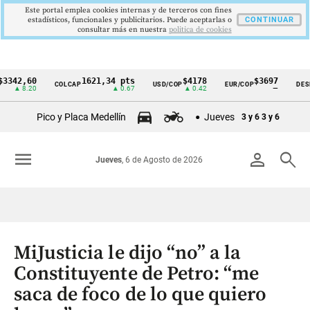
Este portal emplea cookies internas y de terceros con fines
estadísticos, funcionales y publicitarios. Puede aceptarlas o
CONTINUAR
consultar más en nuestra
politica de cookies
,60
1621,34 pts
$4178
$3697
COLCAP
USD/COP
EUR/COP
DESEMPLE
Cintillo
8.20
▲ 0.67
▲ 0.42
—
de
Pico y Placa Medellín
Jueves
3 y 6
3 y 6
indicadores
económicos
menu
person
search
Jueves
, 6 de Agosto de 2026
Colombia
MiJusticia le dijo “no” a la
Constituyente de Petro: “me
saca de foco de lo que quiero