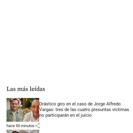
Las más leídas
Drástico giro en el caso de Jorge Alfredo
Vargas: tres de las cuatro presuntas víctimas
no participarán en el juicio
share
hace 50 minutos