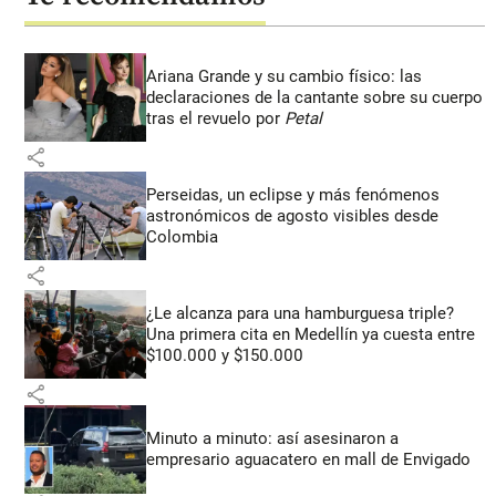
Ariana Grande y su cambio físico: las
declaraciones de la cantante sobre su cuerpo
tras el revuelo por
Petal
share
Perseidas, un eclipse y más fenómenos
astronómicos de agosto visibles desde
Colombia
share
¿Le alcanza para una hamburguesa triple?
Una primera cita en Medellín ya cuesta entre
$100.000 y $150.000
share
Minuto a minuto: así asesinaron a
empresario aguacatero en mall de Envigado