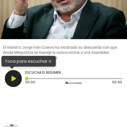
El ministro Jorge Iván Cuervo ha mostrado su descuerdo con que
desde Minjusticia se maneje la convocatoria a una Asamblea
Constituyente. Foto: Colprensa
×
Toca para escuchar
ESCUCHA EL RESUMEN
Tiempo transcurrido: 0 segundos
Du
00:00
00:40