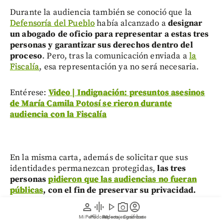
Durante la audiencia también se conoció que la
Defensoría del Pueblo
había alcanzado a
designar
un abogado de oficio para representar a estas tres
personas y garantizar sus derechos dentro del
proceso
. Pero, tras la comunicación enviada a
la
Fiscalía
, esa representación ya no será necesaria.
Entérese:
Video | Indignación: presuntos asesinos
de María Camila Potosí se rieron durante
audiencia con la Fiscalía
En la misma carta, además de solicitar que sus
identidades permanezcan protegidas,
las tres
personas
pidieron que las audiencias no fueran
públicas
, con el fin de preservar su privacidad.
person
graphic_eq
play_arrow
photo_camera
account_circle
El proceso judicial continúa
Mi Perfil
Pódcast
Reportajes gráficos
Videos
Suscríbete