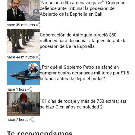
“No se acredita amenaza grave”: Congreso
defiende ante Tribunal la posesión de
Abelardo de la Espriella en Cali
share
hace 39 minutos
Gobernación de Antioquia ofreció $50
millones para denunciar ataques durante la
posesión de De la Espriella
share
hace 44 minutos
¿Por qué el Gobierno Petro se afanó en
comprar cuatro aeronaves militares por $1.5
billones antes de dejar el poder?
share
hace 1 hora
191 días de rodaje y más de 750 extras: así
se hizo Cien años de soledad 2
share
hace 7 horas
Te recomendamos